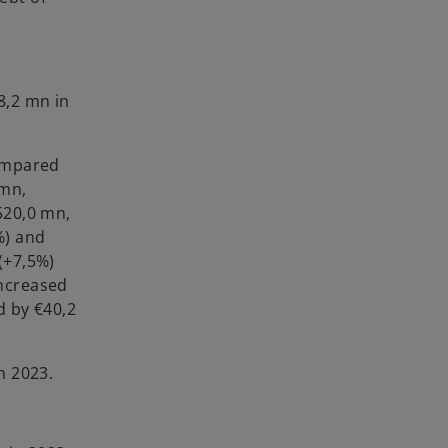
8,2 mn in
compared
 mn,
520,0 mn,
%) and
(+7,5%)
increased
d by €40,2
n 2023.