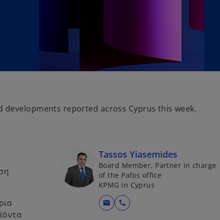
 developments reported across Cyprus this week.
Tassos Yiasemides
Board Member, Partner in charge
άση
of the Pafos office
KPMG in Cyprus
ρια
mail
call
οϊόντα