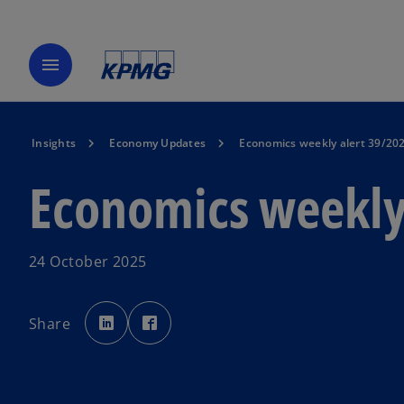
menu
Insights
Economy Updates
Economics weekly alert 39/20
Economics weekly
24 October 2025
o
o
p
p
Share
e
e
n
n
s
s
i
i
n
n
a
a
n
n
e
e