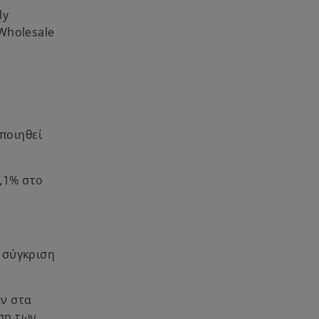
ly
“Wholesale
ποιηθεί
4,1% στο
ε σύγκριση
αν στα
εση των