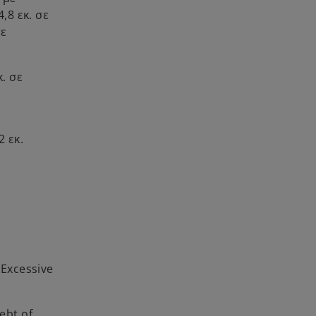
,8 εκ. σε
σε
. σε
.
 εκ.
 Excessive
ebt of