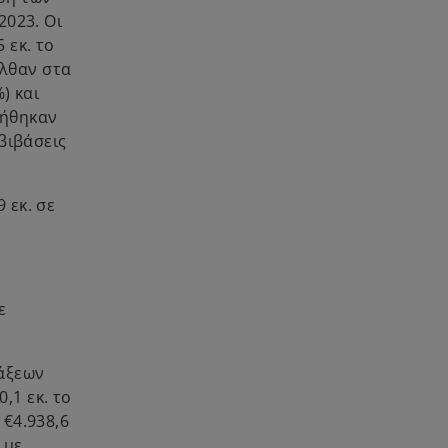
2023. Οι
 εκ. το
ήλθαν στα
) και
ξήθηκαν
αβιβάσεις
 εκ. σε
ε
άξεων
,1 εκ. το
 €4.938,6
 με