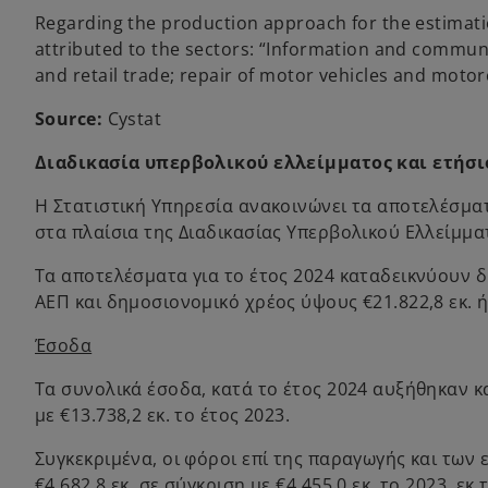
Regarding the production approach for the estimatio
attributed to the sectors: “Information and commun
and retail trade; repair of motor vehicles and motor
Source:
Cystat
Διαδικασία υπερβολικού ελλείμματος και ετήσι
Η Στατιστική Υπηρεσία ανακοινώνει τα αποτελέσματα
στα πλαίσια της Διαδικασίας Υπερβολικού Ελλείμμα
Τα αποτελέσματα για το έτος 2024 καταδεικνύουν δ
ΑΕΠ και δημοσιονομικό χρέος ύψους €21.822,8 εκ. ή
Έσοδα
Τα συνολικά έσοδα, κατά το έτος 2024 αυξήθηκαν κατ
με €13.738,2 εκ. το έτος 2023.
Συγκεκριμένα, οι φόροι επί της παραγωγής και των 
€4.682,8 εκ. σε σύγκριση με €4.455,0 εκ. το 2023,