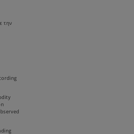
ε την
cording
odity
on
observed
nding