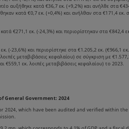
τέο αυξήθηκε κατά €36,7 εκ. (+9,2%) και ανήλθε στα €434
θηκαν κατά €0,7 εκ. (+0,4%) και ανήλθαν στα €171,4 εκ. 
ατά €271,1 εκ. (-24,3%) και περιορίστηκαν στα €842,4 εκ
. (-23,6%) και περιορίστηκε στα €1.205,2 εκ. (€966,1 εκ
λοιπές μεταβιβάσεις κεφαλαίου) σε σύγκριση με €1.577,2
ι €559,1 εκ. λοιπές μεταβιβάσεις κεφαλαίου) το 2023.
 of General Government: 2024
for 2024, which have been audited and verified within the
ission.
439,2 mn, which corresponds to 4,1% of GDP and a fiscal d