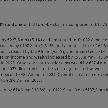
7,4%) and amounted to €14.750,3 mn, compared to €13.73
sed by €227,8 mn (+5,1%) and amounted to €4.682,8 mn, 
ncreased by €190,8 mn (+6,4%) and amounted to €3.169,6
ons increased by €139,5 mn (+3,2%) and amounted to €4.
es on income and wealth increased by €539,8 mn (+16,5
n 2023. Other current transfers increased by €27,4 mn 
in 2023. Revenue from the sale of goods and services 
pared to €837,5 mn in 2023. Capital transfers increase
to €296,7 mn in 2023.
sed by €14,9 mn (-10,8%) to €122,9 mn, from €137,8 mn i