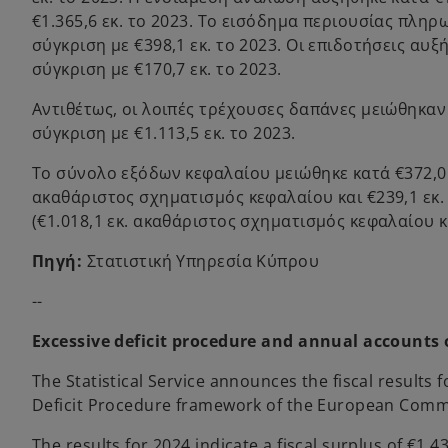
€1.365,6 εκ. το 2023. Το εισόδημα περιουσίας πληρω
σύγκριση με €398,1 εκ. το 2023. Οι επιδοτήσεις αυξή
σύγκριση με €170,7 εκ. το 2023.
Αντιθέτως, οι λοιπές τρέχουσες δαπάνες μειώθηκαν κ
σύγκριση με €1.113,5 εκ. το 2023.
Το σύνολο εξόδων κεφαλαίου μειώθηκε κατά €372,0 εκ
ακαθάριστος σχηματισμός κεφαλαίου και €239,1 εκ. 
(€1.018,1 εκ. ακαθάριστος σχηματισμός κεφαλαίου κα
Πηγή:
Στατιστική Υπηρεσία Κύπρου
--
Excessive deficit procedure and annual accounts
The Statistical Service announces the fiscal results 
Deficit Procedure framework of the European Comm
The results for 2024 indicate a fiscal surplus of €1.