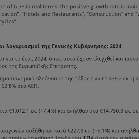
n of GDP in real terms, the positive growth rate is main
ication”, "Hotels and Restaurants", “Construction” and 
cycles”.
οι λογαριασμοί της Γενικής Κυβέρνησης: 2024
 για το έτος 2024, όπως αυτά έχουν ελεγχθεί και πιστο
τος της Ευρωπαϊκής Επιτροπής.
ημοσιονομικό πλεόνασμα της τάξης των €1.439,2 εκ. ή 
 62,8% στο ΑΕΠ.
ά €1.012,1 εκ. (+7,4%) και ανήλθαν στα €14.750,3 εκ. σ
εισαγωγών αυξήθηκαν κατά €227,8 εκ. (+5,1%) και ανήλθ
 εκ των οποίων τα καθαρά έσοδα του ΦΠΑ (μετά την αφαίρ