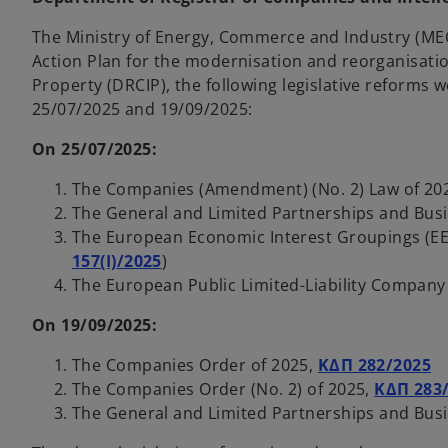
The Ministry of Energy, Commerce and Industry (MEC
Action Plan for the modernisation and reorganisatio
Property (DRCIP), the following legislative reforms w
25/07/2025 and 19/09/2025:
On 25/07/2025:
The Companies (Amendment) (No. 2) Law of 202
The General and Limited Partnerships and Bu
The European Economic Interest Groupings (EE
o
157(I)/2025
)
p
The European Public Limited-Liability Compan
e
On 19/09/2025:
n
s
o
The Companies Order of 2025,
ΚΔΠ 282/2025
i
p
The Companies Order (No. 2) of 2025,
ΚΔΠ 283
n
e
The General and Limited Partnerships and Bus
a
n