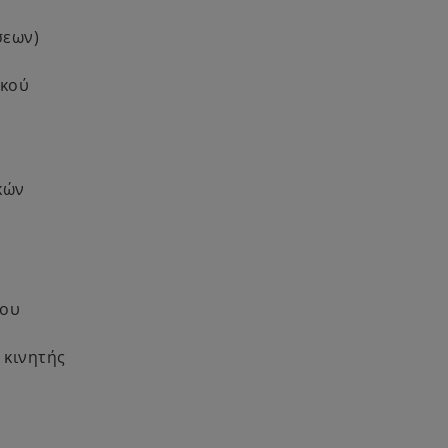
σεων)
ϊκού
κών
του
 κινητής
.