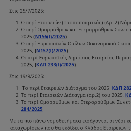
Στις 25/7/2025:
Ο περί Εταιρειών (Τροποποιητικός) (Αρ. 2) Νό
Ο περί Ομορρύθμων και Ετερορρύθμων Συνετα
o
2025
(
Ν156(Ι)/2025
)
p
Ο περί Ευρωπαϊκών Ομίλων Οικονομικού Σκοπού
e
o
2025,
(
Ν157(Ι)/2025
)
n
p
Οι περί Ευρωπαϊκής Δημόσιας Εταιρείας Περιο
s
e
o
2025,
(
ΚΔΠ 233(Ι)/2025
)
i
n
p
Στις 19/9/2025:
n
s
e
a
i
n
Το περί Εταιρειών Διάταγμα του 2025,
ΚΔΠ 28
n
n
s
Το περί Εταιρειών Διάταγμα (αρ.2) του 2025,
ΚΔ
e
a
i
Το περί Ομορρύθμων και Ετερορρύθμων Συνετ
w
n
n
o
284/2025
t
e
a
p
a
w
n
Με τα πιο πάνω νομοθετήματα εισάγονται οι νέοι κ
e
b
t
e
καταχωρίσεων που θα εκδίδει ο Κλάδος Εταιρειών
n