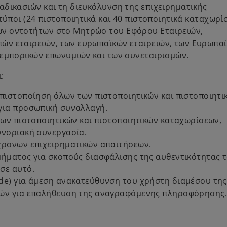
αδικασιών και τη διευκόλυνση της επιχειρηματικής
a
n
τύποι (24 πιστοποιητικά και 40 πιστοποιητικά καταχωρί
n
a
ων οντοτήτων στο Μητρώο του Εφόρου Εταιρειών,
e
n
ών εταιρειών, των ευρωπαϊκών εταιρειών, των Ευρωπα
w
e
 εμπορικών επωνυμιών και των συνεταιρισμών.
t
w
a
t
:
b
a
b
 πιστοποίηση όλων των πιστοποιητικών και πιστοποιητι
για προσωπική συναλλαγή.
των πιστοποιητικών και πιστοποιητικών καταχωρίσεων,
υνοριακή συνεργασία.
χρονων επιχειρηματικών απαιτήσεων.
μήματος για σκοπούς διασφάλισης της αυθεντικότητας 
σε αυτό.
de) για άμεση ανακατεύθυνση του χρήστη διαμέσου της
ιών για επαλήθευση της αναγραφόμενης πληροφόρησης