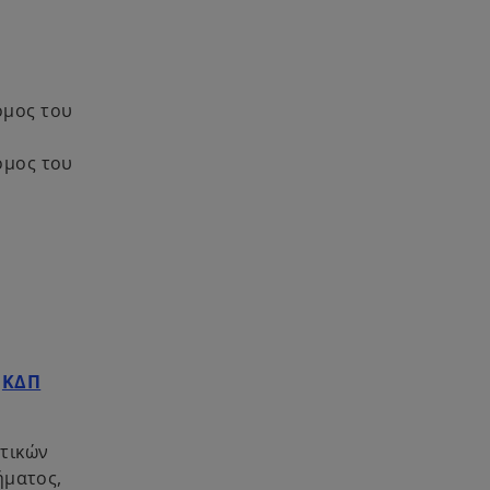
όμος του
όμος του
,
ΚΔΠ
ητικών
ήματος,