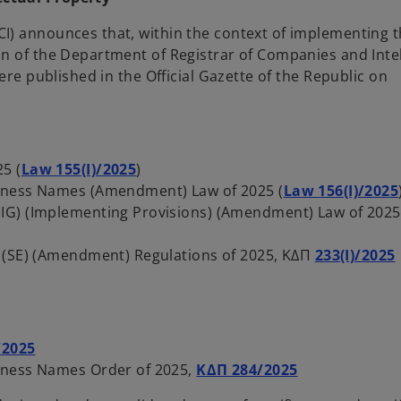
i
n
I) announces that, within the context of implementing 
a
n of the Department of Registrar of Companies and Intel
n
ere published in the Official Gazette of the Republic on
e
w
t
a
o
5 (
Law 155(I)/2025
)
b
p
siness Names (Amendment) Law of 2025 (
Law 156(I)/2025
e
IG) (Implementing Provisions) (Amendment) Law of 2025
n
s
y (SE) (Amendment) Regulations of 2025, ΚΔΠ
233(Ι)/2025
i
n
a
n
o
/2025
e
i
p
o
iness Names Order of 2025,
ΚΔΠ 284/2025
w
e
p