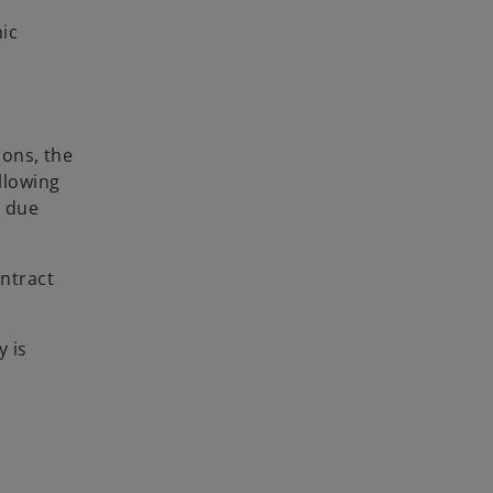
nic
ions, the
llowing
n due
ontract
y is