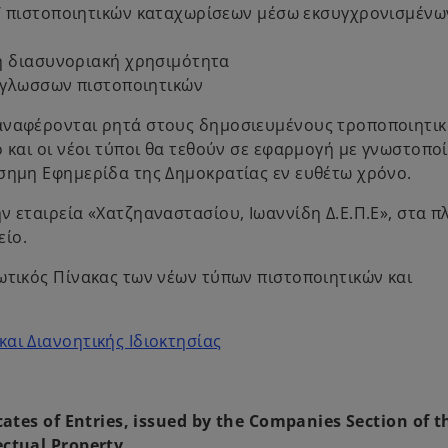
/ πιστοποιητικών καταχωρίσεων μέσω εκσυγχρονισμένω
η διασυνοριακή χρησιμότητα
δίγλωσσων πιστοποιητικών
 αναφέρονται ρητά στους δημοσιευμένους τροποποιητι
ο και οι νέοι τύποι θα τεθούν σε εφαρμογή με γνωστοπο
ίσημη Εφημερίδα της Δημοκρατίας εν ευθέτω χρόνο.
ν εταιρεία «Χατζηαναστασίου, Ιωαννίδη Δ.Ε.Π.Ε», στα π
είο.
ωτικός Πίνακας των νέων τύπων πιστοποιητικών και
o
αι Διανοητικής Ιδιοκτησίας
p
e
n
cates of Entries, issued by the Companies Section of t
s
ectual Property