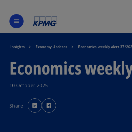
menu
Insights
Economy Updates
Economics weekly alert 37/20
Economics weekly
10 October 2025
o
o
p
p
Share
e
e
n
n
s
s
i
i
n
n
a
a
n
n
e
e