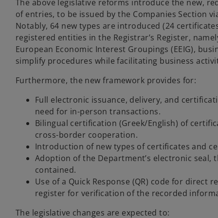
n
The above legislative reforms introduce the new, red
s
e
of entries, to be issued by the Companies Section v
i
w
Notably, 64 new types are introduced (24 certificates 
n
t
registered entities in the Registrar’s Register, na
a
a
European Economic Interest Groupings (EEIG), busi
n
b
simplify procedures while facilitating business activi
e
w
Furthermore, the new framework provides for:
t
a
Full electronic issuance, delivery, and certificat
b
need for in-person transactions.
Bilingual certification (Greek/English) of certif
cross-border cooperation.
Introduction of new types of certificates and 
Adoption of the Department’s electronic seal, 
contained.
Use of a Quick Response (QR) code for direct red
register for verification of the recorded inform
The legislative changes are expected to: