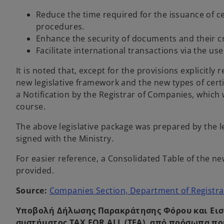
Reduce the time required for the issuance of cer
procedures.
Enhance the security of documents and their cr
Facilitate international transactions via the use 
It is noted that, except for the provisions explicitl
new legislative framework and the new types of certi
a Notification by the Registrar of Companies, which w
course.
The above legislative package was prepared by the le
signed with the Ministry.
For easier reference, a Consolidated Table of the new 
provided.
Source:
Companies Section, Department of Registrar
Υποβολή Δήλωσης Παρακράτησης Φόρου και Εισφορ
συστήματος TAX FOR ALL (TFA), από πρόσωπα πο