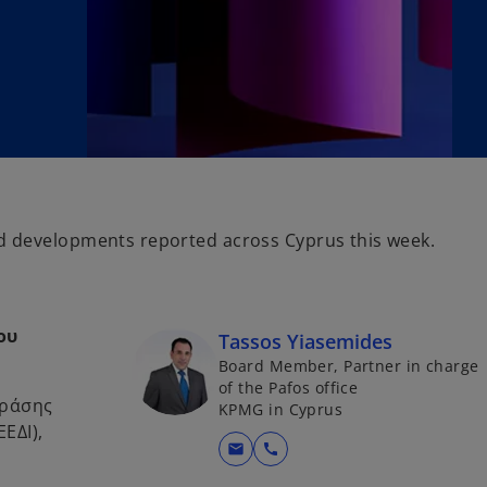
 developments reported across Cyprus this week.
ου
Tassos Yiasemides
Board Member, Partner in charge
of the Pafos office
Δράσης
KPMG in Cyprus
ΕΔΙ),
mail
call