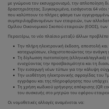
a
w
με γνώμονα τον εκσυγχρονισμό, την απλοποίηση δι
s
b
t
δραστηριότητας. Συγκεκριμένα, εισάγονται 64 νέοι 
i
a
που καλύπτουν το πλήρες φάσμα των εγγεγραμμέν
n
b
συμπεριλαμβανομένων των εταιρειών, των αλλοδαπ
a
Ομίλου Οικονομικού Σκοπού εταιρειών (ΕΟΟΣ), των
n
e
Περαιτέρω, το νέο πλαίσιο μεταξύ άλλων προβλέπει
w
t
Την πλήρη ηλεκτρονική έκδοση, αποστολή και
a
καταχωρίσεων, ελαχιστοποιώντας την ανάγκη 
b
Τη δίγλωσση πιστοποίηση (ελληνικά/αγγλικά) 
ενισχύοντας την προσβασιμότητα και τη διασ
Την εισαγωγή νέων τύπων για την κάλυψη σύγ
Την υιοθέτηση ηλεκτρονικής σφραγίδας του Τ
εγγράφου και της πληροφόρησης που υπάρχει 
Τη χρήση κωδικού γρήγορης απόκρισης (QR co
του συσκευής στο μητρώο του εφόρου εταιρε
Οι νομοθετικές αλλαγές αναμένεται να: