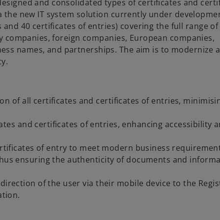
t
esigned and consolidated types of certificates and certi
n
e
a
ia the new IT system solution currently under developme
s
n
b
and 40 certificates of entries) covering the full range of
i
s
mely companies, foreign companies, European companies,
n
i
t
ness names, and partnerships. The aim is to modernize 
a
n
ty.
n
a
e
n
w
e
t
w
ion of all certificates and certificates of entries, minimisi
a
t
b
a
icates and certificates of entries, enhancing accessibility 
b
certificates of entry to meet modern business requiremen
thus ensuring the authenticity of documents and inform
irection of the user via their mobile device to the Regis
ation.