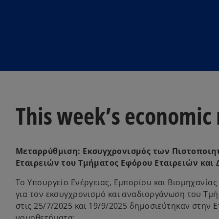
w
w
t
t
a
a
b
b
This week’s economic
Μεταρρύθμιση: Eκσυγχρονισμός των Πιστοποιη
Εταιρειών του Τμήματος Εφόρου Εταιρειών και 
Το Υπουργείο Ενέργειας, Εμπορίου και Βιομηχανίας
για τον εκσυγχρονισμό και αναδιοργάνωση του Τμήμ
στις 25/7/2025 και 19/9/2025 δημοσιεύτηκαν στην
νομοθετήματα: