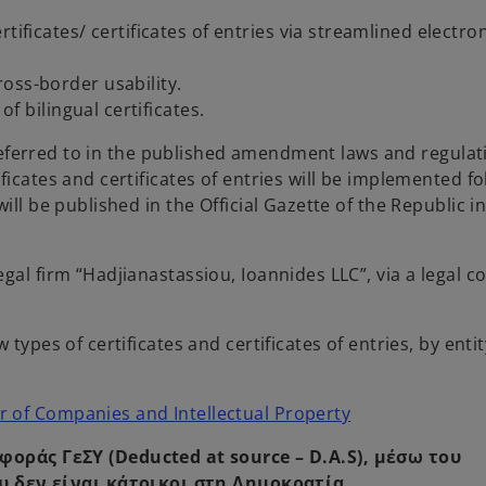
tificates/ certificates of entries via streamlined electro
oss-border usability.
of bilingual certificates.
y referred to in the published amendment laws and regulat
ficates and certificates of entries will be implemented fo
ill be published in the Official Gazette of the Republic i
gal firm “Hadjianastassiou, Ioannides LLC”, via a legal c
types of certificates and certificates of entries, by entit
o
 of Companies and Intellectual Property
p
άς ΓεΣΥ (Deducted at source – D.A.S), μέσω του
e
υ δεν είναι κάτοικοι στη Δημοκρατία