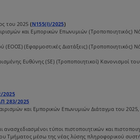
o
μος του 2025
(
Ν155(Ι)/2025
)
p
ιρισμών και Εμπορικών Επωνυμιών (Τροποποιητικός) Ν
e
n
 (ΕΟΟΣ) (Εφαρμοστικές Διατάξεις) (Τροποποιητικός) Ν
s
i
ρισμένης Ευθύνης (SE) (Τροποποιητικοί) Κανονισμοί του
n
a
n
e
o
2/2025
w
p
o
Π 283/2025
t
e
p
αιρισμών και Εμπορικών Επωνυμιών Διάταγμα του 2025
a
n
e
b
s
n
αι ανασχεδιασμένοι τύποι πιστοποιητικών και πιστοποι
i
s
 του Τμήματος μέσω της νέας λύσης πληροφορικού συστ
n
i