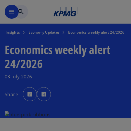
Skip to main content
menu
search
Insights
Economy Updates
Economics weekly alert 24/2026
Economics weekly alert
24/2026
03 July 2026
o
o
p
p
Share
e
e
n
n
s
s
i
i
n
n
a
a
n
n
e
e
w
w
t
t
a
a