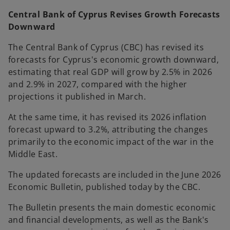
n
Central Bank of Cyprus Revises Growth Forecasts
s
Downward
i
n
The Central Bank of Cyprus (CBC) has revised its
a
forecasts for Cyprus's economic growth downward,
n
estimating that real GDP will grow by 2.5% in 2026
e
and 2.9% in 2027, compared with the higher
w
projections it published in March.
t
At the same time, it has revised its 2026 inflation
a
forecast upward to 3.2%, attributing the changes
b
primarily to the economic impact of the war in the
Middle East.
The updated forecasts are included in the June 2026
Economic Bulletin, published today by the CBC.
The Bulletin presents the main domestic economic
and financial developments, as well as the Bank's