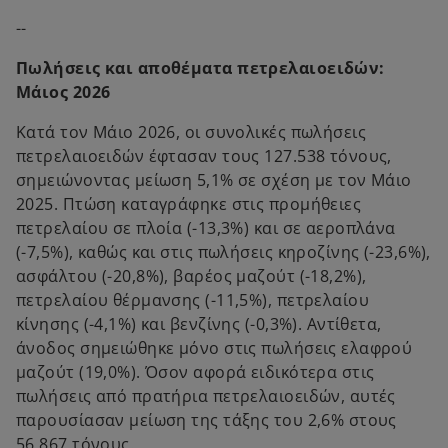
p
--
e
n
Πωλήσεις και αποθέματα πετρελαιοειδών:
s
Μάιος 2026
i
n
Κατά τον Μάιο 2026, οι συνολικές πωλήσεις
a
πετρελαιοειδών έφτασαν τους 127.538 τόνους,
n
σημειώνοντας μείωση 5,1% σε σχέση με τον Μάιο
e
2025. Πτώση καταγράφηκε στις προμήθειες
w
πετρελαίου σε πλοία (-13,3%) και σε αεροπλάνα
t
(-7,5%), καθώς και στις πωλήσεις κηροζίνης (-23,6%),
a
ασφάλτου (-20,8%), βαρέος μαζούτ (-18,2%),
b
πετρελαίου θέρμανσης (-11,5%), πετρελαίου
κίνησης (-4,1%) και βενζίνης (-0,3%). Αντίθετα,
άνοδος σημειώθηκε μόνο στις πωλήσεις ελαφρού
μαζούτ (19,0%). Όσον αφορά ειδικότερα στις
πωλήσεις από πρατήρια πετρελαιοειδών, αυτές
παρουσίασαν μείωση της τάξης του 2,6% στους
56.867 τόνους.