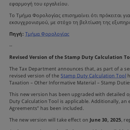
εφαρμογή του εργαλείου.
Το Τμήμα Φορολογίας επισημαίνει ότι πρόκειται γ
εκσυγχρονισμού, με στόχο τη βελτίωση της εξυπηρ
o
Πηγή:
Τμήμα Φορολογίας
p
--
e
n
Revised Version of the Stamp Duty Calculation To
s
i
The Tax Department announces that, as part of a seri
n
o
revised version of the
Stamp Duty Calculation Tool
h
a
p
Taxation – Other Informative Material – Stamp Dutie
n
e
This new version has been upgraded with detailed o
e
n
Duty Calculation Tool is applicable. Additionally, 
w
s
Agreements” has been included.
t
i
a
n
The new version will take effect on
June 30, 2025
, r
b
a