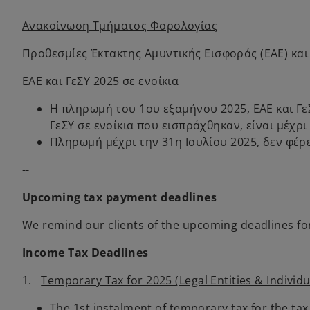
Ανακοίνωση Τμήματος Φορολογίας
Προθεσμίες Έκτακτης Αμυντικής Εισφοράς (ΕΑΕ) και 
ΕΑΕ και ΓεΣΥ 2025 σε ενοίκια
Η πληρωμή του 1ου εξαμήνου 2025, ΕΑΕ και Γε
ΓεΣΥ σε ενοίκια που εισπράχθηκαν, είναι μέχρι
Πληρωμή μέχρι την 31η Ιουλίου 2025, δεν φέρε
--
Upcoming tax payment deadlines
We remind our clients of the upcoming deadlines for
Income Tax Deadlines
1.
Temporary Tax for 2025 (Legal Entities & Individu
The 1st instalment of temporary tax for the tax 