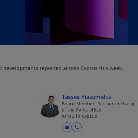
 developments reported across Cyprus this week.
Tassos Yiasemides
Board Member, Partner in charge
of the Pafos office
KPMG in Cyprus
mail
call