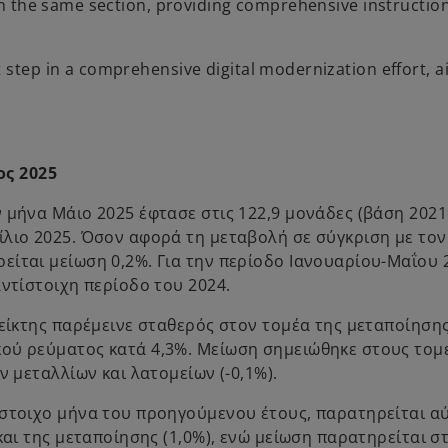
 in the same section, providing comprehensive instruction
 step in a comprehensive digital modernization effort, a
ος 2025
 μήνα Μάιο 2025 έφτασε στις 122,9 μονάδες (βάση 2021
ίλιο 2025. Όσον αφορά τη μεταβολή σε σύγκριση με τον
ίται μείωση 0,2%. Για την περίοδο Ιανουαρίου-Μαΐου 2
αντίστοιχη περίοδο του 2024.
δείκτης παρέμεινε σταθερός στον τομέα της μεταποίησης
ού ρεύματος κατά 4,3%. Μείωση σημειώθηκε στους τομε
ν μεταλλίων και λατομείων (-0,1%).
ίστοιχο μήνα του προηγούμενου έτους, παρατηρείται α
και της μεταποίησης (1,0%), ενώ μείωση παρατηρείται σ