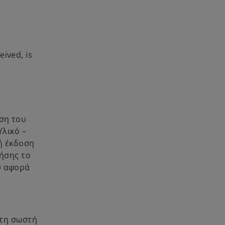
ived, is
ση του
Υλικό –
ή έκδοση
ρήσης το
υ αφορά
 τη σωστή