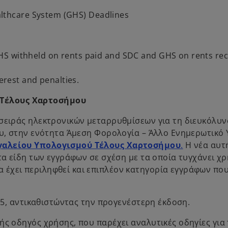
althcare System (GHS) Deadlines
S withheld on rents paid and SDC and GHS on rents rece
terest and penalties.
 Τέλους Χαρτοσήμου
 σειράς ηλεκτρονικών μεταρρυθμίσεων για τη διευκόλυν
ου, στην ενότητα Άμεση Φορολογία – Άλλο Ενημερωτικό 
o
γαλείου Υπολογισμού Τέλους Χαρτοσήμου
.
Η νέα αυτ
p
τα είδη των εγγράφων σε σχέση με τα οποία τυγχάνει χ
e
 έχει περιληφθεί και επιπλέον κατηγορία εγγράφων πο
n
s
025, αντικαθιστώντας την προγενέστερη έκδοση.
i
n
ής οδηγός χρήσης, που παρέχει αναλυτικές οδηγίες για