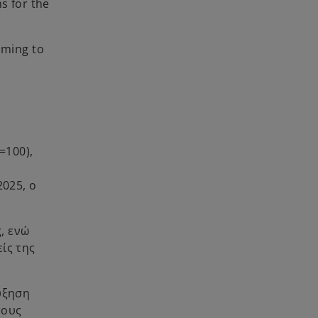
s for the
iming to
=100),
025, ο
, ενώ
ίς της
ύξηση
τους