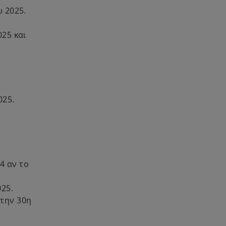
υ 2025.
025 και
025.
4 αν το
025.
στην 30η