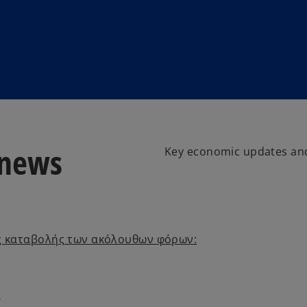
 news
Key economic updates and
ες καταβολής των ακόλουθων φόρων:
)