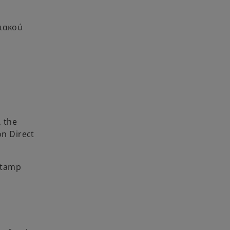
φιακού
, the
on Direct
Stamp