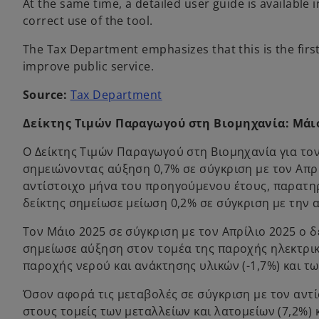
n
At the same time, a detailed user guide is available
e
correct use of the tool.
w
The Tax Department emphasizes that this is the first
t
improve public service.
a
b
o
Source:
Tax Department
p
Δείκτης Τιμών Παραγωγού στη Βιομηχανία: Μάι
e
n
Ο Δείκτης Τιμών Παραγωγού στη Βιομηχανία για τον
s
σημειώνοντας αύξηση 0,7% σε σύγκριση με τον Απρ
i
αντίστοιχο μήνα του προηγούμενου έτους, παρατηρε
n
δείκτης σημείωσε μείωση 0,2% σε σύγκριση με την 
a
n
Τον Μάιο 2025 σε σύγκριση με τον Απρίλιο 2025 ο 
e
σημείωσε αύξηση στον τομέα της παροχής ηλεκτρικ
w
παροχής νερού και ανάκτησης υλικών (-1,7%) και τω
t
Όσον αφορά τις μεταβολές σε σύγκριση με τον αντ
a
στους τομείς των μεταλλείων και λατομείων (7,2%) 
b