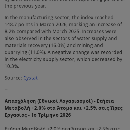
a
the previous year.
b
In the manufacturing sector, the index reached
148.7 points in March 2026, marking an increase of
8.2% compared with March 2025. Increases were
also observed in the sectors of water supply and
materials recovery (16.0%) and mining and
quarrying (11.0%). A negative change was recorded
in the electricity supply sector, which decreased by
10.3%.
o
Source:
Cystat
p
--
e
n
Απασχόληση (Εθνικοί Λογαριασμοί) - Ετήσια
s
Μεταβολή +2,0% στα Άτομα και +2,5% στις Ώρες
i
Εργασίας - 1ο Τρίμηνο 2026
n
a
Ετήσια Μεταβολή +2,0% στα Άτομα και +2,5% στις