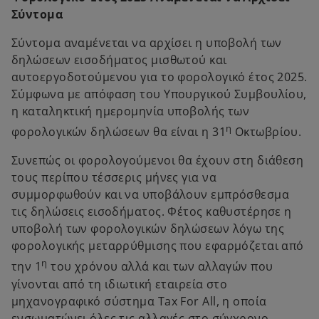
i
Σύντομα
n
a
Σύντομα αναμένεται να αρχίσει η υποβολή των
n
δηλώσεων εισοδήματος μισθωτού και
e
αυτοεργοδοτούμενου για το φορολογικό έτος 2025.
w
Σύμφωνα με απόφαση του Υπουργικού Συμβουλίου,
t
η καταληκτική ημερομηνία υποβολής των
a
η
φορολογικών δηλώσεων θα είναι η 31
Οκτωβρίου.
b
Συνεπώς οι φορολογούμενοι θα έχουν στη διάθεση
τους περίπου τέσσερις μήνες για να
συμμορφωθούν και να υποβάλουν εμπρόσθεσμα
τις δηλώσεις εισοδήματος. Φέτος καθυστέρησε η
υποβολή των φορολογικών δηλώσεων λόγω της
φορολογικής μεταρρύθμισης που εφαρμόζεται από
η
την 1
του χρόνου αλλά και των αλλαγών που
γίνονται από τη ιδιωτική εταιρεία στο
μηχανογραφικό σύστημα Tax For All, η οποία
ενσωματώνει όλες τις αλλαγές στο σύγχρονο