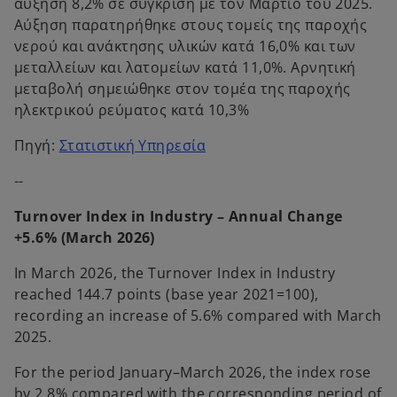
αύξηση 8,2% σε σύγκριση με τον Μάρτιο του 2025.
Αύξηση παρατηρήθηκε στους τομείς της παροχής
νερού και ανάκτησης υλικών κατά 16,0% και των
μεταλλείων και λατομείων κατά 11,0%. Αρνητική
μεταβολή σημειώθηκε στον τομέα της παροχής
ηλεκτρικού ρεύματος κατά 10,3%
o
Πηγή:
Στατιστική Υπηρεσία
p
--
e
n
Turnover Index in Industry – Annual Change
s
+5.6% (March 2026)
i
n
In March 2026, the Turnover Index in Industry
a
reached 144.7 points (base year 2021=100),
n
recording an increase of 5.6% compared with March
e
2025.
w
For the period January–March 2026, the index rose
t
by 2.8% compared with the corresponding period of