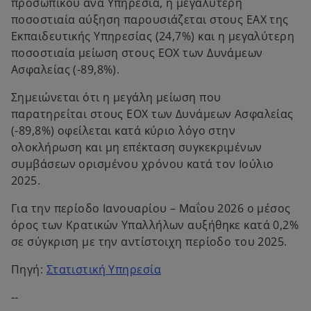
προσωπικού ανά Υπηρεσία, η μεγαλύτερη
ποσοστιαία αύξηση παρουσιάζεται στους ΕΑΧ της
Εκπαιδευτικής Υπηρεσίας (24,7%) και η μεγαλύτερη
ποσοστιαία μείωση στους EOX των Δυνάμεων
Ασφαλείας (-89,8%).
Σημειώνεται ότι η μεγάλη μείωση που
παρατηρείται στους ΕΟΧ των Δυνάμεων Ασφαλείας
(-89,8%) οφείλεται κατά κύριο λόγο στην
ολοκλήρωση και μη επέκταση συγκεκριμένων
συμβάσεων ορισμένου χρόνου κατά τον Ιούλιο
2025.
Για την περίοδο Ιανουαρίου – Μαΐου 2026 ο μέσος
όρος των Κρατικών Υπαλλήλων αυξήθηκε κατά 0,2%
σε σύγκριση με την αντίστοιχη περίοδο του 2025.
o
Πηγή:
Στατιστική Υπηρεσία
p
--
e