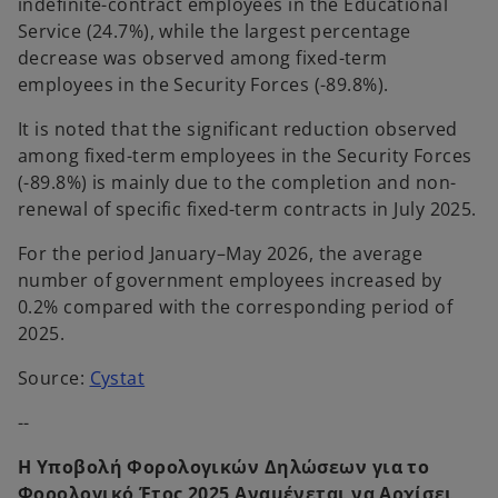
indefinite-contract employees in the Educational
Service (24.7%), while the largest percentage
decrease was observed among fixed-term
employees in the Security Forces (-89.8%).
It is noted that the significant reduction observed
among fixed-term employees in the Security Forces
(-89.8%) is mainly due to the completion and non-
renewal of specific fixed-term contracts in July 2025.
For the period January–May 2026, the average
number of government employees increased by
0.2% compared with the corresponding period of
2025.
o
Source:
Cystat
p
--
e
n
Η Υποβολή Φορολογικών Δηλώσεων για το
s
Φορολογικό Έτος 2025 Αναμένεται να Αρχίσει