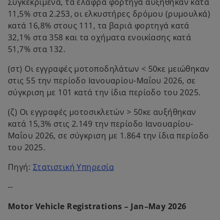
Συγκεκριμένα, τα ελαφρά φορτηγά αυξήθηκαν κατά
11,5% στα 2.253, οι ελκυστήρες δρόμου (ρυμουλκά)
κατά 16,8% στους 111, τα βαριά φορτηγά κατά
32,1% στα 358 και τα οχήματα ενοικίασης κατά
51,7% στα 132.
(στ) Οι εγγραφές μοτοποδηλάτων < 50κε μειώθηκαν
στις 55 την περίοδο Ιανουαρίου-Μαΐου 2026, σε
σύγκριση με 101 κατά την ίδια περίοδο του 2025.
(ζ) Οι εγγραφές μοτοσικλετών > 50κε αυξήθηκαν
κατά 15,3% στις 2.149 την περίοδο Ιανουαρίου-
Μαΐου 2026, σε σύγκριση με 1.864 την ίδια περίοδο
του 2025.
o
Πηγή:
Στατιστική Υπηρεσία
p
--
e
n
Motor Vehicle Registrations – Jan–May 2026
s