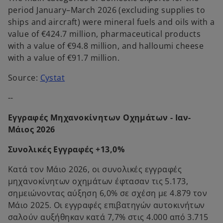
period January–March 2026 (excluding supplies to
ships and aircraft) were mineral fuels and oils with a
value of €424.7 million, pharmaceutical products
with a value of €94.8 million, and halloumi cheese
with a value of €91.7 million.
o
Source:
Cystat
p
--
e
n
Εγγραφές Μηχανοκίνητων Οχημάτων - Ιαν-
s
Μάιος 2026
i
n
Συνολικές Εγγραφές +13,0%
a
Κατά τον Μάιο 2026, οι συνολικές εγγραφές
n
μηχανοκίνητων οχημάτων έφτασαν τις 5.173,
e
σημειώνοντας αύξηση 6,0% σε σχέση με 4.879 τον
w
Μάιο 2025. Οι εγγραφές επιβατηγών αυτοκινήτων
t
σαλούν αυξήθηκαν κατά 7,7% στις 4.000 από 3.715
a