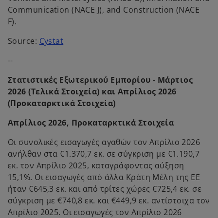
Communication (NACE J), and Construction (NACE
F).
o
Source:
Cystat
p
--
e
n
Στατιστικές Εξωτερικού Εμπορίου - Μάρτιος
s
2026 (Τελικά Στοιχεία) και Απρίλιος 2026
i
(Προκαταρκτικά Στοιχεία)
n
a
Απρίλιος 2026, Προκαταρκτικά Στοιχεία
n
Οι συνολικές εισαγωγές αγαθών τον Απρίλιο 2026
e
ανήλθαν στα €1.370,7 εκ. σε σύγκριση με €1.190,7
w
εκ. τον Απρίλιο 2025, καταγράφοντας αύξηση
t
15,1%. Οι εισαγωγές από άλλα Κράτη Μέλη της ΕΕ
a
ήταν €645,3 εκ. και από τρίτες χώρες €725,4 εκ. σε
b
σύγκριση με €740,8 εκ. και €449,9 εκ. αντίστοιχα τον
Απρίλιο 2025. Οι εισαγωγές τον Απρίλιο 2026