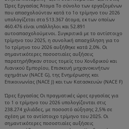
n
Ώρες Εργασίας Άτομα Το σύνολο των εργαζομένων
e
που απασχολούνταν κατά το 1ο τρίμηνο του 2026
w
υπολογίζεται στα 513.367 άτομα, εκ των οποίων
t
460.476 είναι υπάλληλοι και 52.891
a
αυτοαπασχολούμενοι. Συγκριτικά με το αντίστοιχο
b
τρίμηνο του 2025, η συνολική απασχόληση για το
1ο τρίμηνο του 2026 αυξήθηκε κατά 2,0%. Οι
σημαντικότερες ποσοστιαίες αυξήσεις
παρατηρήθηκαν στους τομείς του Χονδρικού και
Λιανικού Εμπορίου, Επισκευή μηχανοκινήτων
οχημάτων (NACE G), της Ενημέρωσης και
Επικοινωνίας (NACE J) και των Κατασκευών (NACE F)
Ώρες Εργασίας Οι πραγματικές ώρες εργασίας για
το 1 ο τρίμηνο του 2026 υπολογίζονται στις
238.274 χιλιάδες, με ποσοστό αύξησης 2,5% σε
σχέση με το αντίστοιχο τρίμηνο του 2025. Οι
σημαντικότερες ποσοστιαίες αυξήσεις