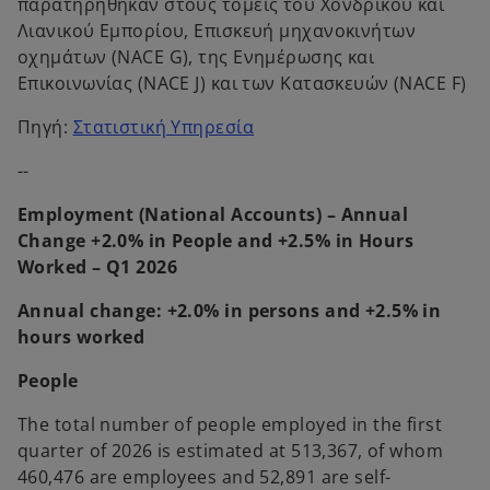
παρατηρήθηκαν στους τομείς του Χονδρικού και
Λιανικού Εμπορίου, Επισκευή μηχανοκινήτων
οχημάτων (NACE G), της Ενημέρωσης και
Επικοινωνίας (NACE J) και των Κατασκευών (NACE F)
o
Πηγή:
Στατιστική Υπηρεσία
p
--
e
n
Employment (National Accounts) – Annual
s
Change +2.0% in People and +2.5% in Hours
i
Worked – Q1 2026
n
a
Annual change: +2.0% in persons and +2.5% in
n
hours worked
e
People
w
t
The total number of people employed in the first
a
quarter of 2026 is estimated at 513,367, of whom
b
460,476 are employees and 52,891 are self-