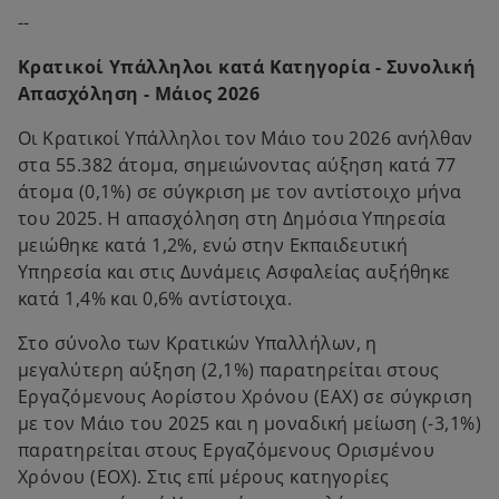
p
--
e
n
Κρατικοί Υπάλληλοι κατά Κατηγορία - Συνολική
s
Απασχόληση - Μάιος 2026
i
n
Οι Κρατικοί Υπάλληλοι τον Μάιο του 2026 ανήλθαν
a
στα 55.382 άτομα, σημειώνοντας αύξηση κατά 77
n
άτομα (0,1%) σε σύγκριση με τον αντίστοιχο μήνα
e
του 2025. Η απασχόληση στη Δημόσια Υπηρεσία
w
μειώθηκε κατά 1,2%, ενώ στην Εκπαιδευτική
t
Υπηρεσία και στις Δυνάμεις Ασφαλείας αυξήθηκε
a
κατά 1,4% και 0,6% αντίστοιχα.
b
Στο σύνολο των Κρατικών Υπαλλήλων, η
μεγαλύτερη αύξηση (2,1%) παρατηρείται στους
Εργαζόμενους Αορίστου Χρόνου (ΕΑΧ) σε σύγκριση
με τον Μάιο του 2025 και η μοναδική μείωση (-3,1%)
παρατηρείται στους Εργαζόμενους Ορισμένου
Χρόνου (ΕΟΧ). Στις επί μέρους κατηγορίες