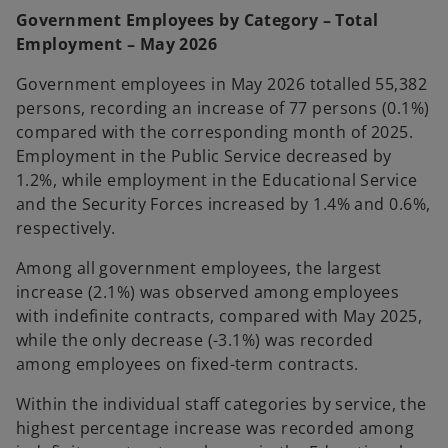
n
Government Employees by Category – Total
s
Employment – May 2026
i
n
Government employees in May 2026 totalled 55,382
a
persons, recording an increase of 77 persons (0.1%)
n
compared with the corresponding month of 2025.
e
Employment in the Public Service decreased by
w
1.2%, while employment in the Educational Service
t
and the Security Forces increased by 1.4% and 0.6%,
a
respectively.
b
Among all government employees, the largest
increase (2.1%) was observed among employees
with indefinite contracts, compared with May 2025,
while the only decrease (-3.1%) was recorded
among employees on fixed-term contracts.
Within the individual staff categories by service, the
highest percentage increase was recorded among