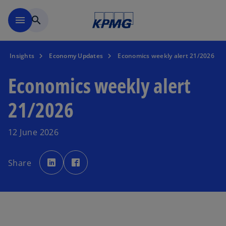
Skip to main content
menu
search
Insights
Economy Updates
Economics weekly alert 21/2026
Economics weekly alert
21/2026
12 June 2026
o
o
p
p
Share
e
e
n
n
s
s
i
i
n
n
a
a
n
n
e
e
w
w
t
t
a
a