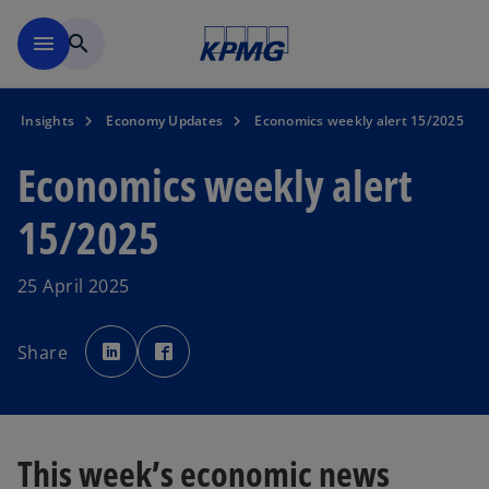
Skip to main content
menu
search
Insights
Economy Updates
Economics weekly alert 15/2025
Economics weekly alert
15/2025
25 April 2025
o
o
p
p
Share
e
e
n
n
s
s
i
i
n
n
a
a
n
n
e
e
This week’s economic news
w
w
t
t
a
a