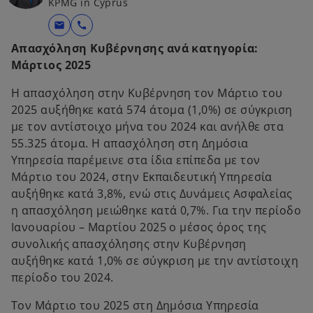
KPMG in Cyprus
i
mail
call
n
a
Απασχόληση Κυβέρνησης ανά κατηγορία:
n
Μάρτιος 2025
e
Η απασχόληση στην Κυβέρνηση τον Μάρτιο του
w
2025 αυξήθηκε κατά 574 άτομα (1,0%) σε σύγκριση
t
με τον αντίστοιχο μήνα του 2024 και ανήλθε στα
a
55.325 άτομα. Η απασχόληση στη Δημόσια
b
Υπηρεσία παρέμεινε στα ίδια επίπεδα με τον
Μάρτιο του 2024, στην Εκπαιδευτική Υπηρεσία
αυξήθηκε κατά 3,8%, ενώ στις Δυνάμεις Ασφαλείας
η απασχόληση μειώθηκε κατά 0,7%. Για την περίοδο
Ιανουαρίου – Μαρτίου 2025 ο μέσος όρος της
συνολικής απασχόλησης στην Κυβέρνηση
αυξήθηκε κατά 1,0% σε σύγκριση με την αντίστοιχη
περίοδο του 2024.
Τον Μάρτιο του 2025 στη Δημόσια Υπηρεσία