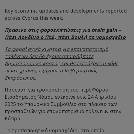
b
b
Key economic updates and developments reported
across Cyprus this week.
Πράσινο στις φοροεκπτώσεις για brain gain –
Πάει Λονδίνο ο ΠτΔ, πάει Βουλή το νομοσχέδιο
Τα φορολογικά κίνητρα για επαναπατρισμό
ταλέντων δεν θα έχουν οποιοδήποτε
δημοσιονομικό κόστος και θα εξετάζονται κάθε
πέντε χρόνια, εξήγησε ο Κυβερνητικός
Εκπρόσωπος.
Πρόταση για τροποποίηση του περί Φόρου
Εισοδήματος Νόμου ενέκρινε στις 24 Απριλίου
2025 το Υπουργικό Συμβούλιο στο πλαίσιο των
προσπαθειών για επαναπατρισμό ταλέντων στην
Κύπρο.
Το τροποποιητικό νομοσχέδιο, στο οποίο