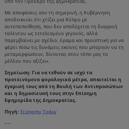
υπό τον Πρόεδρο της Δημοκρατίας.
Με αποφάσεις σαν τη σημερινή, η Κυβέρνηση
αποδεικνύει ότι χτίζει μια Κύπρο με
αυτοπεποίθηση, που δεν αποδέχεται τη διαρροή
ταλέντου ως τετελεσμένο γεγονός, αλλά
παρεμβαίνει με σχέδιο, όραμα και προοπτική για να
φέρει πίσω τις δυνάμεις εκείνες που μπορούν να τη
μεταμορφώσουν, δίνοντας στον τόπο μας το
μέλλον που αξίζει».
Σημείωση: Για να τεθούν σε ισχύ τα
προτεινόμενα φορολογικά μέτρα, απαιτείται η
έγκρισή τους από τη Βουλή των Αντιπροσώπων
και η δημοσίευσή τους στην Επίσημη
Εφημερίδα της Δημοκρατίας.
o
Πηγή:
Economy Today
p
----
e