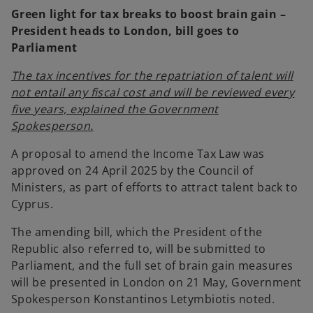
n
Green light for tax breaks to boost brain gain –
s
President heads to London, bill goes to
i
Parliament
n
a
The tax incentives for the repatriation of talent will
n
not entail any fiscal cost and will be reviewed every
e
five years, explained the Government
w
Spokesperson.
t
A proposal to amend the Income Tax Law was
a
approved on 24 April 2025 by the Council of
b
Ministers, as part of efforts to attract talent back to
Cyprus.
The amending bill, which the President of the
Republic also referred to, will be submitted to
Parliament, and the full set of brain gain measures
will be presented in London on 21 May, Government
Spokesperson Konstantinos Letymbiotis noted.