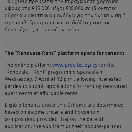
Το Σχέδιο προβλέπει την παραχώρηση χορηγίας
ύψους από €15.000 μέχρι €35.000 σε ιδιοκτήτες
αδρανών οικιστικών μονάδων για την ανακαίνιση ή
την αναβάθμισή τους και τη διάθεσή τους σε
δικαιούχους προσιτού ενοικίου.
--
The “Renovate-Rent” platform opens for tenants
o
The online platform
www.prositistegi.cy
for the
p
“Renovate – Rent” programme opened on
e
Wednesday, 9 April at 12 p.m., allowing interested
n
parties to submit applications for renting renovated
s
apartments at affordable rents.
i
Eligible tenants under this Scheme are determined
n
based on income criteria and household
a
composition, provided that on the date of
n
application, the applicant or their spouse/partner
e