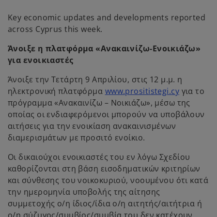
b
b
Key economic updates and developments reported
across Cyprus this week.
Άνοιξε η πλατφόρμα «Ανακαινίζω-Ενοικιάζω»
για ενοικιαστές
Άνοιξε την Τετάρτη 9 Απριλίου, στις 12 μ.μ. η
o
ηλεκτρονική πλατφόρμα
www.prositistegi.cy
για το
p
πρόγραμμα «Ανακαινίζω – Νοικιάζω», μέσω της
e
οποίας οι ενδιαφερόμενοι μπορούν να υποβάλουν
n
αιτήσεις για την ενοικίαση ανακαινισμένων
s
διαμερισμάτων με προσιτό ενοίκιο.
i
Οι δικαιούχοι ενοικιαστές του εν λόγω Σχεδίου
n
καθορίζονται στη βάση εισοδηματικών κριτηρίων
a
και σύνθεσης του νοικοκυριού, νοουμένου ότι κατά
n
την ημερομηνία υποβολής της αίτησης
e
συμμετοχής ο/η ίδιος/ίδια ο/η αιτητής/αιτήτρια ή
w
ο/η σύζυγος/συμβίος/συμβία του δεν κατέχουν