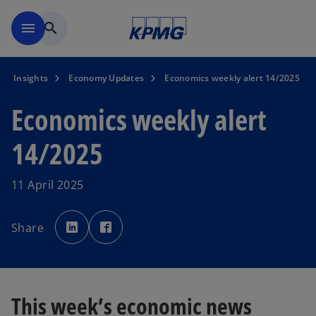
Skip to main content
menu
search
Insights
Economy Updates
Economics weekly alert 14/2025
Economics weekly alert
14/2025
11 April 2025
o
o
p
p
Share
e
e
n
n
s
s
i
i
n
n
a
a
n
n
e
e
This week’s economic news
w
w
t
t
a
a