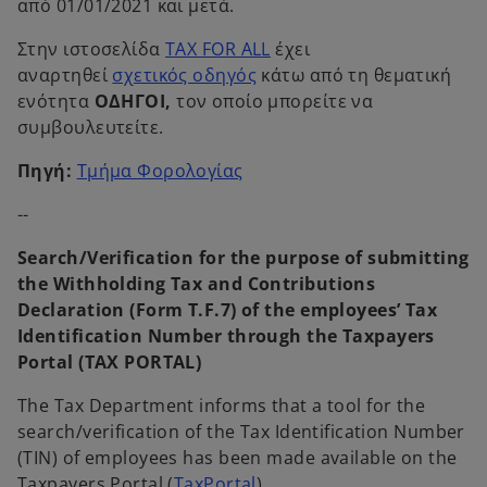
από 01/01/2021 και μετά.
o
Στην ιστοσελίδα
TAX FOR ALL
έχει
o
p
αναρτηθεί
σχετικός οδηγός
κάτω από τη θεματική
p
e
ενότητα
ΟΔΗΓΟΙ,
τον οποίο μπορείτε να
e
n
συμβουλευτείτε.
n
s
o
Πηγή:
Τμήμα Φορολογίας
s
i
p
i
n
--
e
n
a
n
a
n
Search/Verification for the purpose of submitting
s
n
e
the Withholding Tax and Contributions
i
e
w
Declaration (Form T.F.7) of the employees’ Tax
n
w
t
Identification Number through the Taxpayers
a
t
a
Portal (TAX PORTAL)
n
a
b
e
The Tax Department informs that a tool for the
b
w
search/verification of the Tax Identification Number
t
(TIN) of employees has been made available on the
a
o
Taxpayers Portal (
TaxPortal
).