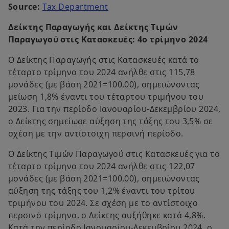
o
Source:
Τax Department
n
s
p
s
i
Δείκτης Παραγωγής και Δείκτης Τιμών
e
i
n
Παραγωγού στις Κατασκευές: 4ο τρίμηνο 2024
n
n
a
s
a
n
Ο Δείκτης Παραγωγής στις Κατασκευές κατά το
i
n
e
τέταρτο τρίμηνο του 2024 ανήλθε στις 115,78
n
e
w
μονάδες (με βάση 2021=100,00), σημειώνοντας
a
w
t
μείωση 1,8% έναντι του τέταρτου τριμήνου του
n
t
a
2023. Για την περίοδο Ιανουαρίου-Δεκεμβρίου 2024,
e
a
b
ο Δείκτης σημείωσε αύξηση της τάξης του 3,5% σε
w
b
σχέση με την αντίστοιχη περσινή περίοδο.
t
a
Ο Δείκτης Τιμών Παραγωγού στις Κατασκευές για το
b
τέταρτο τρίμηνο του 2024 ανήλθε στις 122,07
μονάδες (με βάση 2021=100,00), σημειώνοντας
αύξηση της τάξης του 1,2% έναντι του τρίτου
τριμήνου του 2024. Σε σχέση με το αντίστοιχο
περσινό τρίμηνο, ο Δείκτης αυξήθηκε κατά 4,8%.
Κατά την περίοδο Ιανουαρίου-Δεκεμβρίου 2024, ο