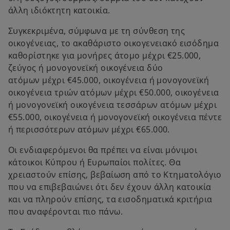
t
άλλη ιδιόκτητη κατοικία.
a
b
Συγκεκριμένα, σύμφωνα με τη σύνθεση της
οικογένειας, το ακαθάριστο οικογενειακό εισόδημα
καθορίστηκε για μονήρες άτομο μέχρι €25.000,
ζεύγος ή μονογονεϊκή οικογένεια δύο
ατόμων μέχρι €45.000, οικογένεια ή μονογονεϊκή
οικογένεια τριών ατόμων μέχρι €50.000, οικογένεια
ή μονογονεϊκή οικογένεια τεσσάρων ατόμων μέχρι
€55.000, οικογένεια ή μονογονεϊκή οικογένεια πέντε
ή περισσότερων ατόμων μέχρι €65.000.
Οι ενδιαφερόμενοι θα πρέπει να είναι μόνιμοι
κάτοικοι Κύπρου ή Ευρωπαίοι πολίτες. Θα
χρειαστούν επίσης, βεβαίωση από το Κτηματολόγιο
που να επιβεβαιώνει ότι δεν έχουν άλλη κατοικία
και να πληρούν επίσης, τα εισοδηματικά κριτήρια
που αναφέρονται πιο πάνω.