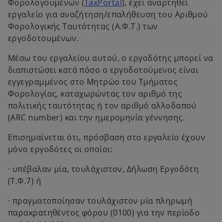
o
Φορολογουμένων (
TaxPortal
), έχει αναρτηθεί
p
εργαλείο για αναζήτηση/επαλήθευση του Αριθμού
e
Φορολογικής Ταυτότητας (Α.Φ.Τ.) των
n
εργοδοτουμένων.
s
Μέσω του εργαλείου αυτού, ο εργοδότης μπορεί να
i
διαπιστώσει κατά πόσο ο εργοδοτούμενος είναι
n
εγγεγραμμένος στο Μητρώο του Τμήματος
a
Φορολογίας, καταχωρώντας τον αριθμό της
n
πολιτικής ταυτότητας ή τον αριθμό αλλοδαπού
e
(ARC number) και την ημερομηνία γέννησης.
w
t
Επισημαίνεται ότι, πρόσβαση στο εργαλείο έχουν
a
μόνο εργοδότες οι οποίοι:
b
· υπέβαλαν μία, τουλάχιστον, Δήλωση Εργοδότη
(Τ.Φ.7) ή
· πραγματοποίησαν τουλάχιστον μία πληρωμή
παρακρατηθέντος φόρου (0100) για την περίοδο