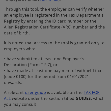
b
p
Through this tool, the employer can verify whether
e
an employee is registered in the Tax Department's
n
Registry by entering the ID card number or the
s
Alien Registration Certificate (ARC) number and the
i
date of birth.
n
a
It is noted that access to the tool is granted only to
n
employers who:
e
w
• have submitted at least one Employer’s
t
Declaration (Form T.F.7), or
a
• have made at least one payment of withheld tax
b
(code 0100) for the period from 01/01/2021
onwards.
o
A relevant
user guide
is available on the
TAX FOR
o
p
ALL
website under the section titled
GUIDES
, which
p
e
you may consult.
e
n