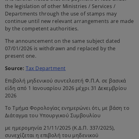
the legislation of other Ministries / Services /
Departments through the use of stamps may
continue until new relevant arrangements are made
by the competent authorities.
The announcement on the same subject dated
07/01/2026 is withdrawn and replaced by the
present one.
o
Source:
Tax Department
p
Επιβολή μηδενικού συντελεστή Φ.Π.Α. σε βασικά
e
είδη από 1 Ιανουαρίου 2026 μέχρι 31 Δεκεμβρίου
n
2026
s
i
Το Τμήμα Φορολογίας ενημερώνει ότι, με βάση το
n
Διάταγμα του Υπουργικού Συμβουλίου
a
n
με ημερομηνία 21/11/2025 (Κ.Δ.Π. 337/2025),
e
συνεχίζεται η επιβολή του μηδενικού