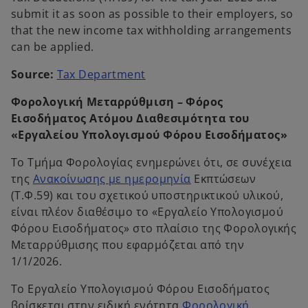
submit it as soon as possible to their employers, so
that the new income tax withholding arrangements
can be applied.
o
Source:
Tax Department
p
Φορολογική Μεταρρύθμιση – Φόρος
e
Εισοδήματος Ατόμου Διαθεσιμότητα του
n
«Εργαλείου Υπολογισμού Φόρου Εισοδήματος»
s
i
Το Τμήμα Φορολογίας ενημερώνει ότι, σε συνέχεια
n
o
της
Ανακοίνωσης με ημερομηνία
Εκπτώσεων
a
p
(Τ.Φ.59) και του σχετικού υποστηρικτικού υλικού,
n
e
είναι πλέον διαθέσιμο το «Εργαλείο Υπολογισμού
e
n
Φόρου Εισοδήματος» στο πλαίσιο της Φορολογικής
w
s
Μεταρρύθμισης που εφαρμόζεται από την
t
i
1/1/2026.
a
n
b
Το Εργαλείο Υπολογισμού Φόρου Εισοδήματος
a
βρίσκεται στην ειδική ενότητα
Φορολογική