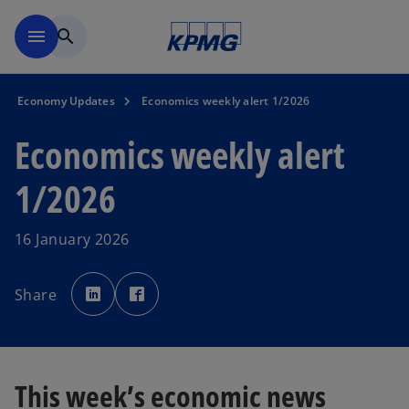
Skip to main content
menu
search
Economy Updates
Economics weekly alert 1/2026
Economics weekly alert
1/2026
16 January 2026
o
o
p
p
Share
e
e
n
n
s
s
i
i
n
n
a
a
n
n
e
e
This week’s economic news
w
w
t
t
a
a