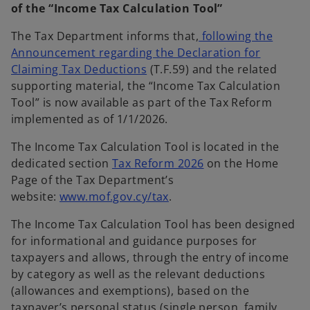
s
of the “Income Tax Calculation Tool”
i
n
The Tax Department informs that,
following the
a
Announcement regarding the Declaration for
o
n
Claiming Tax Deductions
(T.F.59) and the related
p
e
supporting material, the “Income Tax Calculation
e
w
Tool” is now available as part of the Tax Reform
n
t
implemented as of 1/1/2026.
s
a
The Income Tax Calculation Tool is located in the
i
b
o
dedicated section
Tax Reform 2026
on the Home
n
p
Page of the Tax Department’s
a
o
e
website:
www.mof.gov.cy/tax
.
n
p
n
e
The Income Tax Calculation Tool has been designed
e
s
w
for informational and guidance purposes for
n
i
t
taxpayers and allows, through the entry of income
s
n
a
by category as well as the relevant deductions
i
a
b
(allowances and exemptions), based on the
n
n
taxpayer’s personal status (single person, family,