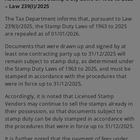
s
– Law 239(I)/2025
i
n
The Tax Department informs that, pursuant to Law
a
239(I)/2025, the Stamp Duty Laws of 1963 to 2025
n
are repealed as of 01/01/2026.
e
Documents that were drawn up and signed by at
w
least one contracting party up to 31/12/2025 will
t
remain subject to stamp duty, as determined under
a
the Stamp Duty Laws of 1963 to 2025, and must be
b
stamped in accordance with the procedures that
were in force up to 31/12/2025.
Accordingly, it is noted that Licensed Stamp
Vendors may continue to sell the stamps already in
their possession, so that documents subject to
stamp duty can be duly stamped in accordance with
the procedures that were in force up to 31/12/2025.
It is further noted that the payment of fees under