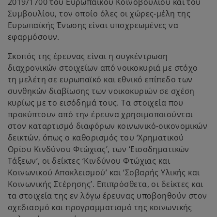
2019/1700 του Ευρωπαϊκού Κοινοβουλίου και του
w
Συμβουλίου, τον οποίο όλες οι χώρες-μέλη της
t
Ευρωπαϊκής Ένωσης είναι υποχρεωμένες να
a
εφαρμόσουν.
b
Σκοπός της έρευνας είναι η συγκέντρωση
διαχρονικών στοιχείων από νοικοκυριά με στόχο
τη μελέτη σε ευρωπαϊκό και εθνικό επίπεδο των
συνθηκών διαβίωσης των νοικοκυριών σε σχέση
κυρίως με το εισόδημά τους. Τα στοιχεία που
προκύπτουν από την έρευνα χρησιμοποιούνται
στον καταρτισμό διαφόρων κοινωνικό-οικονομικών
δεικτών, όπως ο καθορισμός του ‘Χρηματικού
Ορίου Κινδύνου Φτώχιας’, των ‘Εισοδηματικών
Τάξεων’, οι δείκτες ‘Κινδύνου Φτώχιας και
Κοινωνικού Αποκλεισμού’ και ‘Σοβαρής Υλικής και
Κοινωνικής Στέρησης’. Επιπρόσθετα, οι δείκτες και
τα στοιχεία της εν λόγω έρευνας υποβοηθούν στον
σχεδιασμό και προγραμματισμό της κοινωνικής