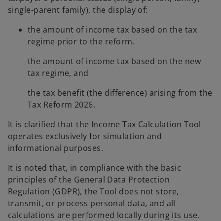
a
e
single-parent family), the display of:
n
w
e
t
the amount of income tax based on the tax
w
a
regime prior to the reform,
t
b
a
the amount of income tax based on the new
b
tax regime, and
the tax benefit (the difference) arising from the
Tax Reform 2026.
It is clarified that the Income Tax Calculation Tool
operates exclusively for simulation and
informational purposes.
It is noted that, in compliance with the basic
principles of the General Data Protection
Regulation (GDPR), the Tool does not store,
transmit, or process personal data, and all
calculations are performed locally during its use.