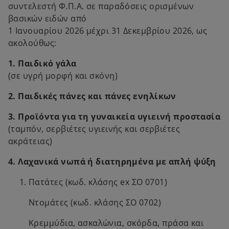
w
συντελεστή Φ.Π.Α. σε παραδόσεις ορισμένων
t
βασικών ειδών από
a
1 Ιανουαρίου 2026 μέχρι 31 Δεκεμβρίου 2026, ως
b
ακολούθως:
1. Παιδικό γάλα
(σε υγρή μορφή και σκόνη)
2. Παιδικές πάνες και πάνες ενηλίκων
3. Προϊόντα για τη γυναικεία υγιεινή προστασία
(ταμπόν, σερβιέτες υγιεινής και σερβιέτες
ακράτειας)
4. Λαχανικά νωπά ή διατηρημένα με απλή ψύξη
Πατάτες (κωδ. κλάσης ex ΣΟ 0701)
Ντομάτες (κωδ. κλάσης ΣΟ 0702)
Κρεμμύδια, ασκαλώνια, σκόρδα, πράσα και