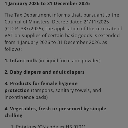
s
1 January 2026 to 31 December 2026
i
n
The Tax Department informs that, pursuant to the
a
Council of Ministers’ Decree dated 21/11/2025
n
(C.D.P. 337/2025), the application of the zero rate of
e
VAT on supplies of certain basic goods is extended
w
from 1 January 2026 to 31 December 2026, as
t
follows:
a
1. Infant milk
(in liquid form and powder)
b
2. Baby diapers and adult diapers
3. Products for female hygiene
protection
(tampons, sanitary towels, and
incontinence pads)
4. Vegetables, fresh or preserved by simple
chilling
Potatoes (CN code ex HS 0701)