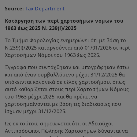
o
Source:
Tax Department
p
Κατάργηση των περί χαρτοσήμων νόμων του
e
1963 έως 2025 Ν. 239(Ι)/2025
n
s
Το Τμήμα Φορολογίας ενημερώνει ότι με βάση το
i
Ν.239(Ι)/2025 καταργούνται από 01/01/2026 οι περί
n
Χαρτοσήμων Νόμοι του 1963 έως 2025.
a
n
Έγγραφα που συντάχθηκαν και υπογράφηκαν έστω
e
και από έναν συμβαλλόμενο μέχρι 31/12/2025 θα
w
υπόκεινται κανονικά σε τέλος χαρτοσήμου, όπως
t
αυτό καθορίζεται στους περί Χαρτοσήμων Νόμους
a
του 1963 μέχρι 2025, και θα πρέπει να
b
χαρτοσημαίνονται με βάση τις διαδικασίες που
ίσχυαν μέχρι 31/12/2025.
Ως εκ τούτου, σημειώνεται ότι, οι Αδειούχοι
Αντιπρόσωποι Πώλησης Χαρτοσήμων δύνανται να