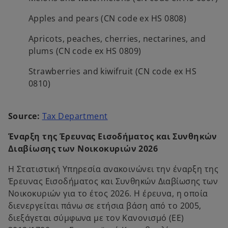
Apples and pears (CN code ex HS 0808)
Apricots, peaches, cherries, nectarines, and
plums (CN code ex HS 0809)
Strawberries and kiwifruit (CN code ex HS
0810)
o
Source:
Tax Department
p
Έναρξη της Έρευνας Εισοδήματος και Συνθηκών
e
Διαβίωσης των Νοικοκυριών 2026
n
s
Η Στατιστική Υπηρεσία ανακοινώνει την
έναρξη της
i
Έρευνας Εισοδήματος και Συνθηκών Διαβίωσης των
n
Νοικοκυριών για το έτος 2026. Η έρευνα, η οποία
a
διενεργείται πάνω σε ετήσια βάση από το 2005,
n
διεξάγεται σύμφωνα με τον Κανονισμό (ΕΕ)
e