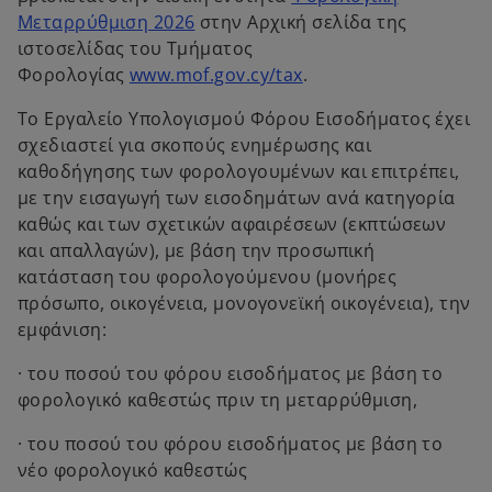
n
o
Μεταρρύθμιση 2026
στην Αρχική σελίδα της
e
p
ιστοσελίδας του Τμήματος
w
e
o
Φορολογίας
www.mof.gov.cy/tax
.
t
n
p
a
Το Εργαλείο Υπολογισμού Φόρου Εισοδήματος έχει
s
e
b
σχεδιαστεί για σκοπούς ενημέρωσης και
i
n
καθοδήγησης των φορολογουμένων και επιτρέπει,
n
s
με την εισαγωγή των εισοδημάτων ανά κατηγορία
a
i
καθώς και των σχετικών αφαιρέσεων (εκπτώσεων
n
n
και απαλλαγών), με βάση την προσωπική
e
a
κατάσταση του φορολογούμενου (μονήρες
w
n
πρόσωπο, οικογένεια, μονογονεϊκή οικογένεια), την
t
e
εμφάνιση:
a
w
b
t
· του ποσού του φόρου εισοδήματος με βάση το
a
φορολογικό καθεστώς πριν τη μεταρρύθμιση,
b
· του ποσού του φόρου εισοδήματος με βάση το
νέο φορολογικό καθεστώς