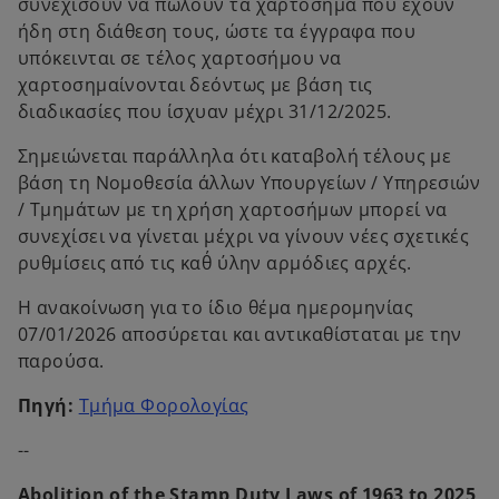
συνεχίσουν να πωλούν τα χαρτόσημα που έχουν
ήδη στη διάθεση τους, ώστε τα έγγραφα που
υπόκεινται σε τέλος χαρτοσήμου να
χαρτοσημαίνονται δεόντως με βάση τις
διαδικασίες που ίσχυαν μέχρι 31/12/2025.
Σημειώνεται παράλληλα ότι καταβολή τέλους με
βάση τη Νομοθεσία άλλων Υπουργείων / Υπηρεσιών
/ Τμημάτων με τη χρήση χαρτοσήμων μπορεί να
συνεχίσει να γίνεται μέχρι να γίνουν νέες σχετικές
ρυθμίσεις από τις καθ΄ ύλην αρμόδιες αρχές.
Η ανακοίνωση για το ίδιο θέμα ημερομηνίας
07/01/2026 αποσύρεται και αντικαθίσταται με την
παρούσα.
o
Πηγή:
Τμήμα Φορολογίας
p
--
e
n
Abolition of the Stamp Duty Laws of 1963 to 2025