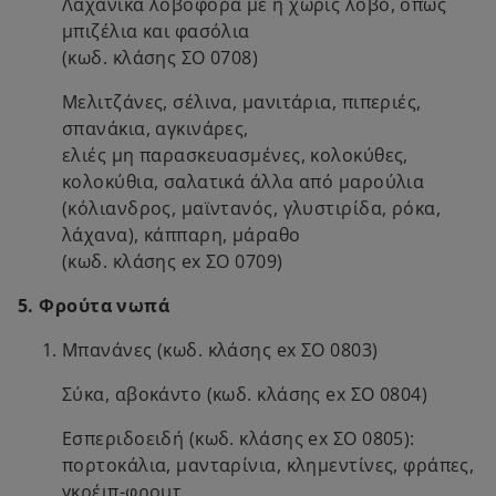
Λαχανικά λοβοφόρα με ή χωρίς λοβό, όπως
μπιζέλια και φασόλια
(κωδ. κλάσης ΣΟ 0708)
Μελιτζάνες, σέλινα, μανιτάρια, πιπεριές,
σπανάκια, αγκινάρες,
ελιές μη παρασκευασμένες, κολοκύθες,
κολοκύθια, σαλατικά άλλα από μαρούλια
(κόλιανδρος, μαϊντανός, γλυστιρίδα, ρόκα,
λάχανα), κάππαρη, μάραθο
(κωδ. κλάσης ex ΣΟ 0709)
5. Φρούτα νωπά
Μπανάνες (κωδ. κλάσης ex ΣΟ 0803)
Σύκα, αβοκάντο (κωδ. κλάσης ex ΣΟ 0804)
Εσπεριδοειδή (κωδ. κλάσης ex ΣΟ 0805):
πορτοκάλια, μανταρίνια, κλημεντίνες, φράπες,
γκρέιπ-φρουτ,