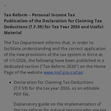
p
--
e
n
Tax Reform – Personal Income Tax
s
Publication of the Declaration for Claiming Tax
i
Deductions (T.F.59) for Tax Year 2026 and Useful
n
Material
a
n
The Tax Department informs that, in order to
e
facilitate understanding and the correct application
w
of the new provisions of the tax system in force as
t
of 1/1/2026, the following have been published in a
a
dedicated section (“Tax Reform 2026”) on the Home
b
o
Page of the website
www.mof.gov.cy/tax
:
p
Declaration for Claiming Tax Deductions
e
(T.F.59) for the tax year 2026, as an editable
n
PDF file,
s
i
Explanatory guide on the implementation of
n
the tax reform for natural persons who are tax