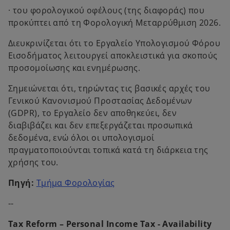
· του φορολογικού οφέλους (της διαφοράς) που
προκύπτει από τη Φορολογική Μεταρρύθμιση 2026.
Διευκρινίζεται ότι το Εργαλείο Υπολογισμού Φόρου
Εισοδήματος λειτουργεί αποκλειστικά για σκοπούς
προσομοίωσης και ενημέρωσης.
Σημειώνεται ότι, τηρώντας τις βασικές αρχές του
Γενικού Κανονισμού Προστασίας Δεδομένων
(GDPR), το Εργαλείο δεν αποθηκεύει, δεν
διαβιβάζει και δεν επεξεργάζεται προσωπικά
δεδομένα, ενώ όλοι οι υπολογισμοί
πραγματοποιούνται τοπικά κατά τη διάρκεια της
χρήσης του.
o
Πηγή:
Τμήμα Φορολογίας
p
--
e
n
Tax Reform – Personal Income Tax - Availability