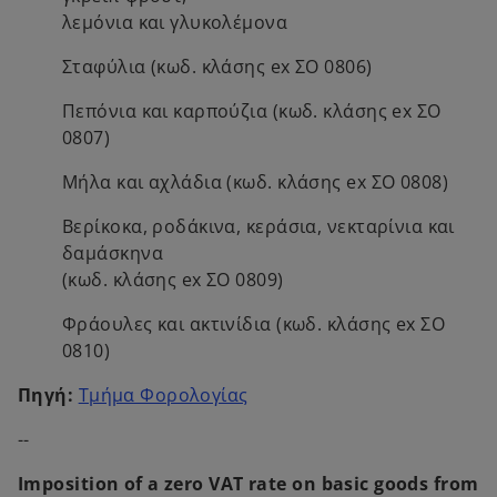
λεμόνια και γλυκολέμονα
Σταφύλια (κωδ. κλάσης ex ΣΟ 0806)
Πεπόνια και καρπούζια (κωδ. κλάσης ex ΣΟ
0807)
Μήλα και αχλάδια (κωδ. κλάσης ex ΣΟ 0808)
Βερίκοκα, ροδάκινα, κεράσια, νεκταρίνια και
δαμάσκηνα
(κωδ. κλάσης ex ΣΟ 0809)
Φράουλες και ακτινίδια (κωδ. κλάσης ex ΣΟ
0810)
o
Πηγή:
Τμήμα Φορολογίας
p
--
e
n
Imposition of a zero VAT rate on basic goods
from