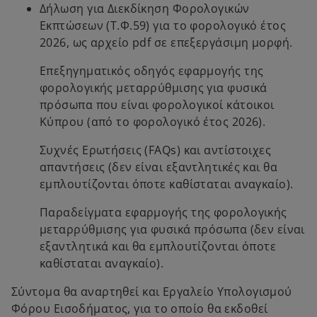
Δήλωση για Διεκδίκηση Φορολογικών
e
Εκπτώσεων (Τ.Φ.59) για το φορολογικό έτος
n
2026, ως αρχείο pdf σε επεξεργάσιμη μορφή.
s
i
Επεξηγηματικός οδηγός εφαρμογής της
n
φορολογικής μεταρρύθμισης για φυσικά
a
πρόσωπα που είναι φορολογικοί κάτοικοι
n
Κύπρου (από το φορολογικό έτος 2026).
e
w
Συχνές Ερωτήσεις (FAQs) και αντίστοιχες
t
απαντήσεις (δεν είναι εξαντλητικές και θα
a
εμπλουτίζονται όποτε καθίσταται αναγκαίο).
b
Παραδείγματα εφαρμογής της φορολογικής
μεταρρύθμισης για φυσικά πρόσωπα (δεν είναι
εξαντλητικά και θα εμπλουτίζονται όποτε
καθίσταται αναγκαίο).
Σύντομα θα αναρτηθεί και Εργαλείο Υπολογισμού
Φόρου Εισοδήματος, για το οποίο θα εκδοθεί