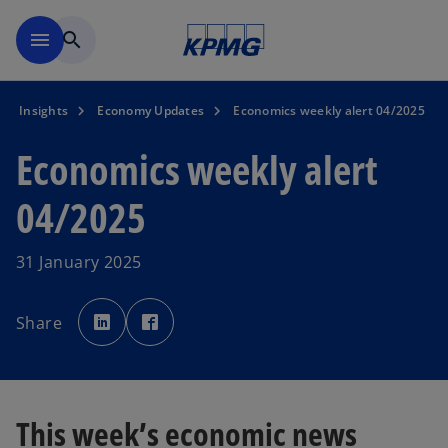
Skip to main content
menu
search
Insights
Economy Updates
Economics weekly alert 04/2025
Economics weekly alert
04/2025
31 January 2025
o
o
p
p
Share
e
e
n
n
s
s
i
i
n
n
a
a
n
n
e
e
This week’s economic news
w
w
t
t
a
a