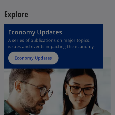
Explore
o
p
e
Economy Updates
n
s
A series of publications on major topics,
i
issues and events impacting the economy
n
a
Economy Updates
n
e
w
t
a
b