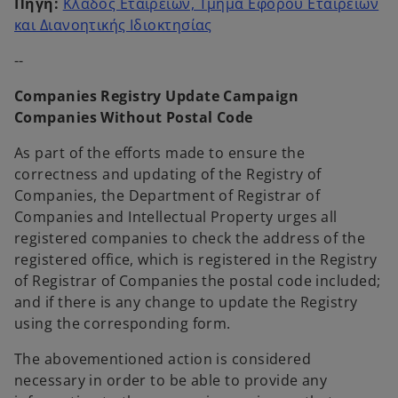
Πηγή:
Κλάδος Εταιρειών, Τμήμα Εφόρου Εταιρειών
o
και Διανοητικής Ιδιοκτησίας
p
--
e
n
Companies Registry Update Campaign
s
Companies Without Postal Code
i
n
As part of the efforts made to ensure the
a
correctness and updating of the Registry of
n
Companies, the Department of Registrar of
e
Companies and Intellectual Property urges all
w
registered companies to check the address of the
t
registered office, which is registered in the Registry
a
of Registrar of Companies the postal code included;
b
and if there is any change to update the Registry
using the corresponding form.
The abovementioned action is considered
necessary in order to be able to provide any