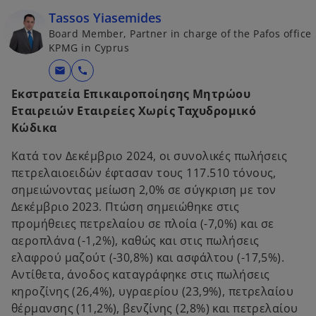
e
Tassos Yiasemides
n
Board Member, Partner in charge of the Pafos office
s
KPMG in Cyprus
i
mail
call
n
a
Εκστρατεία Επικαιροποίησης Μητρώου
n
Εταιρειών Εταιρείες Χωρίς Ταχυδρομικό
e
Κώδικα
w
Κατά τον Δεκέμβριο 2024, οι συνολικές πωλήσεις
t
πετρελαιοειδών έφτασαν τους 117.510 τόνους,
a
σημειώνοντας μείωση 2,0% σε σύγκριση με τον
b
Δεκέμβριο 2023. Πτώση σημειώθηκε στις
προμήθειες πετρελαίου σε πλοία (-7,0%) και σε
αεροπλάνα (-1,2%), καθώς και στις πωλήσεις
ελαφρού μαζούτ (-30,8%) και ασφάλτου (-17,5%).
Αντίθετα, άνοδος καταγράφηκε στις πωλήσεις
κηροζίνης (26,4%), υγραερίου (23,9%), πετρελαίου
θέρμανσης (11,2%), βενζίνης (2,8%) και πετρελαίου