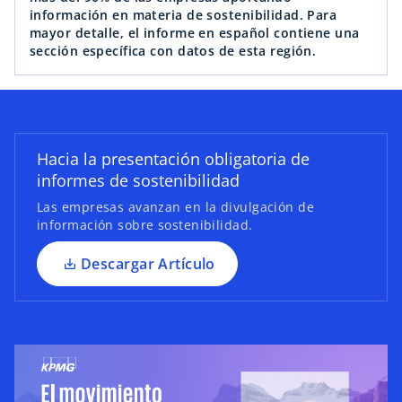
s
información en materia de sostenibilidad. Para
mayor detalle, el informe en español contiene una
e
sección específica con datos de esta región.
a
b
r
e
e
Hacia la presentación obligatoria de
n
informes de sostenibilidad
u
Las empresas avanzan en la divulgación de
n
información sobre sostenibilidad.
a
p
Descargar Artículo
e
s
t
a
ñ
a