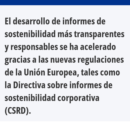
e
e
e
e
n
n
u
u
n
n
El desarrollo de informes de
a
a
p
p
e
e
s
s
sostenibilidad más transparentes
t
t
a
a
ñ
ñ
a
a
y responsables se ha acelerado
n
n
u
u
e
e
gracias a las nuevas regulaciones
v
v
a
a
de la Unión Europea, tales como
la Directiva sobre informes de
sostenibilidad corporativa
(CSRD).