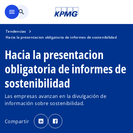
Saltar al contenido principal
menu
search
Tendencias
Hacia la presentacion obligatoria de informes de sostenibilidad
Hacia la presentacion
obligatoria de informes de
sostenibilidad
Las empresas avanzan en la divulgación de
información sobre sostenibilidad.
s
s
e
e
Compartir
a
a
b
b
r
r