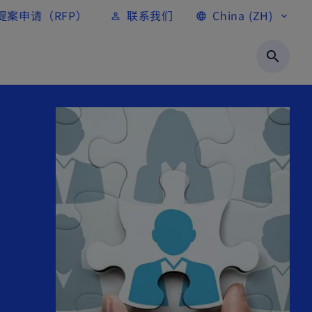
提案申请（RFP）
联系我们
China (ZH)
person_outline
language
expand_more
search