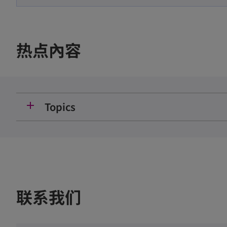
e
n
s
热点內容
i
n
a
n
add
Topics
e
w
t
a
b
联系我们