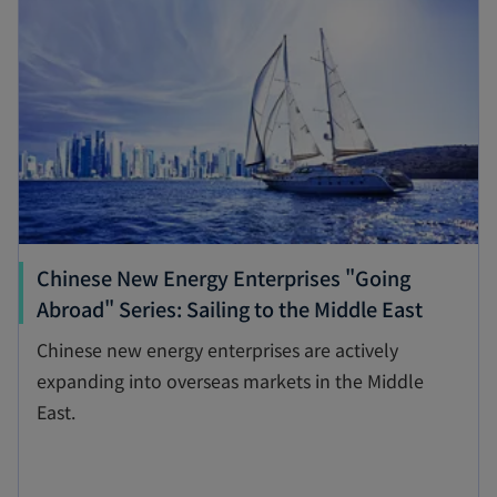
n
n
e
s
w
i
t
n
a
a
b
n
e
w
t
Chinese New Energy Enterprises "Going
a
o
Abroad" Series: Sailing to the Middle East
b
p
Chinese new energy enterprises are actively
e
expanding into overseas markets in the Middle
n
East.
s
i
n