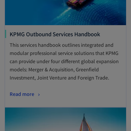
o
KPMG Outbound Services Handbook
p
This services handbook outlines integrated and
e
modular professional service solutions that KPMG
n
can provide under four different global expansion
s
models: Merger & Acquisition, Greenfield
i
Investment, Joint Venture and Foreign Trade.
n
a
o
Read more
n
p
e
opens in a new tab
e
w
n
t
s