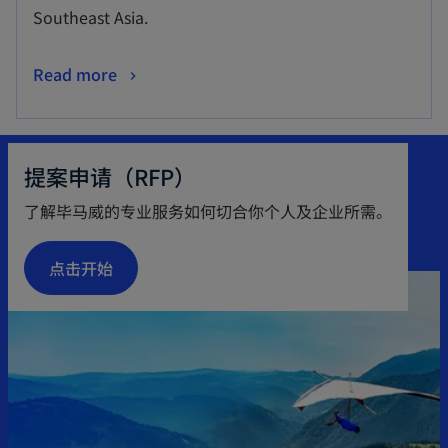
s
Southeast Asia.
i
n
o
Read more
a
p
n
e
e
n
提案申请（RFP）
w
s
t
了解毕马威的专业服务如何切合你个人及企业所需。
i
a
n
b
点击开始
a
n
e
w
t
a
b