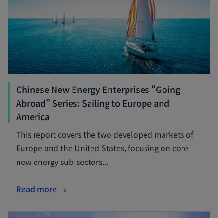
a
i
b
n
a
n
e
w
t
Chinese New Energy Enterprises "Going
a
Abroad" Series: Sailing to Europe and
b
o
America
p
This report covers the two developed markets of
e
Europe and the United States, focusing on core
n
new energy sub-sectors...
s
i
o
Read more
n
p
a
opens in a new tab
e