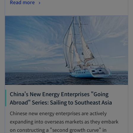
o
Read more
a
p
n
opens in a new tab
e
e
n
w
s
t
i
a
n
b
a
n
e
w
t
China's New Energy Enterprises "Going
a
o
Abroad" Series: Sailing to Southeast Asia
b
p
Chinese new energy enterprises are actively
e
expanding into overseas markets as they embark
n
on constructing a "second growth curve" in