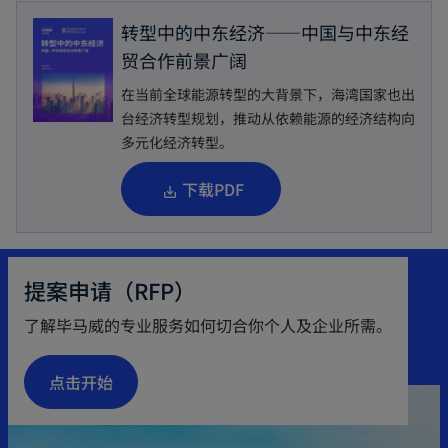
转型中的中东经济——中国与中东经
贸合作前景广阔
在当前全球能源转型的大背景下，海湾国家也出
台经济转型规划，推动从依赖能源的经济结构向
多元化经济转型。
o
下载PDF
p
e
n
提案申请（RFP）
s
了解毕马威的专业服务如何切合你个人及企业所需。
i
n
点击开始
a
n
e