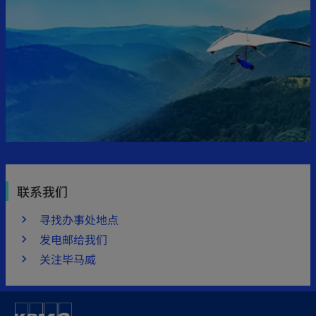
w
t
a
b
联系我们
寻找办事处地点
发电邮给我们
关注毕马威