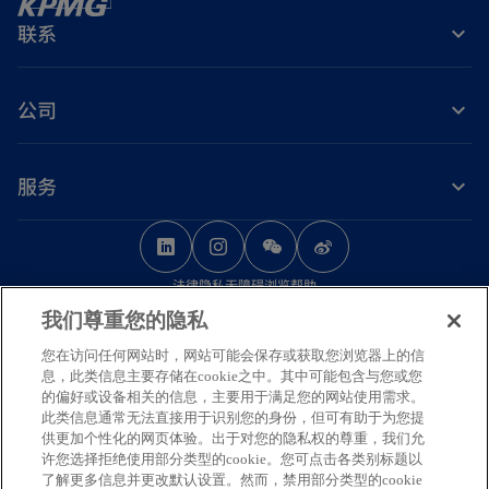
联系
公司
服务
o
o
o
p
p
p
法律
隐私
无障碍浏览
帮助
e
e
e
我们尊重您的隐私
n
n
n
© 2026 毕马威华振会计师事务所（特殊普通合伙） — 中国合伙制会计师事务
s
s
s
您在访问任何网站时，网站可能会保存或获取您浏览器上的信
所，毕马威企业咨询（中国）有限公司 — 中国有限责任公司，毕马威会计师事
息，此类信息主要存储在cookie之中。其中可能包含与您或您
务所 — 澳门特别行政区合伙制事务所，及毕马威会计师事务所 — 香港特别行
i
i
i
的偏好或设备相关的信息，主要用于满足您的网站使用需求。
政区合伙制事务所，均是与毕马威国际有限公司（英国私营担保有限公司）相
n
n
n
此类信息通常无法直接用于识别您的身份，但可有助于为您提
关联的独立成员所全球组织中的成员。版权所有，不得转载。
供更加个性化的网页体验。出于对您的隐私权的尊重，我们允
a
a
a
毕马威的名称和标识均为毕马威全球组织中的独立成员所经许可后使用的商
许您选择拒绝使用部分类型的cookie。您可点击各类别标题以
n
n
n
标。
了解更多信息并更改默认设置。然而，禁用部分类型的cookie