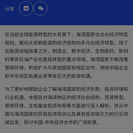
o
p
分享
e
n
s
i
n
a
n
在当前全球能源转型的大背景下，海湾国家也出台经济转型
e
w
规划，推动从依赖能源的经济结构向多元化经济转型。除了
t
a
b
在能源领域改革之外，制造业、数字经济、生物医药、新材
料等非石油产业也是其转型的重点领域。海湾国家不断改善
营商环境，积极扩大与其他国家和地区合作，将给中国企业
赴中东地区拓展业务带来巨大的投资机遇。
为了更好地帮助企业了解海湾国家的经济形势、投资环境和
行业机遇，本报告对海湾地区的经济社会结构、贸易转型、
营商环境、主权基金投资布局等方面进行深入解析，并从中
国与海湾国家的贸易投资现状以及具有投资吸引力的行业领
域出发，探讨中国-中东经济合作的广阔前景。