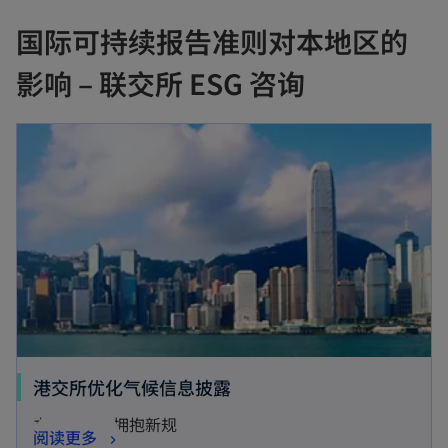
s
国际可持续报告准则对本地区的
i
n
影响 – 联交所 ESG 咨询
a
n
e
w
t
a
b
港交所优化气候信息披露
立足前沿，拥抱新规
阅读更多