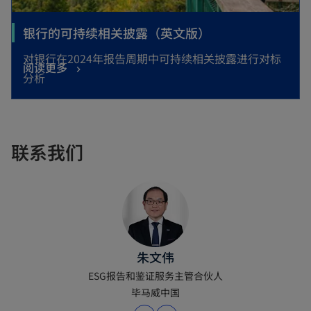
w
a
t
o
银行的可持续相关披露（英文版）
b
a
p
对银行在2024年报告周期中可持续相关披露进行对标
o
阅读更多
b
e
分析
p
n
e
s
n
i
s
联系我们
n
i
a
n
n
a
e
n
w
e
t
朱文伟
w
a
ESG报告和鉴证服务主管合伙人
t
b
毕马威中国
a