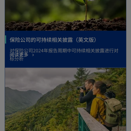
t
b
a
b
o
保险公司的可持续相关披露（英文版）
p
对保险公司2024年报告周期中可持续相关披露进行对
o
阅读更多
e
标分析
p
n
opens in a new tab
e
s
n
i
s
n
i
a
n
n
a
e
n
w
e
t