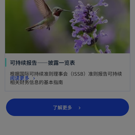
可持续报告——披露一览表
根据国际可持续准则理事会（ISSB）准则报告可持续
阅读更多
相关财务信息的基本指南
o
了解更多
p
e
n