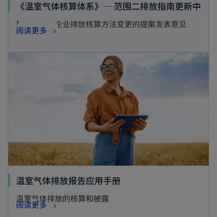
t
o
《温室气体核算体系》— 范围二排放指南更新中
b
a
p
毕马威针对企业排放核算方法变更的提案发表意见
o
阅读更多
b
e
p
n
e
s
n
i
s
n
i
a
n
n
a
e
n
w
e
t
w
a
t
温室气体排放报告应用手册
b
a
温室气体排放的核算和披露
阅读更多
b