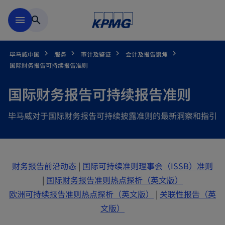
跳到主要内容
menu
search
毕马威中国
服务
审计及鉴证
会计及报告聚焦
国际财务报告可持续报告准则
国际财务报告可持续报告准则
毕马威对于国际财务报告可持续披露准则的最新洞察和指引
财务报告前沿动态
|
国际可持续准则理事会（ISSB）准则
o
|
国际财务报告准则热点探析（英文版）
o
p
欧洲可持续报告准则热点探析（英文版）
|
关联性报告（英
o
p
e
文版）
p
e
n