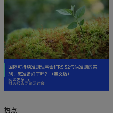
e
n
n
s
s
i
i
n
n
a
a
n
n
e
e
w
w
t
t
国际可持续准则理事会IFRS S2气候准则的实
a
a
o
施，您准备好了吗？（英文版）
b
o
阅读更多
b
p
财务报告网络研讨会
p
e
e
n
n
s
s
热点
i