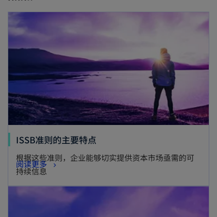
i
n
n
a
a
n
n
e
e
w
w
t
t
a
a
b
b
ISSB准则的主要特点
根据这些准则，企业能够切实提供资本市场亟需的可
阅读更多
持续信息