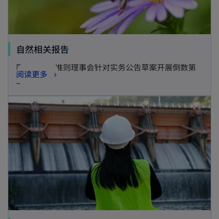
o
自然相关报告
p
国际可持续准则理事会针对实务公告草案开展倒数第
o
阅读更多
e
二次讨论
p
n
opens in a new tab
e
s
n
i
s
n
i
a
n
n
a
e
n
w
e
t
w
a