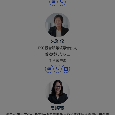
mail
call
b
朱雅仪
ESG报告服务领导合伙人
香港特别行政区
毕马威中国
mail
call
o
p
e
n
s
吴顺贤
i
毕马威亚太区企业及可持续发展报告与ESG鉴证技术专题小组负责