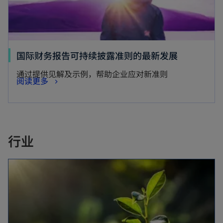
o
国际财务报告可持续披露准则的最新发展
p
通过提供见解及示例，帮助企业应对新准则
o
阅读更多
e
p
n
e
s
n
i
s
行业
n
i
a
opens in a new tab
n
n
a
e
n
w
e
t
w
a