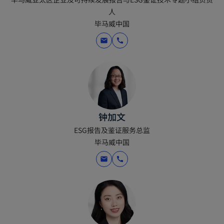
n
人
a
毕马威中国
n
e
mail
call
w
t
a
b
钟加文
ESG报告及鉴证服务总监
毕马威中国
mail
call