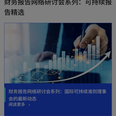
财务报告网络研讨会系列：可持续报
告精选
opens in a new tab
财务报告网络研讨会系列：国际可持续准则理事
o
会的最新动态
o
阅读更多
p
p
e
opens in a new tab