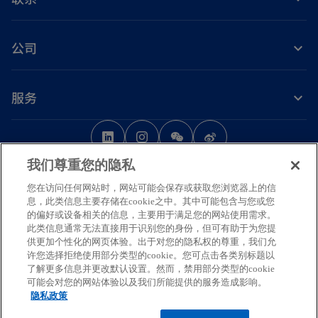
公司
服务
o
o
o
p
p
p
法律
隐私
无障碍浏览
帮助
我们尊重您的隐私
e
e
e
n
n
n
您在访问任何网站时，网站可能会保存或获取您浏览器上的信
© 2026 毕马威华振会计师事务所（特殊普通合伙） — 中国合伙制会计师事务
息，此类信息主要存储在cookie之中。其中可能包含与您或您
s
s
s
所，毕马威企业咨询（中国）有限公司 — 中国有限责任公司，毕马威会计师事
的偏好或设备相关的信息，主要用于满足您的网站使用需求。
务所 — 澳门特别行政区合伙制事务所，及毕马威会计师事务所 — 香港特别行
i
i
i
此类信息通常无法直接用于识别您的身份，但可有助于为您提
政区合伙制事务所，均是与毕马威国际有限公司（英国私营担保有限公司）相
供更加个性化的网页体验。出于对您的隐私权的尊重，我们允
n
n
n
许您选择拒绝使用部分类型的cookie。您可点击各类别标题以
关联的独立成员所全球组织中的成员。版权所有，不得转载。
a
a
a
了解更多信息并更改默认设置。然而，禁用部分类型的cookie
毕马威的名称和标识均为毕马威全球组织中的独立成员所经许可后使用的商
可能会对您的网站体验以及我们所能提供的服务造成影响。
n
n
n
标。
隐私政策
如需了解更多关于毕马威国际全球组织结构的详细信息，请访问
e
e
e