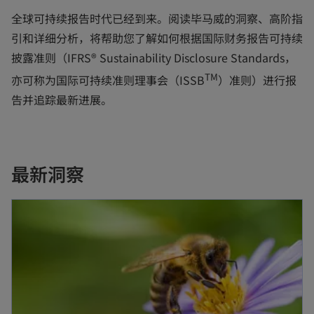
e
n
s
全球可持续报告时代已经到来。阅读毕马威的洞察、高阶指
n
s
i
引和详细分析，将帮助您了解如何根据国际财务报告可持续
s
i
n
披露准则（IFRS® Sustainability Disclosure Standards，
i
n
a
TM
亦可称为国际可持续准则理事会（ISSB
）准则）进行报
n
a
n
告并追踪最新进展。
a
n
e
n
e
w
e
w
t
最新洞察
w
t
a
t
a
b
opens in a new tab
a
b
b