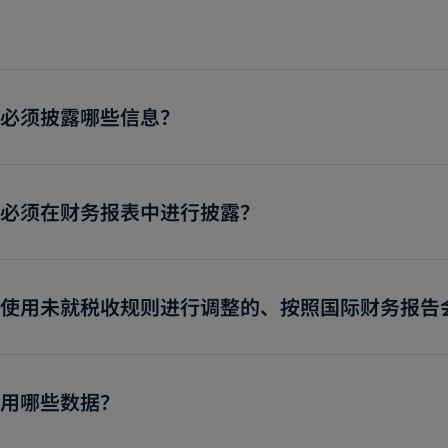
i
n
a
n
，必须披露哪些信息？
e
w
t
否必须在财务报表中进行披露？
a
b
否使用未就税收规则进行调整的、按照国际财务报告会
使用哪些数据？