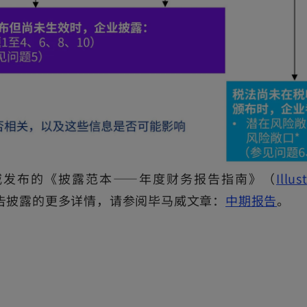
威发布的《披露范本——年度财务报告指南》（
Illus
o
告披露的更多详情，请参阅毕马威文章：
中期报告
。
p
e
n
s