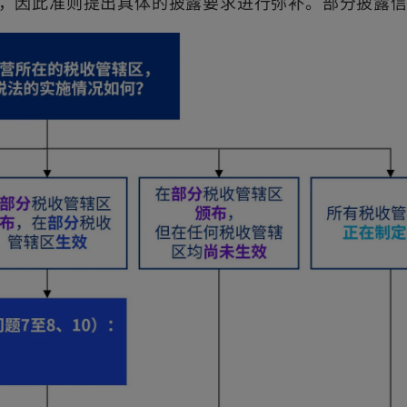
，因此准则提出具体的披露要求进行弥补。部分披露
n
n
e
e
w
w
t
t
a
a
b
b