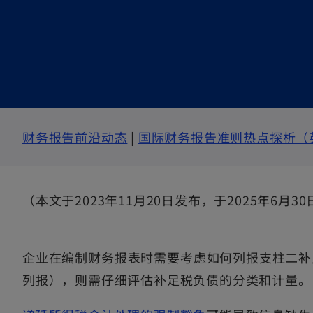
e
n
s
i
n
a
n
o
e
财务报告前沿动态
|
国际财务报告准则热点探析（
w
p
t
e
a
（本文于2023年11月20日发布，于2025年6月3
n
b
s
i
企业在编制财务报表时需要考虑如何列报支柱二补
n
列报），则需仔细评估补足税负债的分类和计量。
a