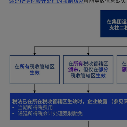
o
递延所得税会计处理的强制豁免
可能导致信息缺失
n
p
e
e
w
n
t
s
a
i
b
n
a
n
e
w
t
a
b