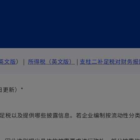
o
o
英文版
） |
所得税（英文版）
|
支柱二补足税对财务报
p
p
e
e
0日更新）*
n
n
s
s
i
i
足税以及提供哪些披露信息。若企业编制按流动性分
n
n
a
a