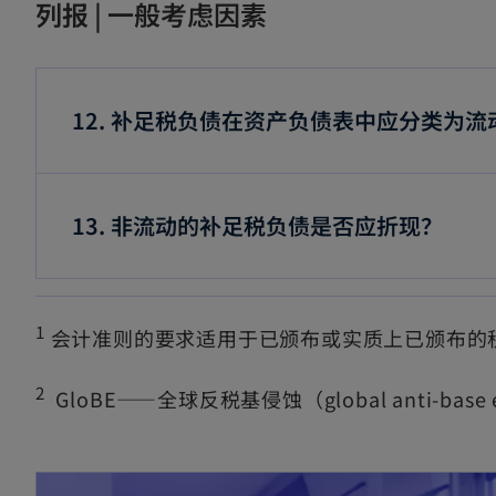
列报 | 一般考虑因素
12. 补足税负债在资产负债表中应分类为
13. 非流动的补足税负债是否应折现？
1
会计准则的要求适用于已颁布或实质上已颁布的
2
GloBE——全球反税基侵蚀（global anti-base 