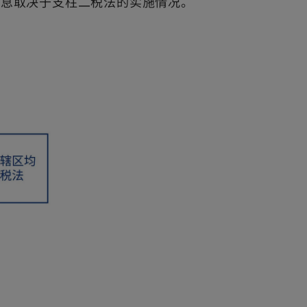
信息取决于支柱二税法的实施情况。
n
n
e
e
w
w
t
t
a
a
b
b