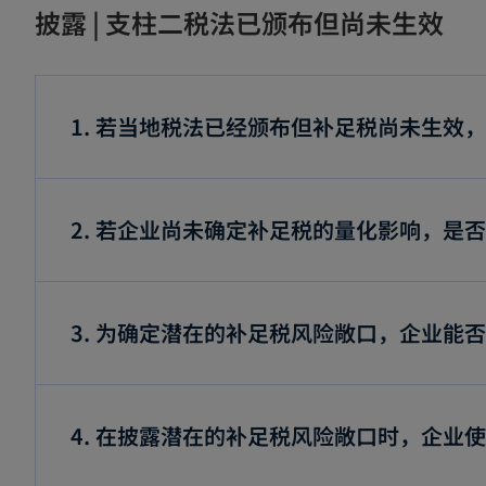
i
披露 | 支柱二税法已颁布但尚未生效
n
a
n
1. 若当地税法已经颁布但补足税尚未生效
e
w
t
2. 若企业尚未确定补足税的量化影响，是
a
b
3. 为确定潜在的补足税风险敞口，企业能
4. 在披露潜在的补足税风险敞口时，企业