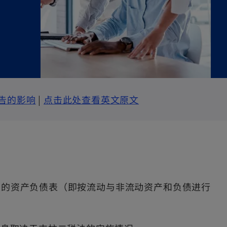
o
o
告的影响
|
点击此处查看英文原文
p
p
e
e
n
n
s
s
i
i
类的资产负债表（即按流动与非流动资产和负债进行
n
n
a
a