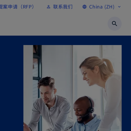
提案申请（RFP）
联系我们
China (ZH)
person_outline
language
expand_more
search