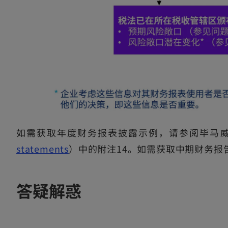
如需获取年度财务报表披露示例，请参阅毕马
o
statements
）中的附注14。如需获取中期财务报
p
e
答疑解惑
n
s