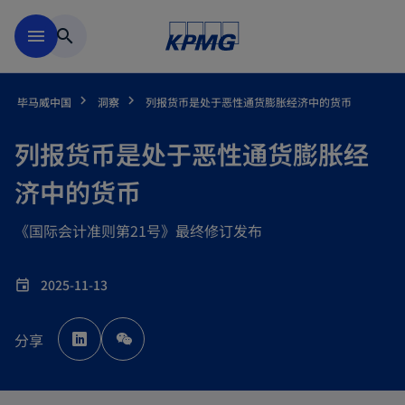
跳到主要内容
menu
search
毕马威中国
洞察
列报货币是处于恶性通货膨胀经济中的货币
列报货币是处于恶性通货膨胀经
济中的货币
《国际会计准则第21号》最终修订发布
2025-11-13
event
o
p
分享
e
n
s
i
n
a