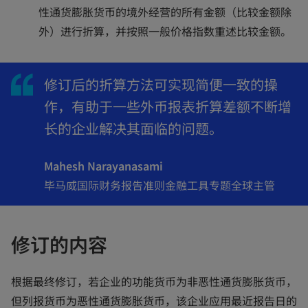
n
性通货膨胀货币的境外经营的所有金额（比较金额除
e
外）进行折算，并按照一般价格指数重述比较金额。
w
t
a
修订后的折算方法可实现简便一致的操
b
作，有助于一些外币报表折算差额不断增
长的企业解决其面临的问题。
Mahesh Narayanasami
毕马威国际财务报告准则金融工具专题全球主管
修订的内容
根据最终修订，若企业的功能货币为非恶性通货膨胀货币，
但列报货币为恶性通货膨胀货币，该企业应用最近报告日的