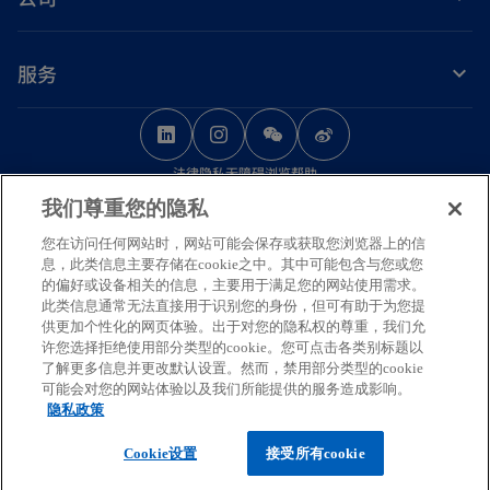
服务
o
o
o
p
p
p
法律
隐私
无障碍浏览
帮助
e
e
e
我们尊重您的隐私
n
n
n
© 2026 毕马威华振会计师事务所（特殊普通合伙） — 中国合伙制会计师事务
s
s
s
您在访问任何网站时，网站可能会保存或获取您浏览器上的信
所，毕马威企业咨询（中国）有限公司 — 中国有限责任公司，毕马威会计师事
息，此类信息主要存储在cookie之中。其中可能包含与您或您
务所 — 澳门特别行政区合伙制事务所，及毕马威会计师事务所 — 香港特别行
i
i
i
的偏好或设备相关的信息，主要用于满足您的网站使用需求。
政区合伙制事务所，均是与毕马威国际有限公司（英国私营担保有限公司）相
n
n
n
此类信息通常无法直接用于识别您的身份，但可有助于为您提
关联的独立成员所全球组织中的成员。版权所有，不得转载。
供更加个性化的网页体验。出于对您的隐私权的尊重，我们允
a
a
a
毕马威的名称和标识均为毕马威全球组织中的独立成员所经许可后使用的商
许您选择拒绝使用部分类型的cookie。您可点击各类别标题以
n
n
n
标。
了解更多信息并更改默认设置。然而，禁用部分类型的cookie
可能会对您的网站体验以及我们所能提供的服务造成影响。
如需了解更多关于毕马威国际全球组织结构的详细信息，请访问
e
e
e
隐私政策
o
https://kpmg.com/governance
。
w
w
w
o
p
京ICP备12028186号-1
Cookie设置
接受所有cookie
t
t
t
p
o
e
京公网安备11010102003233号
e
a
p
n
a
a