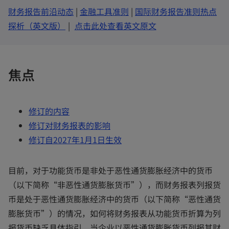
n
e
o
o
财务报告前沿动态
|
金融工具准则
|
国际财务报告准则热点
w
t
o
p
p
o
探析（英文版）
|
点击此处查看英文原文
a
b
p
e
e
p
e
n
n
e
n
s
s
n
焦点
s
i
i
s
i
n
n
i
n
a
a
n
修订的内容
a
n
n
a
修订对财务报表的影响
n
e
e
n
修订自2027年1月1日生效
e
w
w
e
w
t
t
w
目前，对于功能货币是非处于恶性通货膨胀经济中的货币
t
a
a
t
（以下简称“非恶性通货膨胀货币”），而财务报表列报货
a
b
b
a
币是处于恶性通货膨胀经济中的货币（以下简称“恶性通货
b
b
膨胀货币”）的情况，如何将财务报表从功能货币折算为列
报货币缺乏具体指引。当企业以恶性通货膨胀货币列报其财