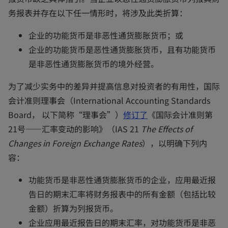
务报表并存在以下任一情形时，将涉及此类折算：
企业的功能货币是非恶性通货膨胀货币；或
企业的功能货币是恶性通货膨胀货币，且有功能货币
是非恶性通货膨胀货币的境外经营。
为了减少实务中的差异并提高信息对投资者的有用性，国际
会计准则理事会（International Accounting Standards
o
Board， 以下简称“理事会”）
修订了
《国际会计准则第
p
21号——汇率变动的影响》（IAS 21
The Effects of
e
Changes in Foreign Exchange Rates
），以明确下列内
n
容：
s
功能货币是非恶性通货膨胀货币的企业，应用最近报
i
告日的期末汇率将财务报表中的所有金额（包括比较
n
金额）折算为列报货币。
a
企业应用最近报告日的期末汇率，对功能货币是非恶