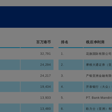
百万港币
排名
税后净利润
32,791
1.
花旗国际有限公司
24,294
2.
摩根大通证券（亚
24,217
3.
产银亚洲金融有限
19,434
4.
开泰银行（大众）
13,933
5.
PT. Bank Mandir
13,480
6.
欧力士（亚洲）有