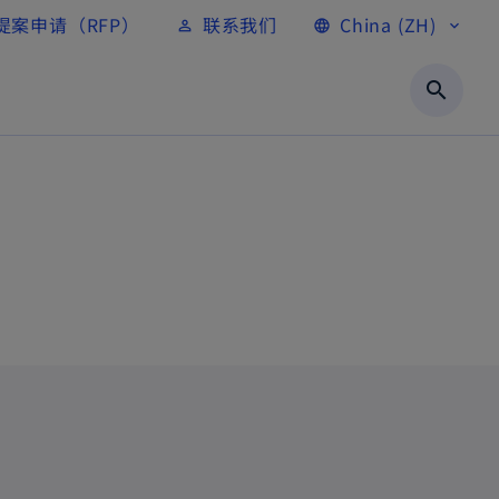
提案申请（RFP）
联系我们
China (ZH)
person_outline
language
expand_more
search