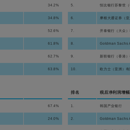
34.2%
5.
恒比银行苏黎世（
34.8%
6.
摩根大通证券（亚
52.6%
7.
开泰银行（大众）
61.8%
8.
Goldman Sachs A
62.7%
9.
新联银行（香港）
63.8%
10.
欧力士（亚洲）有
排名
税后净利润增幅
67.4%
1.
韩国产业银行
24.0%
2.
Goldman Sachs A