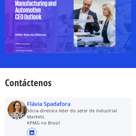
n
u
e
v
a
Contáctenos
Flávia Spadafora
Sócia-diretora líder do setor de Industrial
Markets
KPMG no Brasil
s