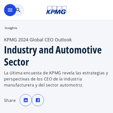
Saltar al contenido principal
menu
search
Insights
KPMG 2024 Global CEO Outlook
Industry and Automotive
Sector
La última encuesta de KPMG revela las estrategias y
perspectivas de los CEO de la industria
manufacturera y del sector automotriz.
s
s
e
e
Share
a
a
b
b
r
r
e
e