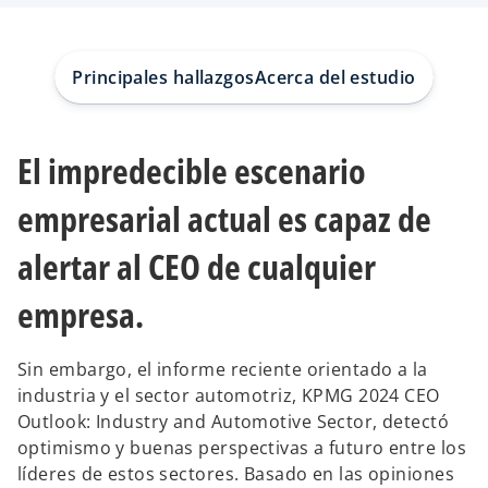
e
e
n
n
u
u
n
n
a
a
p
p
Principales hallazgos
Acerca del estudio
e
e
s
s
t
t
a
a
ñ
ñ
a
a
El impredecible escenario
n
n
u
u
e
e
v
v
empresarial actual es capaz de
a
a
alertar al CEO de cualquier
empresa.
Sin embargo, el informe reciente orientado a la
industria y el sector automotriz, KPMG 2024 CEO
Outlook: Industry and Automotive Sector, detectó
optimismo y buenas perspectivas a futuro entre los
líderes de estos sectores. Basado en las opiniones