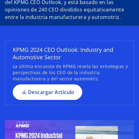
del KPMG CEO Outlook, y está basado en las
s
opiniones de 240 CEO divididos equitativamente
e
entre la industria manufacturera y automotriz.
a
b
r
e
KPMG 2024 CEO Outlook: Industry and
e
Automotive Sector
n
u
La última encuesta de KPMG revela las estrategias y
perspectivas de los CEO de la industria
n
manufacturera y del sector automotriz.
a
p
Descargar Artículo
e
s
t
a
ñ
a