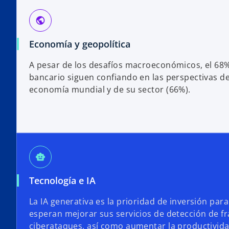
public
Economía y geopolítica
A pesar de los desafíos macroeconómicos, el 68%
bancario siguen confiando en las perspectivas de
economía mundial y de su sector (66%).
smart_toy
Tecnología e IA
La IA generativa es la prioridad de inversión par
esperan mejorar sus servicios de detección de f
ciberataques, así como aumentar la productivida