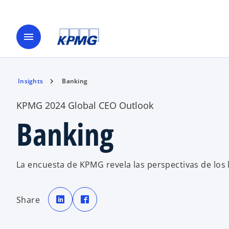
menu
Insights
Banking
KPMG 2024 Global CEO Outlook
Banking
La encuesta de KPMG revela las perspectivas de los l
s
s
e
e
Share
a
a
b
b
r
r
e
e
e
e