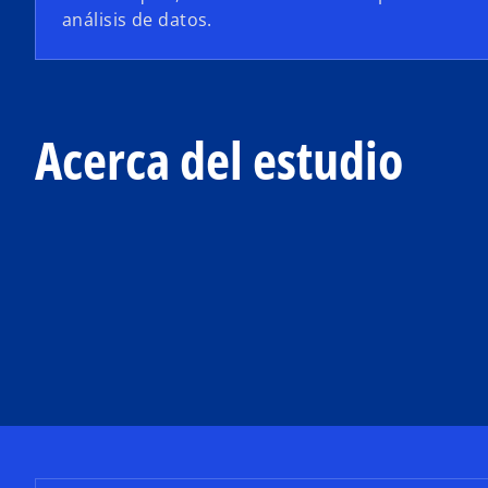
análisis de datos.
Acerca del estudio
s
e
a
b
r
e
e