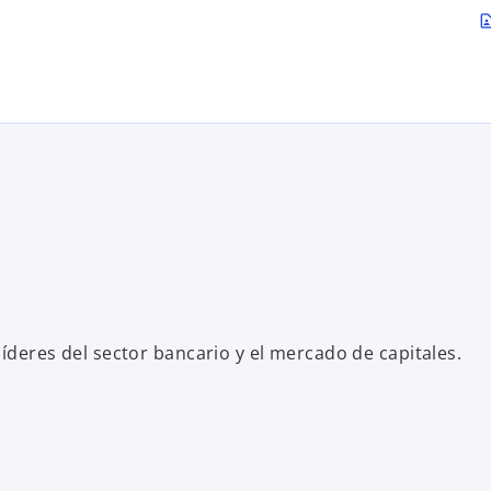
Saltar al contenido principal
contact_p
íderes del sector bancario y el mercado de capitales.