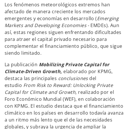
p
p
Los fenómenos meteorológicos extremos han
e
e
s
s
afectado de manera creciente los mercados
t
t
a
a
emergentes y economías en desarrollo
(
Emerging
ñ
ñ
a
a
Markets and Developing Economies
- EMDEs). Aun
n
n
u
u
así, estas regiones siguen enfrentando dificultades
e
e
v
v
para atraer el capital privado necesario para
a
a
complementar el financiamiento público, que sigue
siendo limitado.
La publicación
Mobilizing Private Capital for
Climate-Driven Growth,
elaborado por KPMG,
destaca las principales
conclusiones
del
estudio
From Risk to Reward: Unlocking Private
Capital for Climate and Growth,
realizado por el
Foro Económico Mundial (WEF), en colaboración
con KPMG. El estudio destaca que el financiamiento
climático en los países en desarrollo todavía avanza
a un ritmo más lento que el de las necesidades
globales, y subraya la urgencia de ampliar la