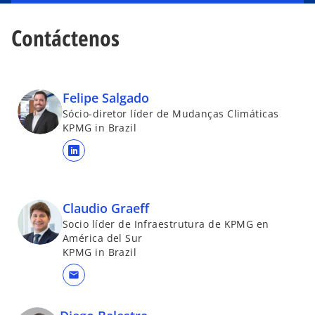
Contáctenos
Felipe Salgado
Sócio-diretor líder de Mudanças Climáticas
KPMG in Brazil
s
e
a
Claudio Graeff
b
Socio líder de Infraestrutura de KPMG en
r
América del Sur
e
KPMG in Brazil
e
n
mail
u
n