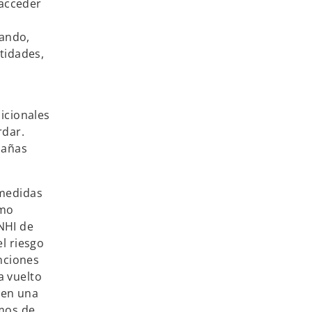
 acceder
eando,
tidades,
icionales
rdar.
pañas
 medidas
imo
 NHI de
el riesgo
nciones
a vuelto
gen una
smos de