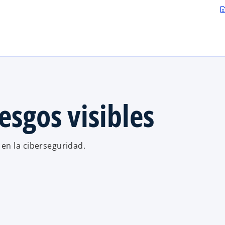
Saltar al contenido principal
contact_p
iesgos visibles
en la ciberseguridad.