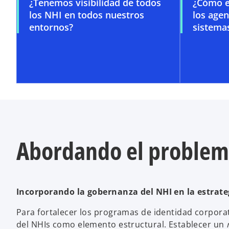
¿Tenemos visibilidad de todos
¿Cómo e
los NHI en todos nuestros
los agen
entornos?
sistemas
Abordando el proble
Incorporando la gobernanza del NHI en la estrate
Para fortalecer los programas de identidad corpora
del NHIs como elemento estructural. Establecer un