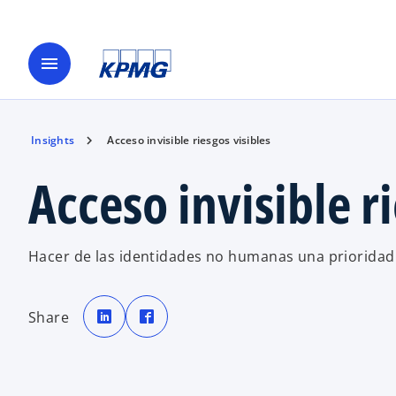
menu
Insights
Acceso invisible riesgos visibles
Acceso invisible r
Hacer de las identidades no humanas una prioridad 
s
s
e
e
Share
a
a
b
b
r
r
e
e
e
e
n
n
u
u
n
n