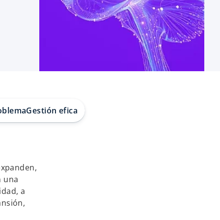
oblema
Gestión eficaz del NHI
 expanden,
n una
idad, a
ansión,