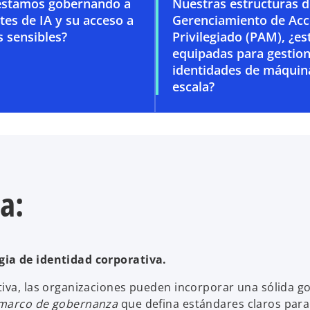
stamos gobernando a
Nuestras estructuras 
tes de IA y su acceso a
Gerenciamiento de Ac
 sensibles?
Privilegiado (PAM), ¿es
equipadas para gestio
identidades de máquin
escala?
ma:
gia de identidad corporativa.
tiva, las organizaciones pueden incorporar una sólida 
marco de gobernanza
que defina estándares claros para 