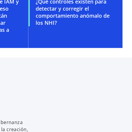
de IAM y
¿Qué controles existen para
ceso
detectar y corregir el
tán
comportamiento anómalo de
nar
los NHI?
as a
gobernanza
la creación,