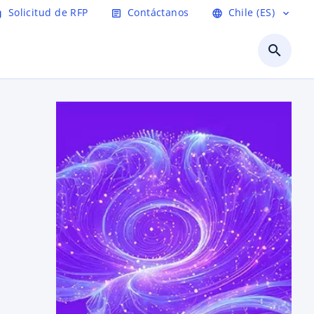
Solicitud de RFP
Contáctanos
Chile (ES)
age
article
language
expand_more
search