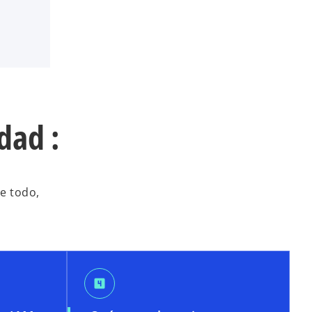
dad :
te todo,
looks_4