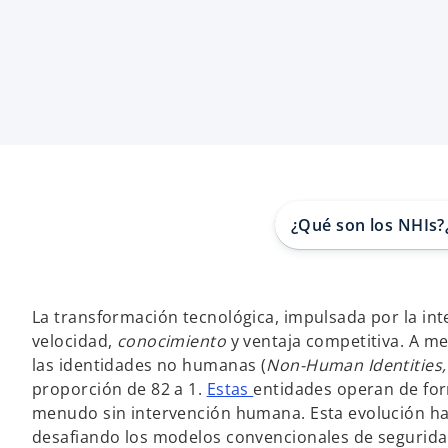
a
a
p
p
e
e
s
s
t
t
a
a
ñ
ñ
a
a
n
n
u
u
e
e
v
v
a
a
¿Qué son los NHIs?
La transformación tecnológica, impulsada por la intel
velocidad,
conocimiento
y ventaja competitiva. A me
las identidades no humanas (
Non-Human Identities
proporción de 82 a 1.
Estas
entidades operan de for
menudo sin intervención humana. Esta evolución ha 
desafiando los modelos convencionales de segurida