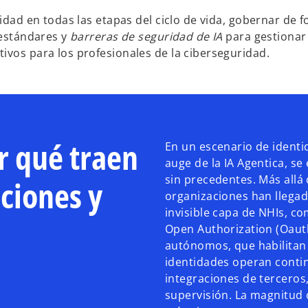
cidad en todas las etapas del ciclo de vida, gobernar de 
 estándares y
barreras de seguridad de IA
para gestionar 
ivos para los profesionales de la ciberseguridad.
r qué traen
En un escenario de identi
auge de la IA Agentica, se
sin precedentes. Más allá
ciones y
organizaciones han llega
invisible capa de NHIs, co
Open Authorization (Oauth
autónomos, que habilitan s
identidades operan contin
integraciones de terceros
supervisión. La magnitud d