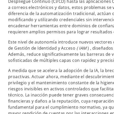
Despliegue Continuo (CI/CD) hasta las aplicaciones
a correos electrónicos y datos, estos problemas se 
diferencia de la automatización tradicional, actúa
modificando y utilizando credenciales sin interven
encadenar herramientas entre dominios de confianz
requieren amplios permisos para lograr resultados 
Este nivel de autonomía introduce nuevos vectores
de Gestión de Identidad y Acceso
( IAM
) , diseñado
Además, reduce significativamente las barreras de 
sofisticadas de múltiples capas con rapidez y precis
A medida que se acelera la adopción de la IA, la bre
proactivas. Actuar ahora, mediante el descubrimient
privilegio y el mantenimiento constante de la higie
riesgos invisibles en activos controlados que facilit
técnico. La inacción puede tener graves consecuenc
financieras y daños a la reputación, cuya reparación
fundamental para el cumplimiento normativo, ya que
mayor rendición de cuentas por las interacciones e