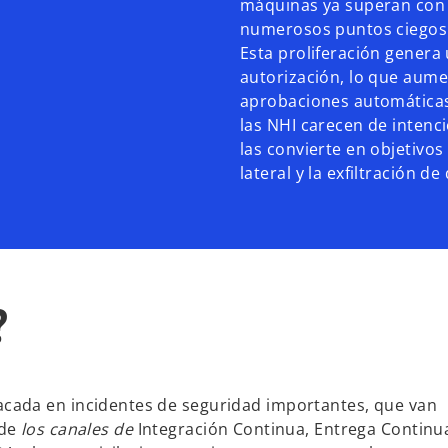
máquinas ya superan con 
numerosos puntos ciegos y
Esta proliferación genera 
autorización, lo que aume
aprobaciones automáticas 
las NHI carecen de intenci
las convierte en objetivos
lateral y la exfiltración de
?
cada en incidentes de seguridad importantes, que van
de
los canales de
Integración Continua, Entrega Continu