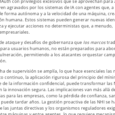
 OAuth con privilegios excesivos que se aprovechan para
ven agravados por los sistemas de IA con agentes que, a
n de forma autónoma y a la velocidad de una máquina, cr
ción humana. Estos sistemas pueden generar nuevas iden
a y ejecutar acciones no deterministas que, a menudo,
empresariales.
 de ataque y desafíos de gobernanza que
los marcos
trad
s para usuarios humanos, no están preparados para abo
vulneración, permitiendo a los atacantes orquestar cam
ión.
cha de supervisión se amplía, lo que hace esenciales las
o continuo, la aplicación rigurosa del principio del mín
ne de la información confidencial, puede transformar las
an la innovación segura. Las implicaciones van más allá d
ias para las empresas, como la pérdida de confianza, sa
 puede tardar años. La gestión proactiva de las NHI se h
 las juntas directivas y los organismos reguladores exi
ntre máquinas y entre agentes, lo que requiere mecani