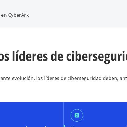
 en CyberArk
os líderes de ciberseguri
stante evolución, los líderes de ciberseguridad deben, an
looks_3