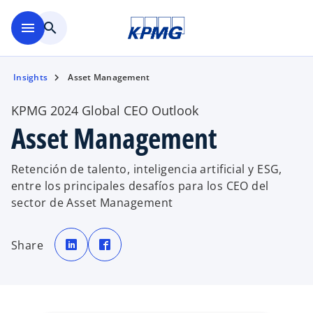
Saltar al contenido principal
menu
search
Insights
Asset Management
KPMG 2024 Global CEO Outlook
Asset Management
Retención de talento, inteligencia artificial y ESG,
entre los principales desafíos para los CEO del
sector de Asset Management
s
s
e
e
Share
a
a
b
b
r
r
e
e
e
e
n
n
u
u
n
n