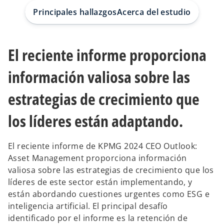
a
a
p
p
Principales hallazgos
Acerca del estudio
e
e
s
s
t
t
a
a
ñ
ñ
a
a
El reciente informe proporciona
n
n
u
u
e
e
v
v
información valiosa sobre las
a
a
estrategias de crecimiento que
los líderes están adaptando.
El reciente informe de KPMG 2024 CEO Outlook:
Asset Management proporciona información
valiosa sobre las estrategias de crecimiento que los
líderes de este sector están implementando, y
están abordando cuestiones urgentes como ESG e
inteligencia artificial. El principal desafío
identificado por el informe es la retención de