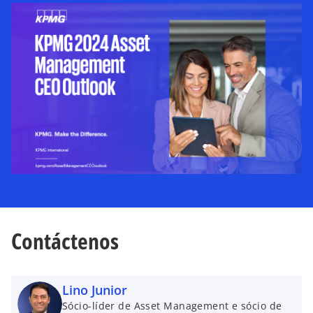
ñ
a
n
u
e
v
a
Contáctenos
Lino Junior
Sócio-líder de Asset Management e sócio de