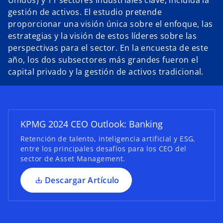
Unidos) y 11 sectores industriales clave, incluida la
gestión de activos. El estudio pretende
proporcionar una visión única sobre el enfoque, las
estrategias y la visión de estos líderes sobre las
s
perspectivas para el sector. En la encuesta de este
e
año, los dos subsectores más grandes fueron el
a
capital privado y la gestión de activos tradicional.
b
r
e
e
KPMG 2024 CEO Outlook: Banking
n
u
Retención de talento, inteligencia artificial y ESG,
entre los principales desafíos para los CEO del
n
sector de Asset Management.
a
p
Descargar Artículo
e
s
t
a