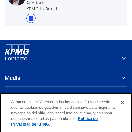
Auditoria
KPMG in Brazil
s
e
a
b
r
e
Contacto
e
n
Media
u
n
a
Firma
p
Al hacer clic en “Aceptar todas las cookies”, usted acepta
e
que las cookies se guarden en su dispositivo para mejorar la
s
s
s
s
navegación del sitio, analizar el uso del mismo, y colaborar
e
e
e
con nuestros estudios para marketing.
Política de
t
Legal
Política de Privacidad
a
Accesibilidad
a
a
Ayuda
Glosario
Privacidad de KPMG.
a
b
b
b