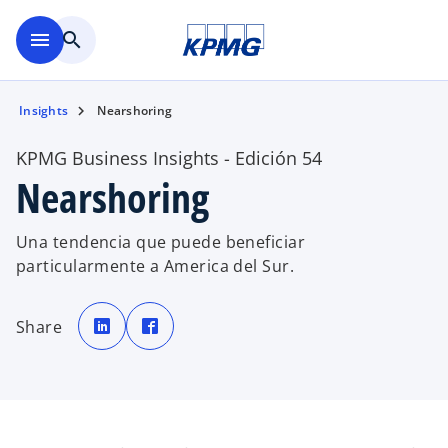
Saltar al contenido principal
menu
search
Insights
Nearshoring
KPMG Business Insights - Edición 54
Nearshoring
Una tendencia que puede beneficiar
particularmente a America del Sur.
s
s
e
e
Share
a
a
b
b
r
r
e
e
e
e
n
n
u
u
n
n
a
a
p
p