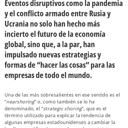
Eventos disruptivos como la pandemia
e
e
s
s
t
t
y el conflicto armado entre Rusia y
a
a
ñ
ñ
a
a
Ucrania no solo han hecho más
n
n
u
u
e
e
incierto el futuro de la economía
v
v
a
a
global, sino que, a la par, han
impulsado nuevas estrategias y
formas de “hacer las cosas” para las
empresas de todo el mundo.
Una de las más sobresalientes en ese sentido es el
“
nearshoring
” o, como también se lo ha
denominado, el “
strategic shoring
”, que es el
término utilizado para explicar la tendencia de
algunas empresas estadounidenses a cambiar la