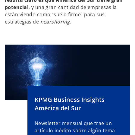
resulta claro es que América del Sur tiene gran
potencial
, y una gran cantidad de empresas la
están viendo como “suelo firme” para sus
estrategias de
nearshoring
.
KPMG Business Insights
América del Sur
Newsletter mensual que trae un
artículo inédito sobre algún tema