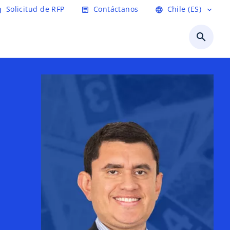
Solicitud de RFP
Contáctanos
Chile (ES)
age
article
language
expand_more
search