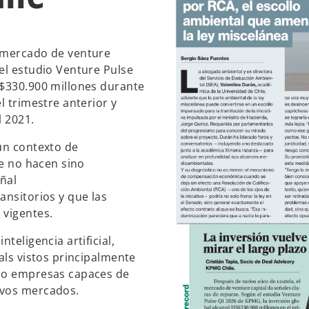
l mercado de venture
el estudio Venture Pulse
S$330.900 millones durante
l trimestre anterior y
l 2021.
un contexto de
ue no hacen sino
eñal
ansitorios y que las
 vigentes.
teligencia artificial,
als vistos principalmente
ndo empresas capaces de
evos mercados.