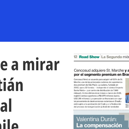
e a mirar
tián
al
ile