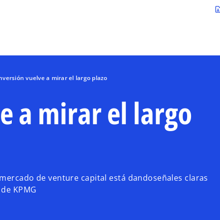
Saltar al contenido principal
contact_p
nversión vuelve a mirar el largo plazo
e a mirar el largo
 mercado de venture capital está dandoseñales claras
6 de KPMG