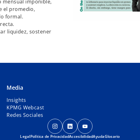
mo mensual imponible,
e el promedio,
o formal.
rrecta.
ar liquidez, sostener
Media
Insights
KPMG Webcast
Redes Sociales
s
s
s
e
e
e
Legal
Política de Privacidad
a
Accesibilidad
a
a
Ayuda
Glosario