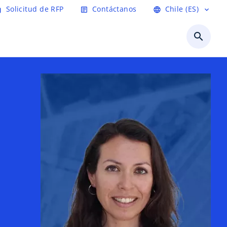
Solicitud de RFP
Contáctanos
Chile (ES)
age
article
language
expand_more
search