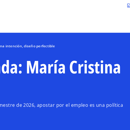
Saltar al contenido principal
contact_p
na intención, diseño perfectible
da: María Cristina
mestre de 2026, apostar por el empleo es una política