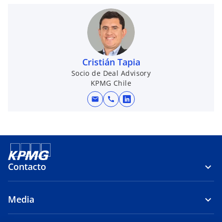
Cristián Tapia
Socio de Deal Advisory
KPMG Chile
mail
call
s
e
a
b
r
e
Contacto
e
n
Media
u
n