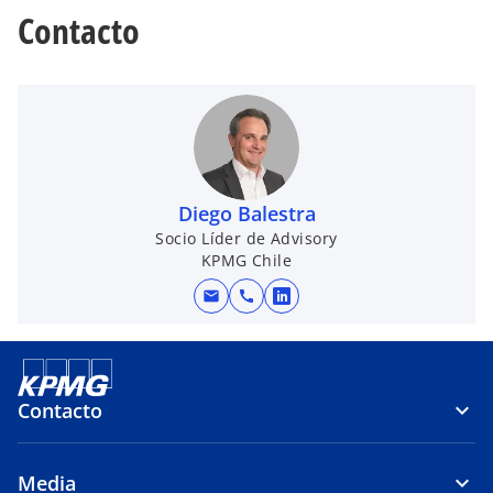
Contacto
Diego Balestra
Socio Líder de Advisory
KPMG Chile
mail
call
s
e
a
b
Contacto
r
e
e
Media
n