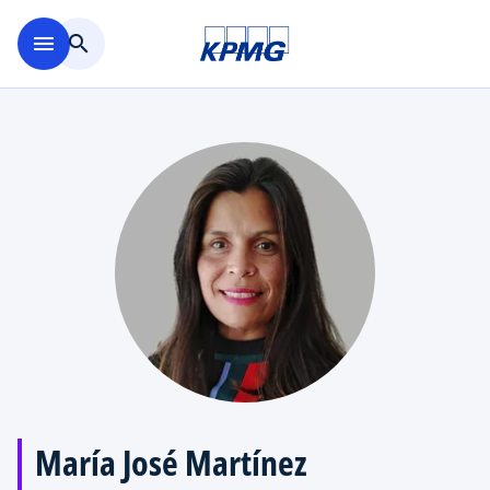
Saltar al contenido principal
menu
search
María José Martínez