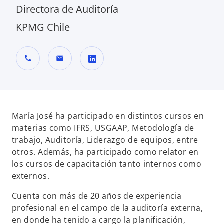
Directora de Auditoría
KPMG Chile
call
mail
s
e
a
b
María José ha participado en distintos cursos en
r
materias como IFRS, USGAAP, Metodología de
e
trabajo, Auditoría, Liderazgo de equipos, entre
e
otros. Además, ha participado como relator en
n
los cursos de capacitación tanto internos como
u
externos.
n
Cuenta con más de 20 años de experiencia
a
profesional en el campo de la auditoría externa,
p
en donde ha tenido a cargo la planificación,
e