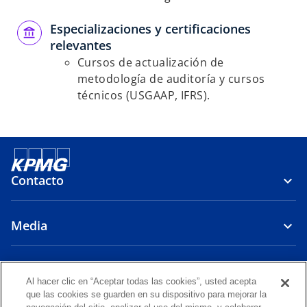
Especializaciones y certificaciones
relevantes
Cursos de actualización de
metodología de auditoría y cursos
técnicos (USGAAP, IFRS).
Contacto
Media
Firma
Al hacer clic en “Aceptar todas las cookies”, usted acepta
que las cookies se guarden en su dispositivo para mejorar la
s
s
s