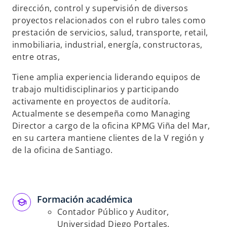
dirección, control y supervisión de diversos
s
proyectos relacionados con el rubro tales como
t
prestación de servicios, salud, transporte, retail,
a
inmobiliaria, industrial, energía, constructoras,
ñ
entre otras,
a
n
Tiene amplia experiencia liderando equipos de
u
trabajo multidisciplinarios y participando
e
activamente en proyectos de auditoría.
v
Actualmente se desempeña como Managing
a
Director a cargo de la oficina KPMG Viña del Mar,
en su cartera mantiene clientes de la V región y
de la oficina de Santiago.
Formación académica
Contador Público y Auditor,
Universidad Diego Portales.