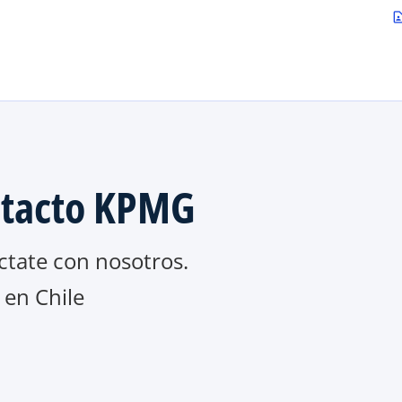
Saltar al contenido principal
contact_p
tacto KPMG
ctate con nosotros.
en Chile