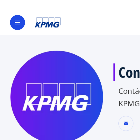
menu
Con
Contá
KPMG 
mail