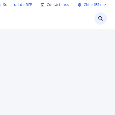
Solicitud de RFP
Contáctanos
Chile (ES)
age
article
language
expand_more
search