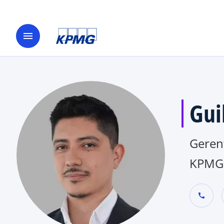
menu
Gui
Geren
KPMG 
call