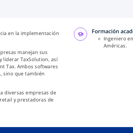
e
a
b
r
Formación acad
e
cia en la implementación
e
Ingeniero en
n
Américas.
mpresas manejan sus
u
 liderar TaxSolution, así
n
ant Tax. Ambos softwares
a
s, sino que también
p
e
s
s a diversas empresas de
t
retail y prestadoras de
a
ñ
a
n
u