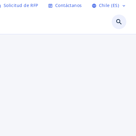
Solicitud de RFP
Contáctanos
Chile (ES)
age
article
language
expand_more
search