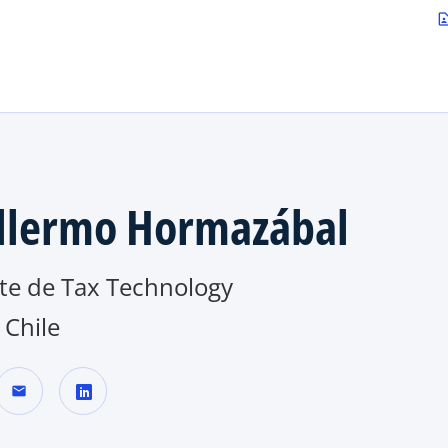
Saltar al contenido principal
contact_p
llermo Hormazábal
te de Tax Technology
Chile
mail
s