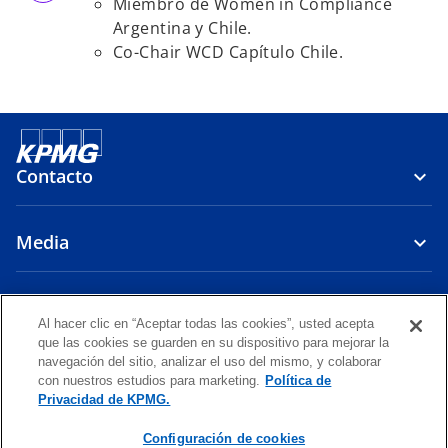
Miembro de Women in Compliance
Argentina y Chile.
Co-Chair WCD Capítulo Chile.
Contacto
Media
Firma
Al hacer clic en “Aceptar todas las cookies”, usted acepta
que las cookies se guarden en su dispositivo para mejorar la
s
s
s
navegación del sitio, analizar el uso del mismo, y colaborar
e
e
e
con nuestros estudios para marketing.
Política de
Legal
Política de Privacidad
a
Accesibilidad
a
a
Ayuda
Glosario
Privacidad de KPMG.
b
b
b
© 2026 KPMG Auditores Consultores Limitada, una sociedad chilena
Configuración de cookies
r
r
r