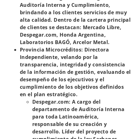
Auditoría Interna y Cumplimiento,
s
brindando a los clientes servicios de muy
t
alta calidad. Dentro de la cartera principal
a
de clientes se destacan: Mercado Libre,
ñ
Despegar.com, Honda Argentina,
a
Laboratorios BAGÓ, Arcelor Metal.
n
Provincia Microcréditos: Directora
u
Independiente, velando por la
e
transparencia, integridad y consistencia
v
de la información de gestión, evaluando el
a
desempeño de los ejecutivos y el
cumplimiento de los objetivos definidos
en el plan estratégico.
Despegar.com: A cargo del
departamento de Auditoría Interna
para toda Latinoamérica,
responsable de su creación y
desarrollo. Líder del proyecto de