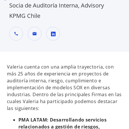
Socia de Auditoría Interna, Advisory
KPMG Chile
call
mail
s
e
a
b
Valeria cuenta con una amplia trayectoria, con
r
más 25 años de experiencia en proyectos de
e
auditoría interna, riesgo, cumplimiento e
e
implementación de modelos SOX en diversas
n
industrias. Dentro de las principales Firmas en las
u
cuales Valeria ha participado podemos destacar
n
las siguientes:
a
PMA LATAM: Desarrollando servicios
p
relacionados a gestión de riesgos,
e