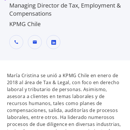
Managing Director de Tax, Employment &
Compensations
KPMG Chile
call
mail
s
e
a
b
María Cristina se unió a KPMG Chile en enero de
r
2018 al área de Tax & Legal, con foco en derecho
e
laboral y tributario de personas. Asimismo,
e
asesora a clientes en temas laborales y de
n
recursos humanos, tales como planes de
u
compensaciones, salida, auditorías de procesos
n
laborales, entre otros. Ha liderado numerosos
a
procesos de due diligence en diversas industrias,