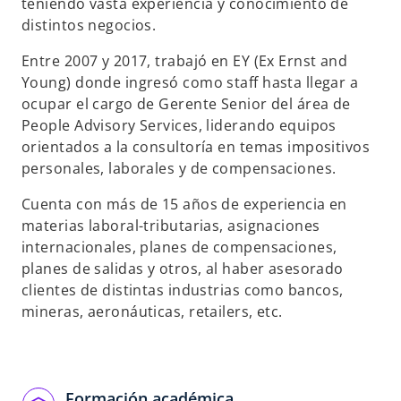
p
teniendo vasta experiencia y conocimiento de
e
distintos negocios.
s
Entre 2007 y 2017, trabajó en EY (Ex Ernst and
t
Young) donde ingresó como staff hasta llegar a
a
ocupar el cargo de Gerente Senior del área de
ñ
People Advisory Services, liderando equipos
a
orientados a la consultoría en temas impositivos
n
personales, laborales y de compensaciones.
u
e
Cuenta con más de 15 años de experiencia en
v
materias laboral-tributarias, asignaciones
a
internacionales, planes de compensaciones,
planes de salidas y otros, al haber asesorado
clientes de distintas industrias como bancos,
mineras, aeronáuticas, retailers, etc.
Formación académica