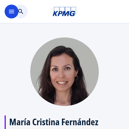
Saltar al contenido principal
menu
search
María Cristina Fernández