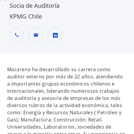
Socia de Auditoría
KPMG Chile
call
mail
s
e
a
b
Macarena ha desarrollado su carrera como
r
auditor externo por más de 22 años, atendiendo
e
a importantes grupos económicos chilenos e
e
internacionales, liderando numerosos trabajos
n
de auditoría y asesoría de empresas de los más
u
diversos rubros de la actividad económica, tales
n
como: Energía y Recursos Naturales ( Petróleo y
a
Gas); Manufactura; Construcción; Retail.
p
Universidades, Laboratorios, sociedades de
e