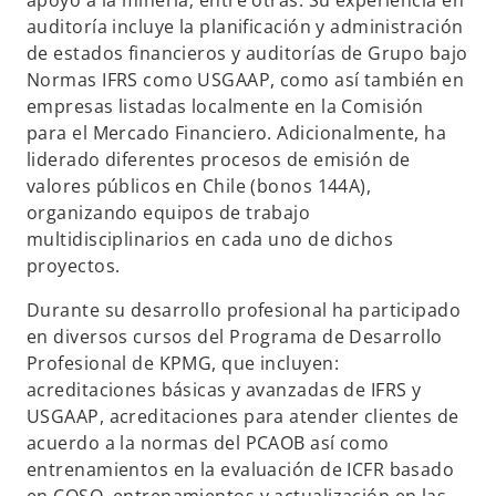
apoyo a la minería; entre otras. Su experiencia en
s
auditoría incluye la planificación y administración
t
de estados financieros y auditorías de Grupo bajo
a
Normas IFRS como USGAAP, como así también en
ñ
empresas listadas localmente en la Comisión
a
para el Mercado Financiero. Adicionalmente, ha
n
liderado diferentes procesos de emisión de
u
valores públicos en Chile (bonos 144A),
e
organizando equipos de trabajo
v
multidisciplinarios en cada uno de dichos
a
proyectos.
Durante su desarrollo profesional ha participado
en diversos cursos del Programa de Desarrollo
Profesional de KPMG, que incluyen:
acreditaciones básicas y avanzadas de IFRS y
USGAAP, acreditaciones para atender clientes de
acuerdo a la normas del PCAOB así como
entrenamientos en la evaluación de ICFR basado