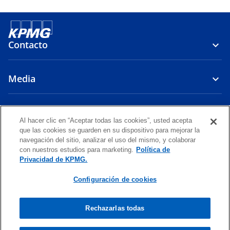
Contacto
Media
Firma
Al hacer clic en “Aceptar todas las cookies”, usted acepta
que las cookies se guarden en su dispositivo para mejorar la
s
s
s
navegación del sitio, analizar el uso del mismo, y colaborar
e
e
e
con nuestros estudios para marketing.
Política de
Legal
Política de Privacidad
a
Accesibilidad
a
a
Ayuda
Glosario
Privacidad de KPMG.
b
b
b
© 2026 KPMG Auditores Consultores Limitada, una sociedad chilena
Configuración de cookies
r
r
r
de responsabilidad limitada, y KPMG Servicios Chile SpA, una sociedad
e
e
e
chilena por acciones, ambas firmas miembro de la organización global
de firmas miembro de KPMG afiliadas a KPMG International Limited,
e
e
e
Rechazarlas todas
una compañía privada inglesa limitada por garantía (company limited
n
n
n
by guaranty). Todos los derechos reservados.