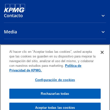
Contacto
Media
Firma
Al hacer clic en “Aceptar todas las cookies”, usted acepta
que las cookies se guarden en su dispositivo para mejorar la
s
s
s
navegación del sitio, analizar el uso del mismo, y colaborar
e
e
e
con nuestros estudios para marketing.
Política de
Legal
Política de Privacidad
a
Accesibilidad
a
a
Ayuda
Glosario
Privacidad de KPMG.
b
b
b
© 2026 KPMG Auditores Consultores Limitada, una sociedad chilena
Configuración de cookies
r
r
r
de responsabilidad limitada, y KPMG Servicios Chile SpA, una sociedad
e
e
e
chilena por acciones, ambas firmas miembro de la organización global
de firmas miembro de KPMG afiliadas a KPMG International Limited,
e
e
e
Rechazarlas todas
una compañía privada inglesa limitada por garantía (company limited
n
n
n
by guaranty). Todos los derechos reservados.
u
u
u
Para obtener más detalles sobre la estructura de la organización
Aceptar todas las cookies