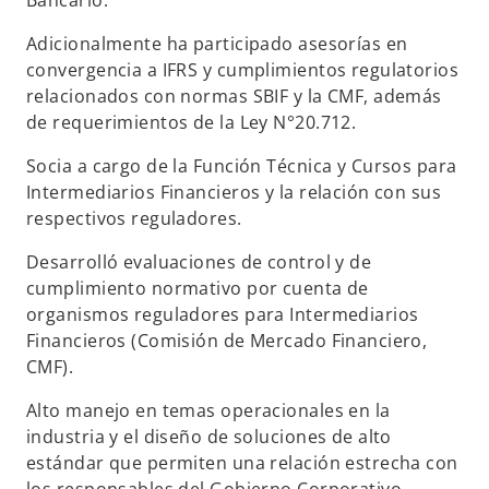
Bancario.
s
Adicionalmente ha participado asesorías en
t
convergencia a IFRS y cumplimientos regulatorios
a
relacionados con normas SBIF y la CMF, además
ñ
de requerimientos de la Ley N°20.712.
a
n
Socia a cargo de la Función Técnica y Cursos para
u
Intermediarios Financieros y la relación con sus
e
respectivos reguladores.
v
a
Desarrolló evaluaciones de control y de
cumplimiento normativo por cuenta de
organismos reguladores para Intermediarios
Financieros (Comisión de Mercado Financiero,
CMF).
Alto manejo en temas operacionales en la
industria y el diseño de soluciones de alto
estándar que permiten una relación estrecha con