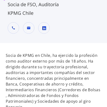
Socia de FSO, Auditoría
KPMG Chile
call
mail
s
e
a
b
Socia de KPMG en Chile, ha ejercido la profesión
r
como auditor externo por más de 18 años. Ha
e
dirigido durante su trayectoria profesional,
e
auditorias a importantes compañías del sector
n
financiero, concentradas principalmente en
u
Banca, Cooperativas de ahorro y crédito,
n
Intermediarios Financieros (Corredores de Bolsas
a
, Administradoras de Fondos y Fondos
p
Patrimoniales) y Sociedades de apoyo al giro
e