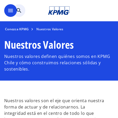
Saltar al contenido principal
menu
search
Conozca KPMG
Nuestros Valores
Nuestros Valores
Nuestros valores definen quiénes somos en KPMG
Chile y cómo construimos relaciones sólidas y
sostenibles.
Nuestros valores son el eje que orienta nuestra
forma de actuar y de relacionarnos. La
integridad está en el centro de todo lo que