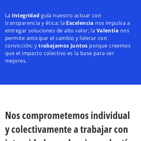
La
Integridad
guía nuestro actuar con
transparencia y ética; la
Excelencia
nos impulsa a
entregar soluciones de alto valor; la
Valentía
nos
permite anticipar el cambio y liderar con
convicción; y
trabajamos Juntos
porque creemos
que el impacto colectivo es la base para ser
mejores.
Nos comprometemos individual
y colectivamente a trabajar con