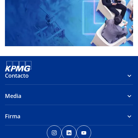
Contacto
Media
Firma
s
s
s
e
e
e