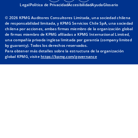
Legal
Política de Privacidad
a
Accesibilidad
a
a
Ayuda
Glosario
b
b
b
© 2026 KPMG Auditores Consultores Limitada, una sociedad chilena
r
r
r
de responsabilidad limitada, y KPMG Servicios Chile SpA, una sociedad
e
e
e
chilena por acciones, ambas firmas miembro de la organización global
de firmas miembro de KPMG afiliadas a KPMG International Limited,
e
e
e
una compañía privada inglesa limitada por garantía (company limited
n
n
n
by guaranty). Todos los derechos reservados.
u
u
u
Para obtener más detalles sobre la estructura de la organización
global KPMG, visite
https://kpmg.com/governance
n
n
n
a
a
a
p
p
p
e
e
e
s
s
s
t
t
t
a
a
a
ñ
ñ
ñ
a
a
a
n
n
n
u
u
u