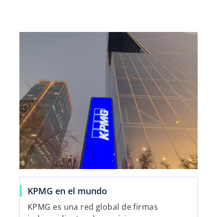
s
KPMG en el mundo
e
KPMG es una red global de firmas
a