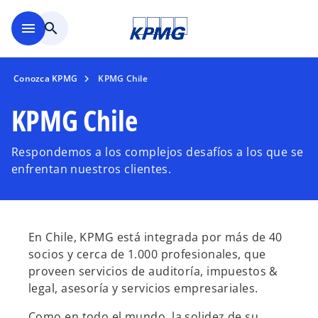
Saltar al contenido principal
menu
search
Conozca KPMG
KPMG Chile
KPMG Chile
Respondemos a los complejos desafíos a los que se
enfrentan nuestros clientes.
En Chile, KPMG está integrada por más de 40
socios y cerca de 1.000 profesionales, que
proveen servicios de auditoría, impuestos &
legal, asesoría y servicios empresariales.
Como en todo el mundo, la solidez de su