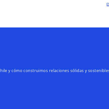
Saltar al contenido principal
contact_p
le y cómo construimos relaciones sólidas y sostenible