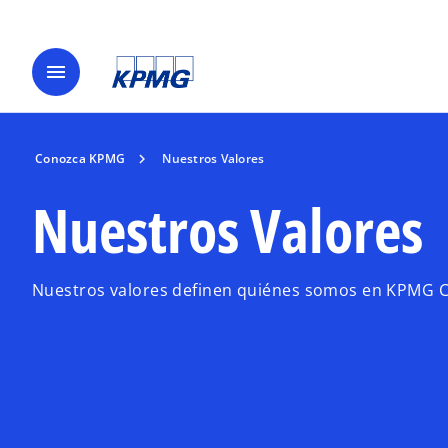
menu
Conozca KPMG
Nuestros Valores
Nuestros Valores
Nuestros valores definen quiénes somos en KPMG Chi