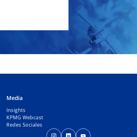
Media
Insights
KPMG Webcast
Redes Sociales
s
s
s