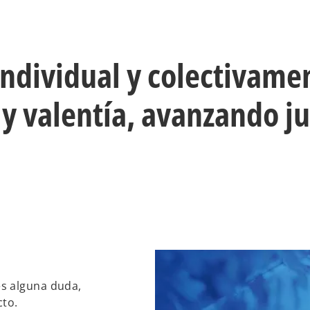
ividual y colectivamen
 y valentía, avanzando j
es alguna duda,
cto.