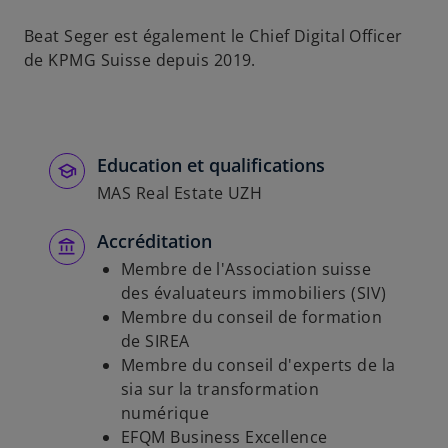
u
n
Beat Seger est également le Chief Digital Officer
n
de KPMG Suisse depuis 2019.
o
u
v
e
Education et qualifications
l
MAS Real Estate UZH
o
n
Accréditation
g
l
Membre de l'Association suisse
e
des évaluateurs immobiliers (SIV)
t
Membre du conseil de formation
de SIREA
Membre du conseil d'experts de la
sia sur la transformation
numérique
EFQM Business Excellence