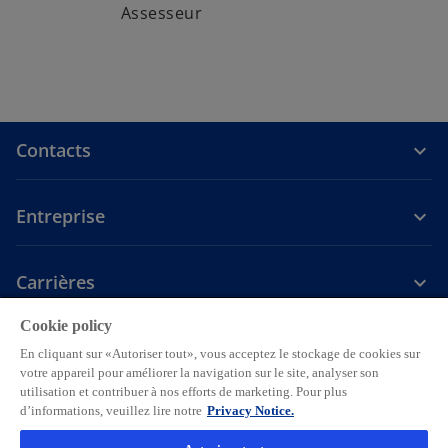
Assesseur
Contacts
Entreprise
Carrières
s
s
s
s
s
Cookie policy
’
’
’
’
’
En cliquant sur «Autoriser tout», vous acceptez le stockage de cookies sur
Avis jurisdique
o
Confidentialité
o
o
Accessibilité
o
Aide
o
votre appareil pour améliorer la navigation sur le site, analyser son
Paramètres des cookies
utilisation et contribuer à nos efforts de marketing. Pour plus
u
u
u
u
u
d’informations, veuillez lire notre
Privacy Notice.
v
v
v
v
v
© 2026 KPMG SA, société anonyme suisse, est une société du groupe
r
r
r
r
r
KPMG Holding LLP, KPMG Holding LLP est membre de l’organisation