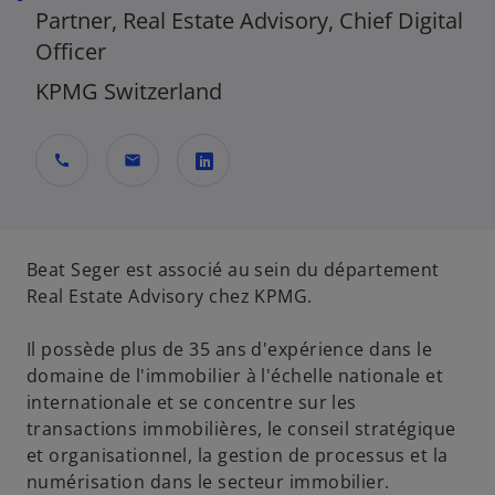
Partner, Real Estate Advisory, Chief Digital
Officer
KPMG Switzerland
call
mail
s
’
o
Beat Seger est associé au sein du département
u
Real Estate Advisory chez KPMG.
v
r
Il possède plus de 35 ans d'expérience dans le
e
domaine de l'immobilier à l'échelle nationale et
d
internationale et se concentre sur les
a
transactions immobilières, le conseil stratégique
n
et organisationnel, la gestion de processus et la
s
numérisation dans le secteur immobilier.