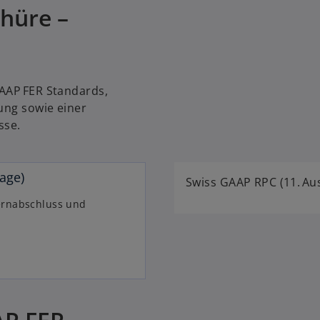
e
hüre –
u
e
n
R
GAAP FER Standards,
e
nung sowie einer
g
sse.
i
s
t
age)
e
Swiss GAAP RPC (11. Au
r
zernabschluss und
k
a
r
t
e
g
e