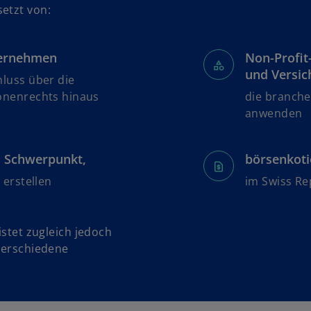
etzt von:
ternehmen
Non-Profit
und Versic
luss über die
onenrechts hinaus
die branch
anwenden
m Schwerpunkt,
börsenkoti
 erstellen
im Swiss Re
istet zugleich jedoch
 verschiedene