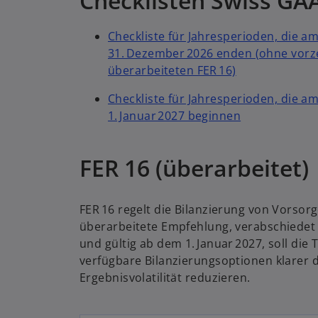
Checklisten Swiss GA
r
k
Checkliste für Jahresperioden, die 
a
31. Dezember 2026 enden (ohne vorz
r
überarbeiteten FER 16)
t
e
Checkliste für Jahresperioden, die 
g
1. Januar 2027 beginnen
e
w
ö
ir
ff
FER 16 (überarbeitet)
d
n
i
e
n
t
FER 16 regelt die Bilanzierung von Vorsor
e
überarbeitete Empfehlung, verabschiedet
i
und gültig ab dem 1. Januar 2027, soll di
n
verfügbare Bilanzierungsoptionen klarer d
e
Ergebnisvolatilität reduzieren.
r
n