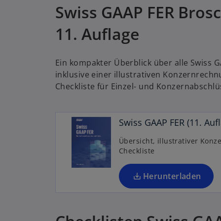
Swiss GAAP FER Brosc
i
n
11. Auflage
e
i
n
Ein kompakter Überblick über alle Swiss 
e
inklusive einer illustrativen Konzernrech
r
Checkliste für Einzel- und Konzernabschlü
n
e
u
Swiss GAAP FER (11. Aufl
e
n
Übersicht, illustrativer Kon
Checkliste
R
e
g
Herunterladen
is
t
e