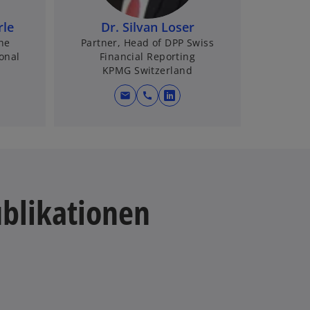
rle
Dr. Silvan Loser
he
Partner, Head of DPP Swiss
onal
Financial Reporting
KPMG Switzerland
mail
call
w
i
r
d
i
n
ublikationen
e
i
n
e
r
n
e