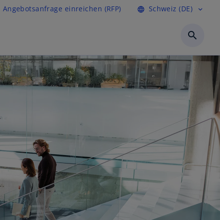
Angebotsanfrage einreichen (RFP)
Schweiz (DE)
language
expand_more
search