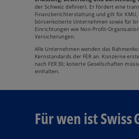
ff
der Schweiz definiert. Er fördert eine tra
n
Finanzberichterstattung und gilt für KMU,
e
börsenkotierte Unternehmen sowie für br
t
Einrichtungen wie Non-Profit-Organisati
Versicherungen.
Alle Unternehmen wenden das Rahmenkon
Kernstandards der FER an. Konzerne erste
nach FER 30; kotierte Gesellschaften müss
einhalten.
Für wen ist Swiss