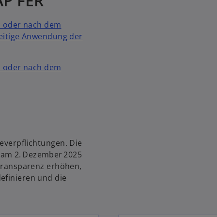
AP FER
ö
f
am oder nach dem
f
eitige Anwendung der
n
e
t
am oder nach dem
geverpflichtungen. Die
 am 2. Dezember 2025
e Transparenz erhöhen,
efinieren und die