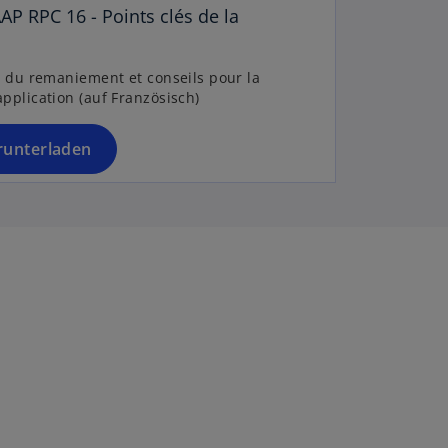
e
AP RPC 16 - Points clés de la
u
e
n
s du remaniement et conseils pour la
pplication (auf Französisch)
R
e
g
runterladen
is
t
e
r
k
a
r
t
e
g
e
ö