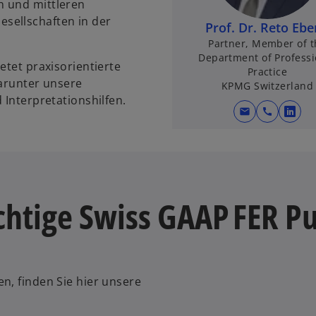
n und mittleren
sellschaften in der
Prof. Dr. Reto Ebe
Partner, Member of t
Department of Professi
etet praxisorientierte
Practice
darunter unsere
KPMG Switzerland
 Interpretationshilfen.
mail
call
w
i
r
d
i
ichtige Swiss GAAP FER P
n
e
i
n
e
n, finden Sie hier unsere
r
n