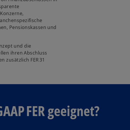
nsparente
 Konzerne,
anchenspezifische
onen, Pensionskassen und
zept und die
llen ihren Abschluss
en zusätzlich FER 31
 GAAP FER geeignet?