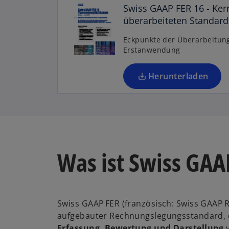
e
Swiss GAAP FER 16 - Ke
u
überarbeiteten Standard
e
n
Eckpunkte der Überarbeitun
Erstanwendung
R
e
g
Herunterladen
is
t
e
r
k
a
Was ist Swiss GAA
r
t
e
g
Swiss GAAP FER (französisch: Swiss GAAP R
e
aufgebauter Rechnungslegungsstandard, 
ö
Erfassung, Bewertung und Darstellung
v