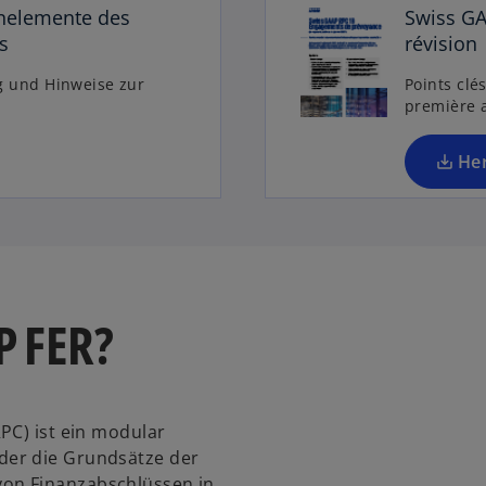
rnelemente des
Swiss GA
s
révision
g und Hinweise zur
Points clé
première a
He
P FER?
PC) ist ein modular
der die Grundsätze der
on Finanzabschlüssen in