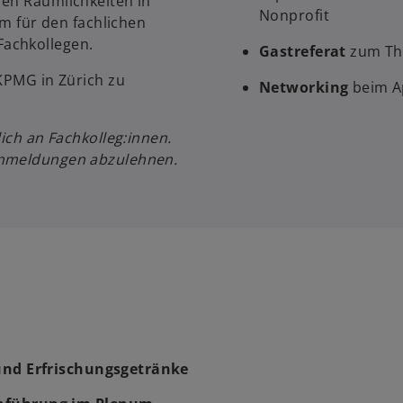
ren Räumlichkeiten in
Nonprofit
rm für den fachlichen
Fachkollegen.
Gastreferat
zum The
 KPMG in Zürich zu
Networking
beim A
lich an Fachkolleg:innen.
Anmeldungen abzulehnen.
 und Erfrischungsgetränke