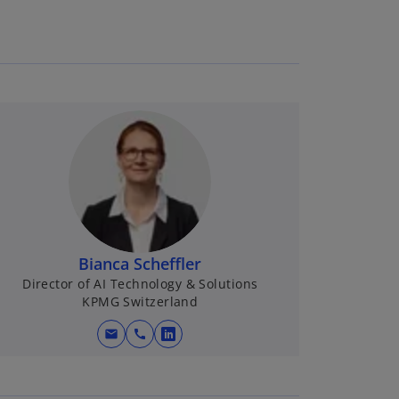
Bianca Scheffler
Director of AI Technology & Solutions
KPMG Switzerland
mail
call
w
i
r