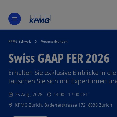
w
menu
ir
d
i
n
KPMG Schweiz
Veranstaltungen
e
Swiss GAAP FER 2026
i
n
e
Erhalten Sie exklusive Einblicke in 
r
n
tauschen Sie sich mit Expertinnen un
e
u
25 Aug., 2026
13:00 - 17:00 CET
date_range
schedule
e
n
KPMG Zürich, Badenerstrasse 172, 8036 Zürich
location_on
R
e