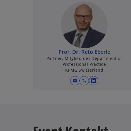
Prof. Dr. Reto Eberle
Partner, Mitglied des Department of
Professional Practice
KPMG Switzerland
mail
call
w
i
r
d
i
n
e