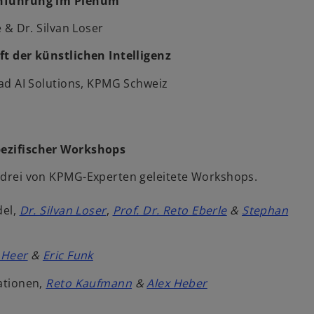
nführung im Plenum
e & Dr. Silvan Loser
t der künstlichen Intelligenz
ead AI Solutions, KPMG Schweiz
ezifischer Workshops
 drei von KPMG-Experten geleitete Workshops.
del,
Dr. Silvan Loser
,
Prof. Dr. Reto Eberle
&
Stephan
 Heer
&
Eric Funk
ationen,
Reto Kaufmann
&
Alex Heber