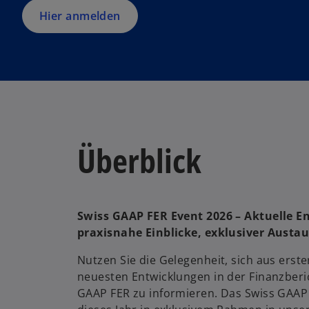
g
Hier anmelden
is
t
e
r
k
a
r
Überblick
t
e
g
e
ö
Swiss GAAP FER Event 2026 – Aktuelle E
ff
praxisnahe Einblicke, exklusiver Austa
n
Nutzen Sie die Gelegenheit, sich aus erst
e
neuesten Entwicklungen in der Finanzberi
t
GAAP FER zu informieren. Das Swiss GAAP 