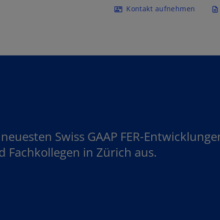
Navigation überspringen
Kontakt aufnehmen
contact_mail
description
die neuesten Swiss GAAP FER-Entwicklung
d Fachkollegen in Zürich aus.