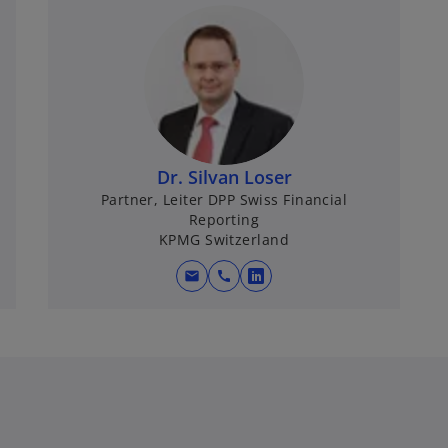
Dr. Silvan Loser
Partner, Leiter DPP Swiss Financial
Reporting
KPMG Switzerland
mail
call
w
i
r
d
i
n
e