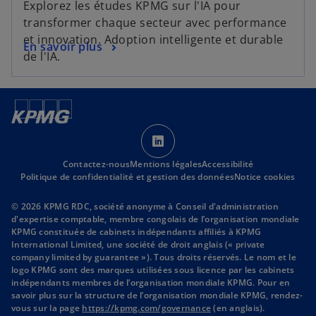
Explorez les études KPMG sur l'IA pour
u
o
o
transformer chaque secteur avec performance
v
n
u
et innovation. Adoption intelligente et durable
e
g
s
En savoir plus
v
de l'IA.
l
l
’
r
o
e
o
e
n
t
u
d
g
v
a
l
r
s
n
e
e
’
s
t
d
Contactez-nous
Mentions légales
o
Accessibilité
u
Politique de confidentialité et gestion des données
Notice cookies
a
u
n
n
v
n
© 2026 KPMG RDC, société anonyme à Conseil d'administration
s
r
o
d'expertise comptable, membre congolais de l’organisation mondiale
u
KPMG constituée de cabinets indépendants affiliés à KPMG
e
u
International Limited, une société de droit anglais (« private
n
d
v
company limited by guarantee »). Tous droits réservés. Le nom et le
n
a
e
logo KPMG sont des marques utilisées sous licence par les cabinets
o
indépendants membres de l’organisation mondiale KPMG. Pour en
n
l
savoir plus sur la structure de l’organisation mondiale KPMG, rendez-
u
s
o
vous sur la page
https://kpmg.com/governance
(en anglais).