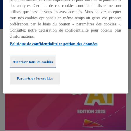
des analyses. Certains de ces cookies sont facultatifs et ne sont
utilisés que lorsque vous les avez acceptés. Vous pouvez accepter
Contactez nos équipes
tous nos cookies optionnels en même temps ou gérer vos propres
préférences par le biais du bouton « paramètres des cookies ».
Consultez notre déclaration de confidentialité pour obtenir plus
d'informations.
Études internationales
Politique de confidentialité et gestion des données
s’ouvre dans un nouvel onglet
Autoriser tous les cookies
Paramétrer les cookies