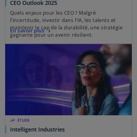
e
s
CEO Outlook 2025
o
l
’
Quels enjeux pour les CEO ? Malgré
u
o
o
l’incertitude, investir dans l’IA, les talents et
v
n
u
maintenir le cap de la durabilité, une stratégie
e
g
s
En savoir plus
v
gagnante pour un avenir résilient.
l
l
’
r
o
s’ouvre dans un nouvel onglet
e
o
e
n
t
u
d
g
v
a
l
r
n
e
e
s
t
d
u
a
n
n
n
s
o
u
u
n
v
insights
ÉTUDE
n
e
s
Intelligent Industries
o
l
’