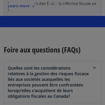
’
Tarifs douaniers des É.-U. : la réforme fiscale se
s
Learn more
o
fait urgente.
’
u
o
v
u
r
v
e
r
d
e
a
d
n
Foire aux questions (FAQs)
a
s
n
u
s
n
u
Quelles sont les considérations
n
n
relatives à la gestion des risques fiscaux
o
n
liés aux sociétés auxquelles les
u
o
entreprises peuvent être confrontées
v
u
lorsqu'elles s'acquittent de leurs
e
v
obligations fiscales au Canada?
l
e
o