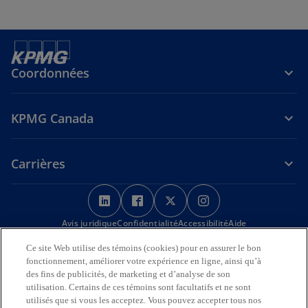
t
Coordonnées
KPMG Canada
Carrières
s
s
s
s
’
’
’
’
Avis juridique
Confidentialité
o
o
Accessibilité
o
o
Aide
u
u
u
u
Ce site Web utilise des témoins (cookies) pour en assurer le bon
Nous reconnaissons en toute déférence que les bureaux de KPMG
v
v
v
v
fonctionnement, améliorer votre expérience en ligne, ainsi qu’à
sur l’Île de la Tortue (Amérique du Nord) sont situés sur les
r
r
r
r
des fins de publicités, de marketing et d’analyse de son
territoires traditionnels, visés par traité et non cédés des Premières
utilisation. Certains de ces témoins sont facultatifs et ne sont
Nations, des Inuits et des Métis.
e
e
e
e
utilisés que si vous les acceptez. Vous pouvez accepter tous nos
d
d
d
d