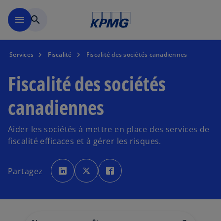
Skip to main content
menu
search
Services
Fiscalité
Fiscalité des sociétés canadiennes
Fiscalité des sociétés
canadiennes
Aider les sociétés à mettre en place des services de
fiscalité efficaces et à gérer les risques.
s
s
s
’
’
’
Partagez
o
o
o
u
u
u
v
v
v
r
r
r
e
e
e
d
d
d
a
a
a
n
n
n
s
s
s