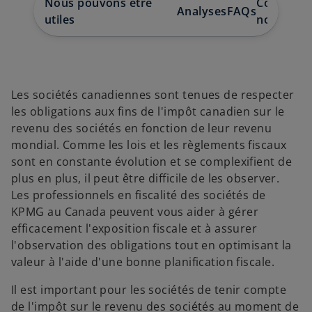
Nous pouvons être
Communiq
u
u
u
Analyses
FAQs
n
n
n
utiles
nous
n
n
n
o
o
o
u
u
u
v
v
v
e
e
e
l
l
l
o
o
o
n
n
n
g
g
g
Les sociétés canadiennes sont tenues de respecter
l
l
l
e
e
e
les obligations aux fins de l'impôt canadien sur le
t
t
t
revenu des sociétés en fonction de leur revenu
mondial. Comme les lois et les règlements fiscaux
sont en constante évolution et se complexifient de
plus en plus, il peut être difficile de les observer.
Les professionnels en fiscalité des sociétés de
KPMG au Canada peuvent vous aider à gérer
efficacement l'exposition fiscale et à assurer
l'observation des obligations tout en optimisant la
valeur à l'aide d'une bonne planification fiscale.
Il est important pour les sociétés de tenir compte
de l'impôt sur le revenu des sociétés au moment de