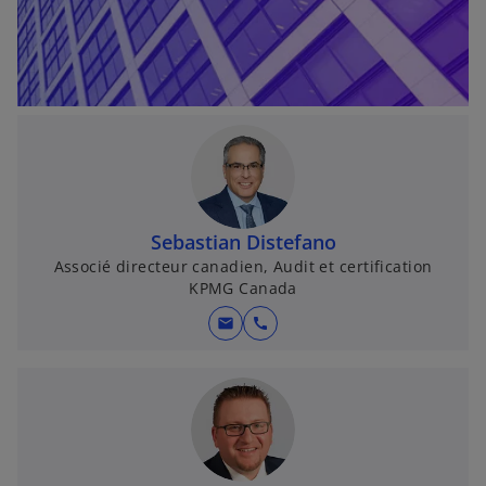
o
n
g
l
e
t
Sebastian Distefano
Associé directeur canadien, Audit et certification
KPMG Canada
mail
call