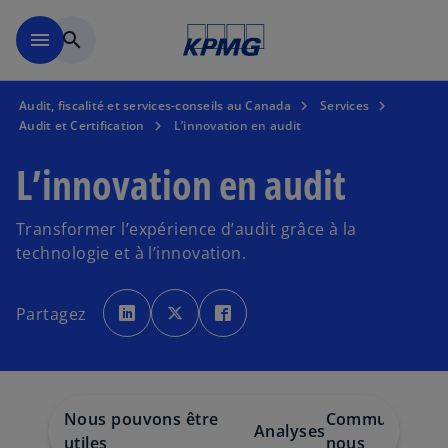
Skip to main content
menu
search
Audit, fiscalité et services-conseils au Canada
Services
Audit et Certification
L’innovation en audit
L’innovation en audit
Transformer l’expérience d’audit grâce à la
technologie et à l’innovation.
s
s
s
’
’
’
Partagez
o
o
o
u
u
u
v
v
v
r
r
r
e
e
e
d
d
d
a
a
a
n
n
n
s
s
s
Nous pouvons être
Communiquez 
u
u
u
Analyses
n
n
n
utiles
nous