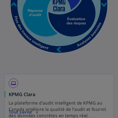
computer
KPMG Clara
La plateforme d’audit intelligent de KPMG au
Canada améliore la qualité de l’audit et fournit
Tout savoir
des données concrètes en temps réel.