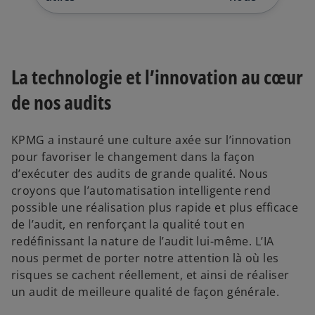
n
n
n
o
o
o
u
u
u
v
v
v
e
e
e
l
l
l
o
o
o
n
n
n
g
g
g
La technologie et l’innovation au cœur
l
l
l
e
e
e
t
t
t
de nos audits
KPMG a instauré une culture axée sur l’innovation
pour favoriser le changement dans la façon
d’exécuter des audits de grande qualité. Nous
croyons que l’automatisation intelligente rend
possible une réalisation plus rapide et plus efficace
de l’audit, en renforçant la qualité tout en
redéfinissant la nature de l’audit lui-même. L’IA
nous permet de porter notre attention là où les
risques se cachent réellement, et ainsi de réaliser
un audit de meilleure qualité de façon générale.