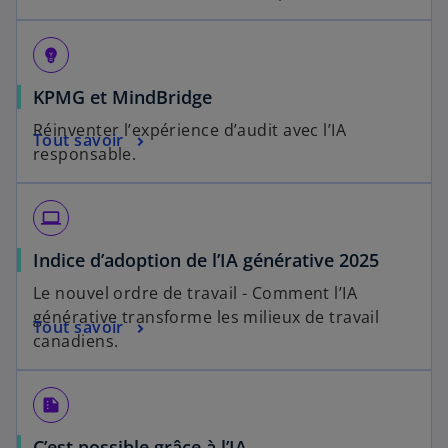
emoji_objects
KPMG et MindBridge
Réinventer l’expérience d’audit avec l’IA
Tout savoir
responsable.
computer
Indice d’adoption de l’IA générative 2025
Le nouvel ordre de travail - Comment l’IA
générative transforme les milieux de travail
Tout savoir
canadiens.
summarize
C’est possible grâce à l’IA