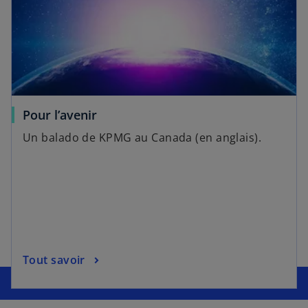
Pour l’avenir
Un balado de KPMG au Canada (en anglais).
s
Tout savoir
’
o
u