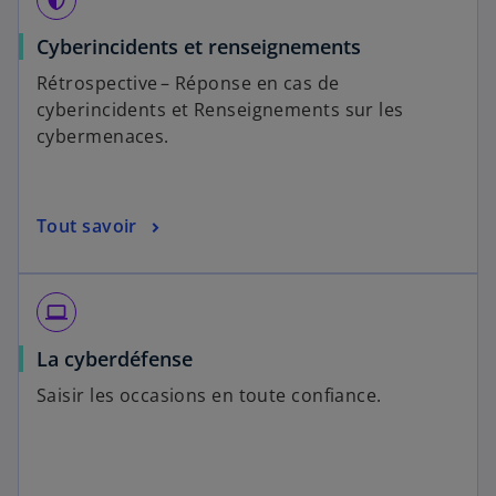
e
l
s
Cyberincidents et renseignements
o
’
Rétrospective – Réponse en cas de
n
o
cyberincidents et Renseignements sur les
g
u
cybermenaces.
l
v
e
r
t
e
s
Tout savoir
d
’
a
o
n
u
s
laptop
v
u
La cyberdéfense
r
n
e
n
Saisir les occasions en toute confiance.
d
o
a
u
n
v
s