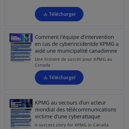
g
u
o
l
n
u
Télécharger
e
n
v
t
o
r
u
e
Comment l’équipe d’intervention
v
d
en cas de cyberincidentde KPMG a
e
a
aidé une municipalité canadienne
l
n
s
o
Une histoire de succès pour KPMG au
s
’
Canada
n
u
o
g
n
u
Télécharger
l
n
v
e
o
r
t
u
e
v
KPMG au secours d’un acteur
d
e
mondial des télécommunications
a
l
victime d’une cyberattaque
n
o
A success story for KPMG in Canada
s