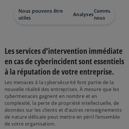
a
a
a
n
n
n
s
s
s
Nous pouvons être
Communiquez 
u
u
u
Analyses
n
n
n
utiles
nous
n
n
n
o
o
o
u
u
u
v
v
v
e
e
e
l
l
l
o
o
o
n
n
n
g
g
g
Les services d’intervention immédiate
l
l
l
e
e
e
t
t
t
en cas de cyberincident sont essentiels
à la réputation de votre entreprise.
Les menaces à la cybersécurité font partie de la
nouvelle réalité des entreprises. À mesure que les
cybermenaces gagnent en nombre et en
complexité, la perte de propriété intellectuelle, de
données sur les clients et d’autres renseignements
de nature délicate peut mettre en péril l’ensemble
de votre organisation.