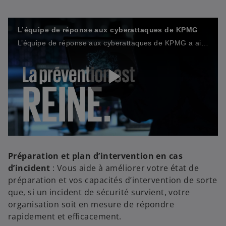
L’équipe de réponse aux cyberattaques de KPMG
L’équipe de réponse aux cyberattaques de KPMG a aidé des organisations à prévenir les attaques. Regardez la vidéo pour savoir comment.
P
l
Préparation et plan d’intervention en cas
d’incident
: Vous aide à améliorer votre état de
préparation et vos capacités d’intervention de sorte
que, si un incident de sécurité survient, votre
a
organisation soit en mesure de répondre
rapidement et efficacement.