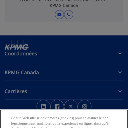
KPMG Canada
mail
call
Coordonnées
KPMG Canada
Carrières
s
s
s
s
’
’
’
’
Avis juridique
Confidentialité
o
o
Accessibilité
o
o
Aide
Ce site Web utilise des témoins (cookies) pour en assurer le bon
u
u
u
u
fonctionnement, améliorer votre expérience en ligne, ainsi qu’à
Nous reconnaissons en toute déférence que les bureaux de KPMG