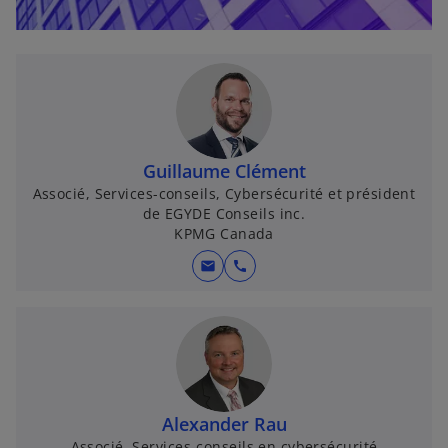
l
e
t
Guillaume Clément
Associé, Services-conseils, Cybersécurité et président
de EGYDE Conseils inc.
KPMG Canada
mail
call
Alexander Rau
Associé, Services-conseils en cybersécurité