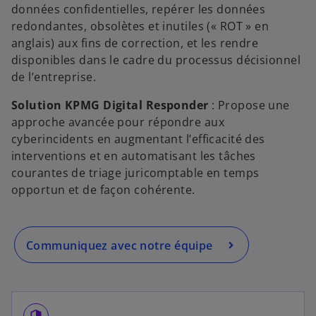
données confidentielles, repérer les données
redondantes, obsolètes et inutiles (« ROT » en
s
anglais) aux fins de correction, et les rendre
’
o
disponibles dans le cadre du processus décisionnel
o
de l’entreprise.
u
v
Solution KPMG Digital Responder
: Propose une
r
approche avancée pour répondre aux
e
cyberincidents en augmentant l’efficacité des
d
interventions et en automatisant les tâches
a
courantes de triage juricomptable en temps
n
opportun et de façon cohérente.
s
u
n
Communiquez avec notre équipe
n
o
u
v
security