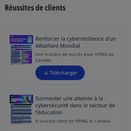
Réussites de clients
u
v
r
e
d
Renforcer la cyberrésilience d’un
a
détaillant Mondial
n
Une histoire de succès pour KPMG au
s
s
Canada
u
’
n
o
Télécharger
n
u
o
v
u
r
v
Surmonter une atteinte à la
e
e
cybersécurité dans le secteur de
d
l
l’éducation
a
o
n
A success story for KPMG in Canada
s
n
s
’