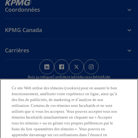
Coordonnées
KPMG Canada
Carrières
s
s
s
s
’
’
’
’
Avis juridique
Confidentialité
o
o
Accessibilité
o
o
Aide
u
u
u
u
Ce site Web utilise des témoins (cookies) pour en assurer le bon
Nous reconnaissons en toute déférence que les bureaux de KPMG
v
v
v
v
fonctionnement, améliorer votre expérience en ligne, ainsi qu’à
sur l’Île de la Tortue (Amérique du Nord) sont situés sur les
r
r
r
r
des fins de publicités, de marketing et d’analyse de son
territoires traditionnels, visés par traité et non cédés des Premières
utilisation. Certains de ces témoins sont facultatifs et ne sont
Nations, des Inuits et des Métis.
e
e
e
e
utilisés que si vous les acceptez. Vous pouvez accepter tous nos
d
d
d
d
témoins facultatifs simultanément en cliquant sur « Accepter
© 2026 KPMG s.r.l./S.E.N.C.R.L., société à responsabilité limitée de
a
a
a
a
l’Ontario et cabinet membre de l’organisation mondiale KPMG de
tous les témoins » ou en gérant vos propres préférences par le
cabinets indépendants affiliés à KPMG International Limited, société
n
n
n
n
biais du lien «paramètres des témoins ». Vous pouvez en
de droit anglais à responsabilité limitée par garantie. Tous droits
apprendre davantage sur ces utilisations dans l’énoncé en
s
s
s
s