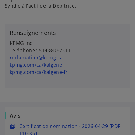
o
o
o
Syndic à l’actif de la Débitrice.
u
u
u
v
v
v
e
e
e
l
l
l
o
o
o
n
n
n
g
g
g
Renseignements
l
l
l
e
e
e
t
t
t
KPMG Inc.
Téléphone : 514-840-2311
reclamation@kpmg.ca
kpmg.com/ca/kalgene
kpmg.com/ca/kalgene-fr
Avis
s
Certificat de nomination - 2026-04-29 [PDF
’
110 Ko]