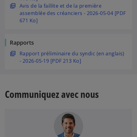
o
s
Avis de la faillite et de la première
u
’
assemblée des créanciers - 2026-05-04 [PDF
v
o
671 Ko]
r
u
e
v
Rapports
d
r
a
e
s
Rapport préliminaire du syndic (en anglais)
n
d
’
- 2026-05-19 [PDF 213 Ko]
s
a
o
u
n
u
n
s
v
n
u
r
Communiquez avec nous
o
n
e
u
n
d
v
o
a
e
u
n
l
v
s
o
e
u