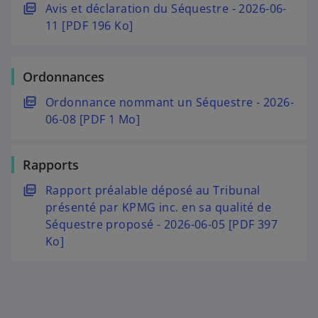
d
o
s
Avis et déclaration du Séquestre - 2026-06-
n
o
l
a
u
’
11 [PDF 196 Ko]
g
n
o
n
v
o
l
g
n
s
r
u
e
l
g
u
Ordonnances
e
v
t
e
l
n
d
r
t
e
s
Ordonnance nommant un Séquestre - 2026-
n
a
e
t
’
06-08 [PDF 1 Mo]
o
n
d
o
u
s
a
u
v
u
n
Rapports
v
e
n
s
r
s
Rapport préalable déposé au Tribunal
l
n
u
e
’
présenté par KPMG inc. en sa qualité de
o
o
n
d
o
Séquestre proposé - 2026-06-05 [PDF 397
n
u
n
a
u
Ko]
g
v
o
n
v
l
e
u
s
r
e
l
v
u
e
t
o
e
n
d
n
l