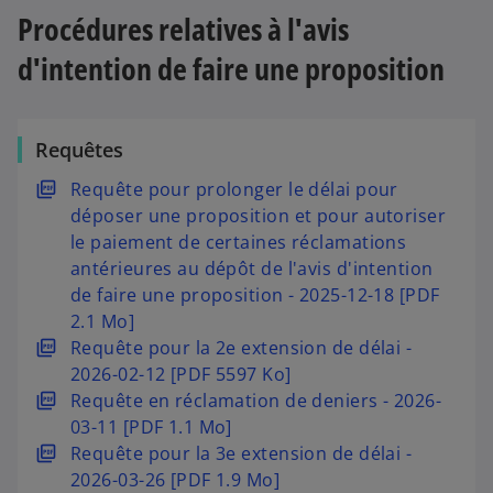
Procédures relatives à l'avis
d'intention de faire une proposition
Requêtes
s
Requête pour prolonger le délai pour
’
déposer une proposition et pour autoriser
o
le paiement de certaines réclamations
u
antérieures au dépôt de l'avis d'intention
v
de faire une proposition - 2025-12-18 [PDF
r
2.1 Mo]
e
s
Requête pour la 2e extension de délai -
d
’
2026-02-12 [PDF 5597 Ko]
a
o
s
Requête en réclamation de deniers - 2026-
n
u
’
03-11 [PDF 1.1 Mo]
s
v
o
s
Requête pour la 3e extension de délai -
u
r
u
’
2026-03-26 [PDF 1.9 Mo]