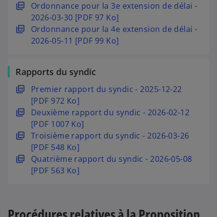
r
o
s
Ordonnance pour la 3e extension de délai -
e
g
o
o
u
e
u
’
2026-03-30 [PDF 97 Ko]
t
l
n
u
n
d
v
o
s
Ordonnance pour la 4e extension de délai -
e
g
v
n
a
r
u
’
2026-05-11 [PDF 99 Ko]
t
l
e
o
n
e
v
o
e
l
u
s
d
r
u
t
o
v
Rapports du syndic
u
a
e
v
n
e
n
n
d
r
s
Premier rapport du syndic - 2025-12-22
g
l
n
s
a
e
’
[PDF 972 Ko]
l
o
o
u
n
d
o
s
Deuxième rapport du syndic - 2026-02-12
e
n
u
n
s
a
u
’
[PDF 1007 Ko]
t
g
v
n
u
n
v
o
s
Troisième rapport du syndic - 2026-03-26
l
e
o
n
s
r
u
’
[PDF 548 Ko]
e
l
u
n
u
e
v
o
s
Quatrième rapport du syndic - 2026-05-08
t
o
v
o
n
d
r
u
’
[PDF 563 Ko]
n
e
u
n
a
e
v
o
g
l
v
o
n
d
r
u
l
o
e
u
s
a
e
v
Procédures relatives à la Proposition
e
n
l
v
u
n
d
r