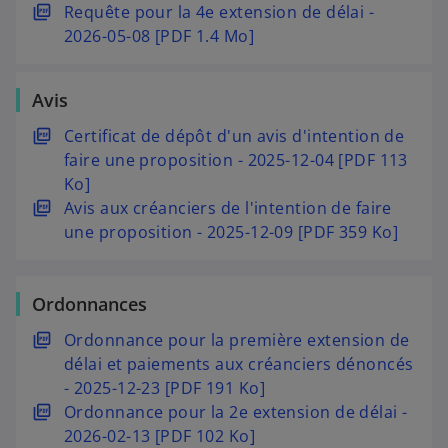
n
e
v
o
s
Requête pour la 4e extension de délai -
n
d
r
u
’
2026-05-08 [PDF 1.4 Mo]
o
a
e
v
o
u
n
d
r
u
Avis
v
s
a
e
v
e
u
n
d
r
s
Certificat de dépôt d'un avis d'intention de
l
n
s
a
e
’
faire une proposition - 2025-12-04 [PDF 113
o
n
u
n
d
o
Ko]
n
o
n
s
a
u
s
Avis aux créanciers de l'intention de faire
g
u
n
u
n
v
’
une proposition - 2025-12-09 [PDF 359 Ko]
l
v
o
n
s
r
o
e
e
u
n
u
e
u
t
l
v
o
n
Ordonnances
d
v
o
e
u
n
a
r
s
Ordonnance pour la première extension de
n
l
v
o
n
e
’
délai et paiements aux créanciers dénoncés
g
o
e
u
s
d
o
- 2025-12-23 [PDF 191 Ko]
l
n
l
v
u
a
u
s
Ordonnance pour la 2e extension de délai -
e
g
o
e
n
n
v
’
2026-02-13 [PDF 102 Ko]
t
l
n
l
n
s