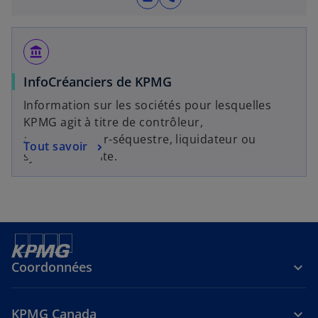
t
l
e
e
l
t
o
account_balance
n
g
InfoCréanciers de KPMG
l
Information sur les sociétés pour lesquelles
e
KPMG agit à titre de contrôleur,
t
administrateur-séquestre, liquidateur ou
Tout savoir
syndic de faillite.
Coordonnées
KPMG Canada