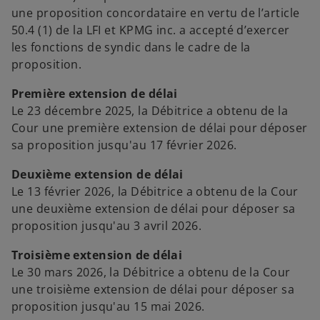
o
o
o
une proposition concordataire en vertu de l’article
u
u
u
v
v
v
50.4 (1) de la LFI et KPMG inc. a accepté d’exercer
e
e
e
l
l
l
les fonctions de syndic dans le cadre de la
o
o
o
n
n
n
proposition.
g
g
g
l
l
l
e
e
e
Première extension de délai
t
t
t
Le 23 décembre 2025, la Débitrice a obtenu de la
Cour une première extension de délai pour déposer
sa proposition jusqu'au 17 février 2026.
Deuxième extension de délai
Le 13 février 2026, la Débitrice a obtenu de la Cour
une deuxième extension de délai pour déposer sa
proposition jusqu'au 3 avril 2026.
Troisième extension de délai
Le 30 mars 2026, la Débitrice a obtenu de la Cour
une troisième extension de délai pour déposer sa
proposition jusqu'au 15 mai 2026.