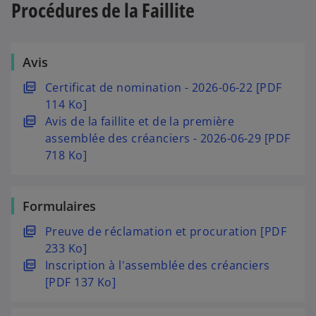
Procédures de la Faillite
n
a
g
o
o
n
l
n
u
s
e
g
v
u
Avis
t
l
e
n
e
s
Certificat de nomination - 2026-06-22 [PDF
l
n
t
’
114 Ko]
o
o
o
s
​​Avis de la faillite et de la première
n
u
u
’
assemblée des créanciers - 2026-06-29 [PDF
g
v
v
o
718 Ko]
l
e
r
u
e
l
e
v
t
o
Formulaires
d
r
n
a
e
g
s
Preuve de réclamation et procuration [PDF
n
d
l
’
233 Ko]
s
a
e
o
s
Inscription à l'assemblée des créanciers
u
n
t
u
’
[PDF 137 Ko]
n
s
v
o
n
u
r
u