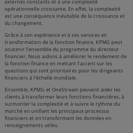
u
u
u
externes constants et à une complexité
v
v
v
e
e
e
opérationnelle croissante. En effet, la complexité
l
l
l
o
o
o
est une conséquence inévitable de la croissance et
n
n
n
g
g
g
du changement.
l
l
l
e
e
e
t
t
t
Grâce à son expérience et à ses services en
transformation de la fonction finance, KPMG peut
soutenir l’ensemble du programme du directeur
financier. Nous aidons à améliorer le rendement de
la fonction finance en mettant l’accent sur les
questions qui sont prioritaires pour les dirigeants
financiers à l’échelle mondiale.
Ensemble, KPMG et OneStream peuvent aider les
clients à transformer leurs fonctions financières, à
surmonter la complexité et à suivre le rythme du
marché en unifiant les principaux processus
financiers et en transformant les données en
renseignements utiles.