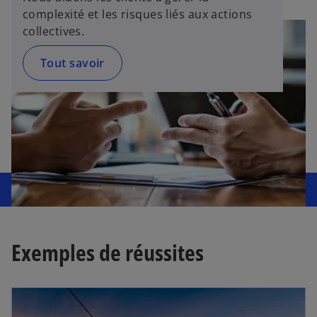
n
complexité et les risques liés aux actions
g
collectives.
l
e
Tout savoir
t
Exemples de réussites