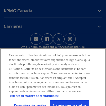
KPMG Canada
Carrières
s
s
s
s
’
’
’
’
Avis juridique
Confidentialité
o
o
Accessibilité
o
o
Aide
u
u
u
u
Ce site Web utilise des témoins (cookies) pour en assurer le bon
Nous reconnaissons en toute déférence que les bureaux de KPMG
v
v
v
v
fonctionnement, améliorer votre expérience en ligne, ainsi qu’à
sur l’Île de la Tortue (Amérique du Nord) sont situés sur les
r
r
r
r
des fins de publicités, de marketing et d’analyse de son
territoires traditionnels, visés par traité et non cédés des Premières
utilisation. Certains de ces témoins sont facultatifs et ne sont
Nations, des Inuits et des Métis.
e
e
e
e
utilisés que si vous les acceptez. Vous pouvez accepter tous nos
d
d
d
d
témoins facultatifs simultanément en cliquant sur « Accepter
© 2026 KPMG s.r.l./S.E.N.C.R.L., société à responsabilité limitée de
a
a
a
a
l’Ontario et cabinet membre de l’organisation mondiale KPMG de
tous les témoins » ou en gérant vos propres préférences par le
cabinets indépendants affiliés à KPMG International Limited, société
n
n
n
n
biais du lien «paramètres des témoins ». Vous pouvez en
de droit anglais à responsabilité limitée par garantie. Tous droits
apprendre davantage sur ces utilisations dans l’énoncé en
s
s
s
s
réservés.
Énoncé en matière de confidentialité
u
u
u
u
Pour en savoir plus sur la structure de l’organisation mondiale KPMG,
n
n
n
n
Paramètres des cookies
Accepter tous les cookies