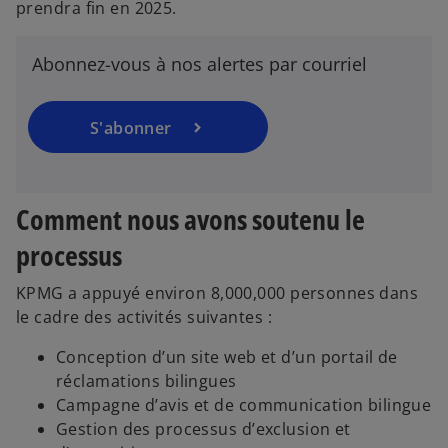
prendra fin en 2025.
a
n
Abonnez-vous à nos alertes par courriel
s
u
n
S'abonner
n
o
u
v
Comment nous avons soutenu le
e
processus
l
o
KPMG a appuyé environ 8,000,000 personnes dans
n
le cadre des activités suivantes :
g
l
Conception d’un site web et d’un portail de
e
réclamations bilingues
t
Campagne d’avis et de communication bilingue
Gestion des processus d’exclusion et