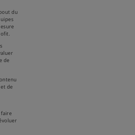
 bout du
quipes
mesure
ofit.
es
valuer
e de
contenu
 et de
faire
 évoluer