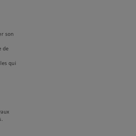
er son
e de
les qui
e
vaux
s.