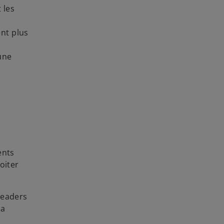
 les
ent plus
une
ents
oiter
leaders
la