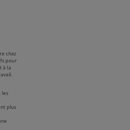
ure chez
ifs pour
 à la
avail.
 les
ent plus
une