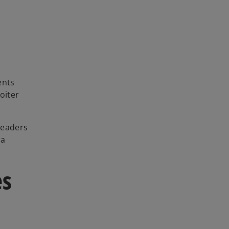
ents
oiter
leaders
la
es