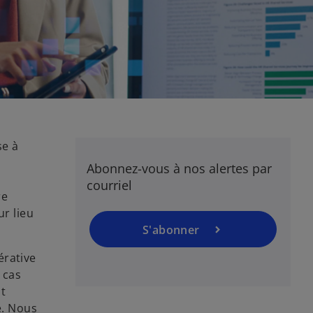
s
’
o
u
v
r
e
d
se à
a
Abonnez-vous à nos alertes par
n
courriel
s
re
u
ur lieu
n
S'abonner
n
o
érative
u
 cas
v
t
e
e. Nous