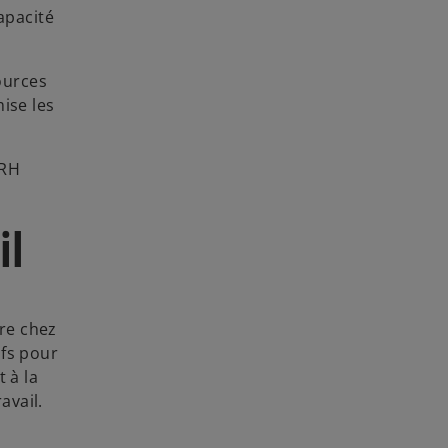
l
apacité
o
n
ources
g
ise les
l
e
t
 RH
il
ure chez
ifs pour
 à la
avail.