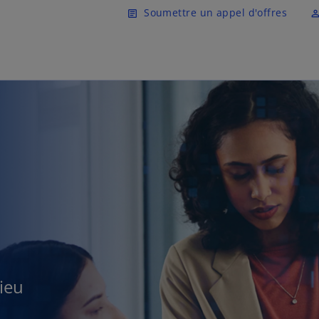
Skip to main content
Soumettre un appel d'offres
article
perm_ident
ieu