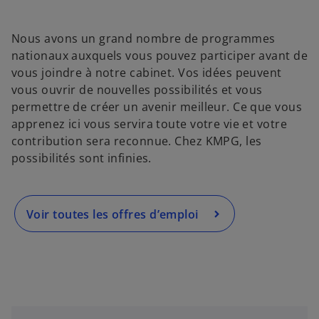
d
d
d
a
a
a
’
n
n
n
s
s
s
o
u
u
u
Nous avons un grand nombre de programmes
n
n
n
u
n
n
n
nationaux auxquels vous pouvez participer avant de
o
o
o
v
u
u
u
vous joindre à notre cabinet. Vos idées peuvent
v
v
v
r
e
e
e
vous ouvrir de nouvelles possibilités et vous
l
l
l
e
o
o
o
permettre de créer un avenir meilleur. Ce que vous
n
n
n
d
g
g
g
apprenez ici vous servira toute votre vie et votre
l
l
l
a
e
e
e
contribution sera reconnue. Chez KMPG, les
t
t
t
n
possibilités sont infinies.
s
u
n
Voir toutes les offres d’emploi
n
o
u
v
e
l