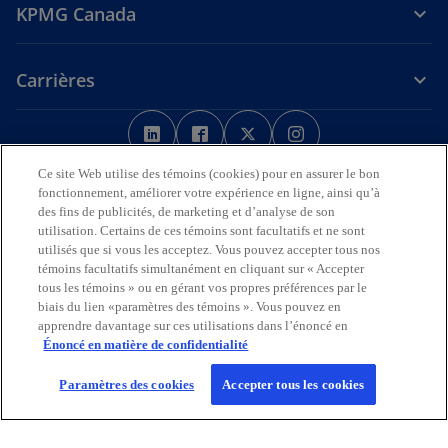
KPMG Canada
Carrières
s
s
s
s
’
’
’
’
Avis juridique
Confidentialité
o
o
Accessibilité
o
o
Aide
Ce site Web utilise des témoins (cookies) pour en assurer le bon
u
u
u
u
fonctionnement, améliorer votre expérience en ligne, ainsi qu’à
Nous reconnaissons en toute déférence que les bureaux de KPMG
des fins de publicités, de marketing et d’analyse de son
v
v
v
v
sur l’Île de la Tortue (Amérique du Nord) sont situés sur les
utilisation. Certains de ces témoins sont facultatifs et ne sont
r
r
r
r
territoires traditionnels, visés par traité et non cédés des Premières
utilisés que si vous les acceptez. Vous pouvez accepter tous nos
Nations, des Inuits et des Métis.
e
e
e
e
témoins facultatifs simultanément en cliquant sur « Accepter
d
d
d
d
tous les témoins » ou en gérant vos propres préférences par le
© 2026 KPMG s.r.l./S.E.N.C.R.L., société à responsabilité limitée de
biais du lien «paramètres des témoins ». Vous pouvez en
a
a
a
a
l’Ontario et cabinet membre de l’organisation mondiale KPMG de
apprendre davantage sur ces utilisations dans l’énoncé en
cabinets indépendants affiliés à KPMG International Limited, société
n
n
n
n
Énoncé en matière de confidentialité
de droit anglais à responsabilité limitée par garantie. Tous droits
s
s
s
s
réservés.
u
u
u
u
Paramètres des cookies
Accepter tous les cookies
Pour en savoir plus sur la structure de l’organisation mondiale KPMG,
n
n
n
n
s
visitez
https://kpmg.com/governance
(en anglais).
n
n
n
n
’