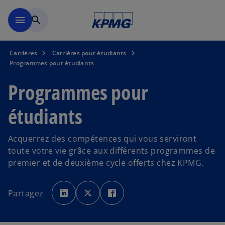
Skip to main content
menu
search
Carrières
Carrières pour étudiants
Programmes pour étudiants
Programmes pour
étudiants
Acquerrez des compétences qui vous serviront
toute votre vie grâce aux différents programmes de
premier et de deuxième cycle offerts chez KPMG.
s
s
s
’
’
’
Partagez
o
o
o
u
u
u
v
v
v
r
r
r
e
e
e
s